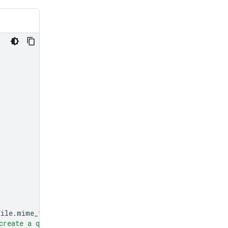
file
.
mime_type
},
create a quiz with an answer key based on the informatio