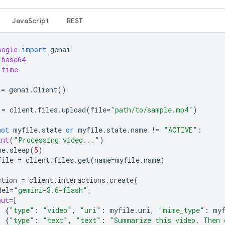
JavaScript
REST
oogle
import
genai
base64
time
=
genai
.
Client
()
=
client
.
files
.
upload
(
file
=
"path/to/sample.mp4"
)
not
myfile
.
state
or
myfile
.
state
.
name
!=
"ACTIVE"
:
int
(
"Processing video..."
)
me
.
sleep
(
5
)
file
=
client
.
files
.
get
(
name
=
myfile
.
name
)
ction
=
client
.
interactions
.
create
(
del
=
"gemini-3.6-flash"
,
put
=
[
{
"type"
:
"video"
,
"uri"
:
myfile
.
uri
,
"mime_type"
:
my
{
"type"
:
"text"
,
"text"
:
"Summarize this video. Then 