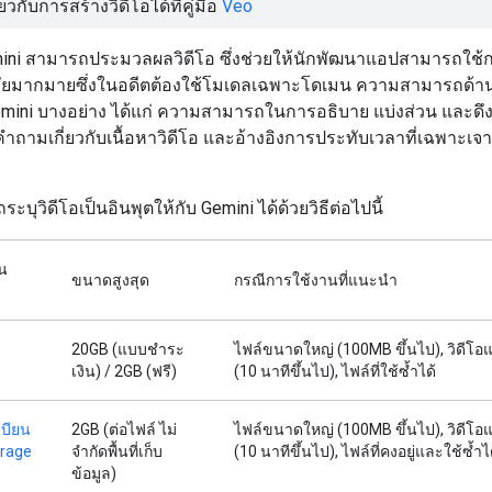
่ยวกับการสร้างวิดีโอได้ที่คู่มือ
Veo
ini สามารถประมวลผลวิดีโอ ซึ่งช่วยให้นักพัฒนาแอปสามารถใช้
สมัยมากมายซึ่งในอดีตต้องใช้โมเดลเฉพาะโดเมน ความสามารถด้
mini บางอย่าง ได้แก่ ความสามารถในการอธิบาย แบ่งส่วน และดึ
คำถามเกี่ยวกับเนื้อหาวิดีโอ และอ้างอิงการประทับเวลาที่เฉพาะเ
บุวิดีโอเป็นอินพุตให้กับ Gemini ได้ด้วยวิธีต่อไปนี้
อน
ขนาดสูงสุด
กรณีการใช้งานที่แนะนำ
20GB (แบบชำระ
ไฟล์ขนาดใหญ่ (100MB ขึ้นไป), วิดีโ
เงิน) / 2GB (ฟรี)
(10 นาทีขึ้นไป), ไฟล์ที่ใช้ซ้ำได้
บียน
2GB (ต่อไฟล์ ไม่
ไฟล์ขนาดใหญ่ (100MB ขึ้นไป), วิดีโ
orage
จำกัดพื้นที่เก็บ
(10 นาทีขึ้นไป), ไฟล์ที่คงอยู่และใช้ซ้ำไ
ข้อมูล)