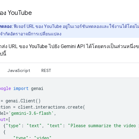
ของ You
Tube
นทดลอง:
ฟีเจอร์ URL ของ YouTube อยู่ในเวอร์ชันทดลองและใช้งานได้โดยไม่ม
ำกัดอัตราอาจมีการเปลี่ยนแปลง
่ง URL ของ YouTube ไปยัง Gemini API ได้โดยตรงเป็นส่วนหนึ่
ปนี้
JavaScript
REST
oogle
import
genai
=
genai
.
Client
()
ction
=
client
.
interactions
.
create
(
del
=
'gemini-3.6-flash'
,
put
=
[
{
"type"
:
"text"
,
"text"
:
"Please summarize the video 
{
"type"
:
"video"
,