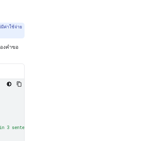
ีค่าใช้จ่าย
งของคำขอ
in 3 sentences."
},