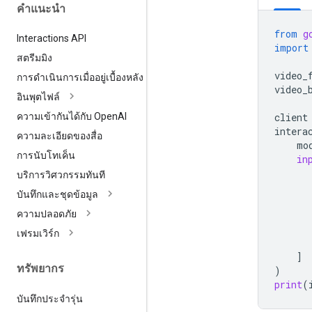
คำแนะนำ
from
g
Interactions API
import
สตรีมมิง
video_
การดำเนินการเมื่ออยู่เบื้องหลัง
video_
อินพุตไฟล์
client
ความเข้ากันได้กับ Open
AI
intera
ความละเอียดของสื่อ
mo
การนับโทเค็น
in
บริการวิศวกรรมทันที
บันทึกและชุดข้อมูล
ความปลอดภัย
เฟรมเวิร์ก
]
ทรัพยากร
)
print
(
บันทึกประจำรุ่น