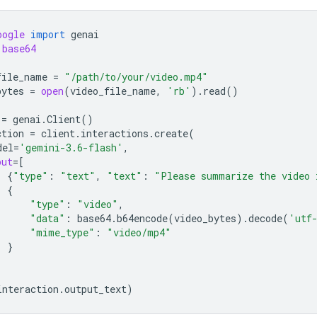
oogle
import
genai
base64
file_name
=
"/path/to/your/video.mp4"
bytes
=
open
(
video_file_name
,
'rb'
)
.
read
()
=
genai
.
Client
()
ction
=
client
.
interactions
.
create
(
del
=
'gemini-3.6-flash'
,
put
=
[
{
"type"
:
"text"
,
"text"
:
"Please summarize the video 
{
"type"
:
"video"
,
"data"
:
base64
.
b64encode
(
video_bytes
)
.
decode
(
'utf
"mime_type"
:
"video/mp4"
}
interaction
.
output_text
)