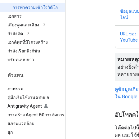
การทำความเข้าใจวิดีโอ
ข้อมูลแบบ
เอกสาร
ไลน์
เสียงพูดและเสียง
กำลังคิด
URL ของ
YouTube
เอาต์พุตที่มีโครงสร้าง
กำลังเรียกฟังก์ชัน
หมายเหตุ:
บริบทแบบยาว
อย่างยิ่ง
หลายราย
ตัวแทน
ภาพรวม
ดูข้อมูลเกี
ใน Google C
คู่มือเริ่มใช้งานฉบับย่อ
Antigravity Agent
อัปโหลดไฟ
การสร้าง Agent ที่มีการจัดการ
สภาพแวดล้อม
โค้ดต่อไปน
ฮุก
ผล และใช้ข้