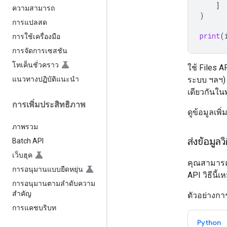
]
ความสามารถ
)
การแปลสด
print
(
การใช้เครื่องมือ
การจัดการเซสชัน
โทเค็นชั่วคราว
ใช้ Files
ระบบ ฯลฯ)
แนวทางปฏิบัติแนะนำ
เดียวกันใ
การเพิ่มประสิทธิภาพ
ดูข้อมูลเพิ
ภาพรวม
ส่งข้อมูล
Batch API
เว็บฮุค
คุณสามารถ
การอนุมานแบบยืดหยุ่น
API วิธีนี
การอนุมานตามลำดับความ
สำคัญ
ตัวอย่างการ
การแคชบริบท
Python