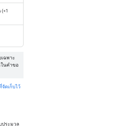
น (<1
ยเฉพาะ
ซ้ำในคำขอ
จัดเก็บไว้
บบประมวล