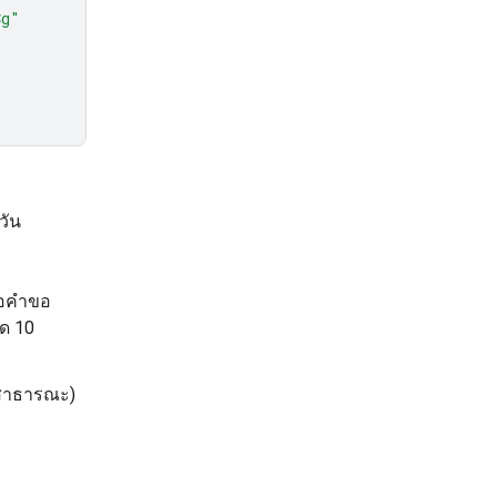
Cg"
วัน
่อคำขอ
ุด 10
็นสาธารณะ)