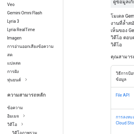
ดูข้อมูลเกี
Veo
Gemini Omni Flash
โมเดล Gem
Lyria 3
งานที่ล้ำ
Lyria Real
Time
เห็นของ Ge
วิดีโอ ตอบ
Imagen
วิดีโอ
การอ่านออกเสียงข้อความ
สด
คุณสามารถระ
แปลสด
การฝัง
วิธีการป้
ข้อมูล
หุ่นยนต์
ความสามารถหลัก
File API
ข้อความ
อิมเมจ
การลงทะเ
Cloud St
วิดีโอ
วิดีโอภาพรวม