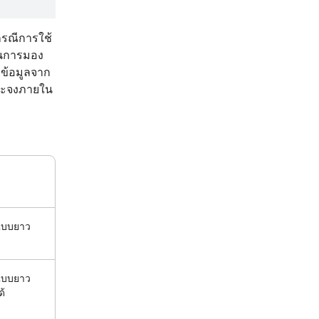
กรณีการใช้
านการมอง
งข้อมูลจาก
จาะจงภายใน
อแบบยาว
อแบบยาว
ด้