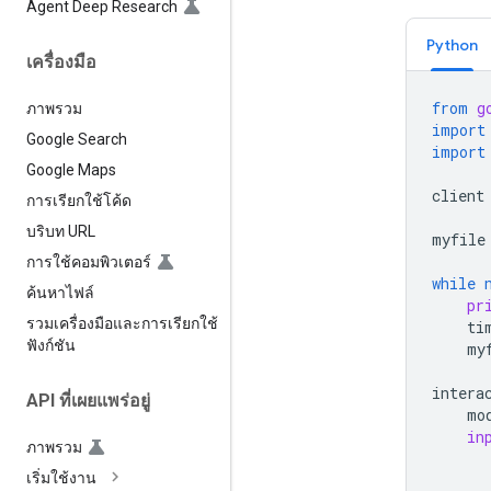
Agent Deep Research
Python
เครื่องมือ
from
g
ภาพรวม
import
Google Search
import
Google Maps
client
การเรียกใช้โค้ด
บริบท URL
myfile
การใช้คอมพิวเตอร์
while
ค้นหาไฟล์
pr
รวมเครื่องมือและการเรียกใช้
ti
ฟังก์ชัน
my
intera
API ที่เผยแพร่อยู่
mo
in
ภาพรวม
เริ่มใช้งาน