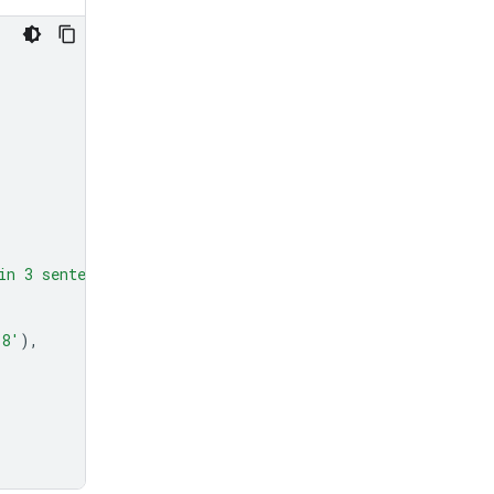
in 3 sentences."
},
-8'
),