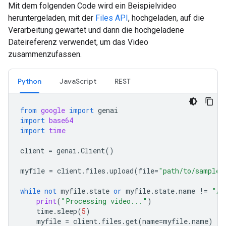
Mit dem folgenden Code wird ein Beispielvideo
heruntergeladen, mit der
Files API
, hochgeladen, auf die
Verarbeitung gewartet und dann die hochgeladene
Dateireferenz verwendet, um das Video
zusammenzufassen.
Python
JavaScript
REST
from
google
import
genai
import
base64
import
time
client
=
genai
.
Client
()
myfile
=
client
.
files
.
upload
(
file
=
"path/to/sample.
while
not
myfile
.
state
or
myfile
.
state
.
name
!=
"AC
print
(
"Processing video..."
)
time
.
sleep
(
5
)
myfile
=
client
.
files
.
get
(
name
=
myfile
.
name
)