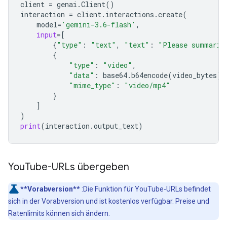
client
=
genai
.
Client
()
interaction
=
client
.
interactions
.
create
(
model
=
'gemini-3.6-flash'
,
input
=
[
{
"type"
:
"text"
,
"text"
:
"Please summariz
{
"type"
:
"video"
,
"data"
:
base64
.
b64encode
(
video_bytes
)
.
"mime_type"
:
"video/mp4"
}
]
)
print
(
interaction
.
output_text
)
You
Tube-URLs übergeben
**Vorabversion**
:Die Funktion für YouTube-URLs befindet
sich in der Vorabversion und ist kostenlos verfügbar. Preise und
Ratenlimits können sich ändern.