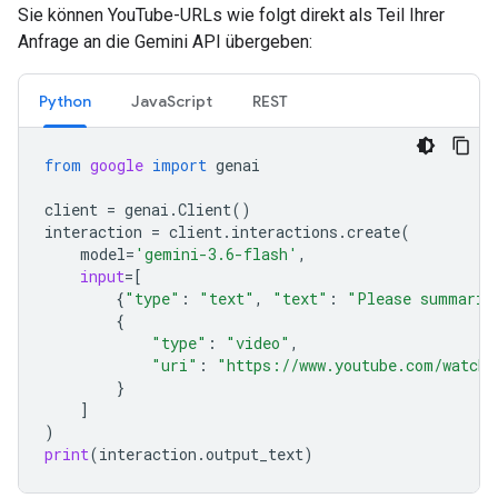
Sie können YouTube-URLs wie folgt direkt als Teil Ihrer
Anfrage an die Gemini API übergeben:
Python
JavaScript
REST
from
google
import
genai
client
=
genai
.
Client
()
interaction
=
client
.
interactions
.
create
(
model
=
'gemini-3.6-flash'
,
input
=
[
{
"type"
:
"text"
,
"text"
:
"Please summariz
{
"type"
:
"video"
,
"uri"
:
"https://www.youtube.com/watch?
}
]
)
print
(
interaction
.
output_text
)