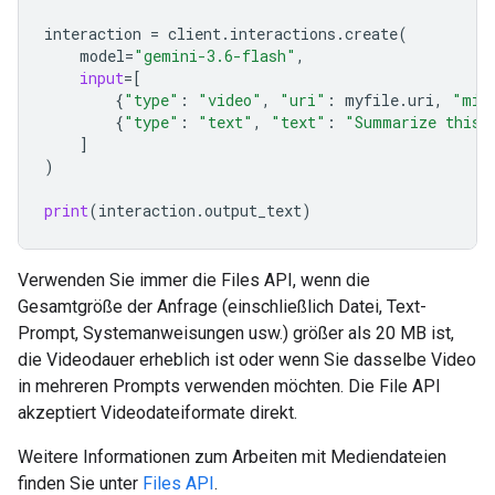
interaction
=
client
.
interactions
.
create
(
model
=
"gemini-3.6-flash"
,
input
=
[
{
"type"
:
"video"
,
"uri"
:
myfile
.
uri
,
"mim
{
"type"
:
"text"
,
"text"
:
"Summarize this 
]
)
print
(
interaction
.
output_text
)
Verwenden Sie immer die Files API, wenn die
Gesamtgröße der Anfrage (einschließlich Datei, Text-
Prompt, Systemanweisungen usw.) größer als 20 MB ist,
die Videodauer erheblich ist oder wenn Sie dasselbe Video
in mehreren Prompts verwenden möchten. Die File API
akzeptiert Videodateiformate direkt.
Weitere Informationen zum Arbeiten mit Mediendateien
finden Sie unter
Files API
.