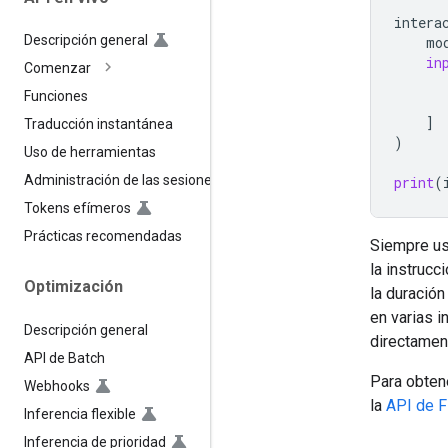
intera
Descripción general
mo
in
Comenzar
Funciones
]
Traducción instantánea
)
Uso de herramientas
Administración de las sesiones
print
(
Tokens efímeros
Prácticas recomendadas
Siempre usa
la instrucc
Optimización
la duración
en varias i
Descripción general
directamen
API de Batch
Para obten
Webhooks
la
API de F
Inferencia flexible
Inferencia de prioridad