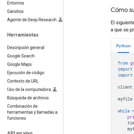
Entornos
Cómo sub
Ganchos
Agente de Deep Research
El siguien
a que se pr
Herramientas
Python
Descripción general
Google Search
from
g
Google Maps
import
Ejecución de código
import
Contexto de URL
client
Uso de la computadora
Búsqueda de archivos
myfile
Combinación de
while
herramientas y llamadas a
pr
funciones
ti
my
API en vivo