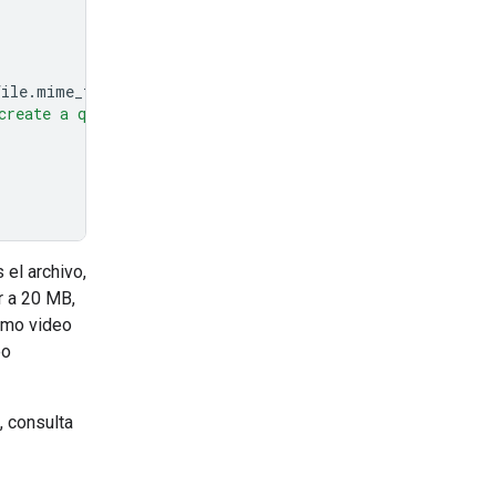
file
.
mime_type
},
create a quiz with an answer key based on the informatio
 el archivo,
r a 20 MB,
ismo video
eo
, consulta