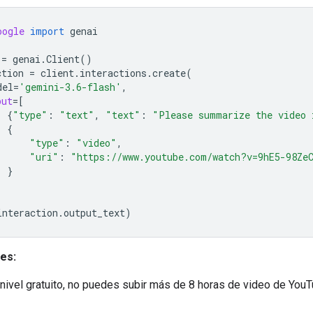
oogle
import
genai
=
genai
.
Client
()
ction
=
client
.
interactions
.
create
(
del
=
'gemini-3.6-flash'
,
put
=
[
{
"type"
:
"text"
,
"text"
:
"Please summarize the video 
{
"type"
:
"video"
,
"uri"
:
"https://www.youtube.com/watch?v=9hE5-98Ze
}
interaction
.
output_text
)
es:
 nivel gratuito, no puedes subir más de 8 horas de video de You