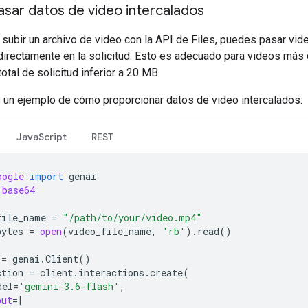
sar datos de video intercalados
 subir un archivo de video con la API de Files, puedes pasar vi
irectamente en la solicitud. Esto es adecuado para videos más 
otal de solicitud inferior a 20 MB.
s un ejemplo de cómo proporcionar datos de video intercalados:
JavaScript
REST
oogle
import
genai
base64
file_name
=
"/path/to/your/video.mp4"
bytes
=
open
(
video_file_name
,
'rb'
)
.
read
()
=
genai
.
Client
()
ction
=
client
.
interactions
.
create
(
del
=
'gemini-3.6-flash'
,
put
=
[