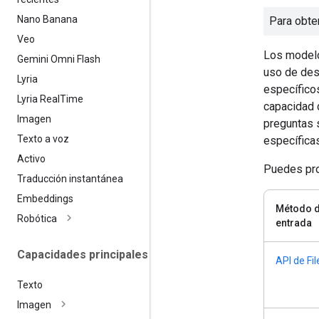
Nano Banana
Para obte
Veo
Los modelo
Gemini Omni Flash
uso de des
Lyria
específico
Lyria Real
Time
capacidad 
Imagen
preguntas 
Texto a voz
específicas
Activo
Puedes pro
Traducción instantánea
Embeddings
Método 
Robótica
entrada
Capacidades principales
API de Fil
Texto
Imagen