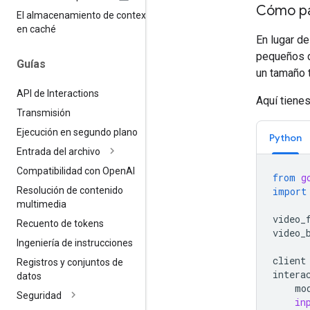
Cómo pa
El almacenamiento de contexto
en caché
En lugar de
pequeños d
Guías
un tamaño t
API de Interactions
Aquí tiene
Transmisión
Ejecución en segundo plano
Python
Entrada del archivo
Compatibilidad con Open
AI
from
g
import
Resolución de contenido
multimedia
video_
Recuento de tokens
video_
Ingeniería de instrucciones
client
Registros y conjuntos de
intera
datos
mo
Seguridad
in