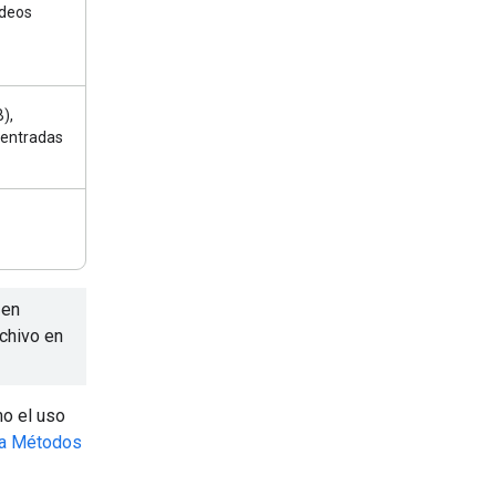
ideos
),
 entradas
 en
chivo en
mo el uso
ía Métodos