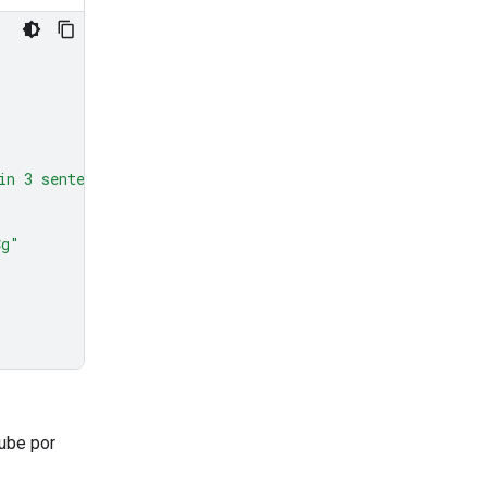
in 3 sentences."
},
Cg"
Tube por