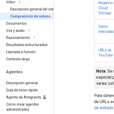
Video
Registro 
Cloud
Descripción general del video
Storage
Comprensión de videos
Documentos
Datos
Voz y audio
intercala
Razonamiento
Resultados estructurados
URLs de
Llamada a función
YouTube
Contexto largo
Nota:
Se 
Agentes
especial 
Descripción general
varias sol
Guía de inicio rápido
Para obten
Agente de Antigravity
de URLs ex
Cómo crear agentes
de entrada
administrados