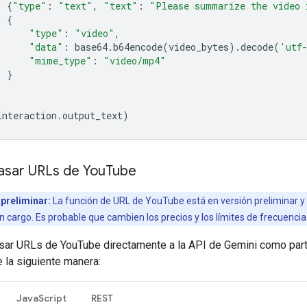
{
"type"
:
"text"
,
"text"
:
"Please summarize the video 
{
"type"
:
"video"
,
"data"
:
base64
.
b64encode
(
video_bytes
)
.
decode
(
'utf
"mime_type"
:
"video/mp4"
}
interaction
.
output_text
)
sar URLs de You
Tube
preliminar:
La función de URL de YouTube está en versión preliminar y
in cargo. Es probable que cambien los precios y los límites de frecuencia
ar URLs de YouTube directamente a la API de Gemini como part
e la siguiente manera:
JavaScript
REST