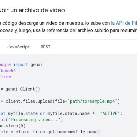
ir un archivo de video
te código descarga un video de muestra, lo sube con la
API de Fi
ocese y, luego, usa la referencia del archivo subido para resumir
JavaScript
REST
oogle
import
genai
base64
time
=
genai
.
Client
()
=
client
.
files
.
upload
(
file
=
"path/to/sample.mp4"
)
not
myfile
.
state
or
myfile
.
state
.
name
!=
"ACTIVE"
:
int
(
"Processing video..."
)
me
.
sleep
(
5
)
file
=
client
.
files
.
get
(
name
=
myfile
.
name
)