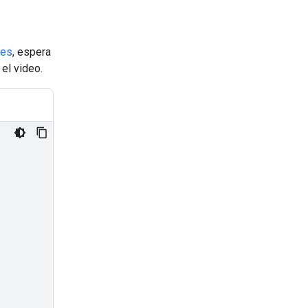
les
, espera
 el video.