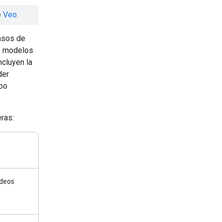
e
Veo
.
asos de
do modelos
ncluyen la
der
mpo
ras:
ideos