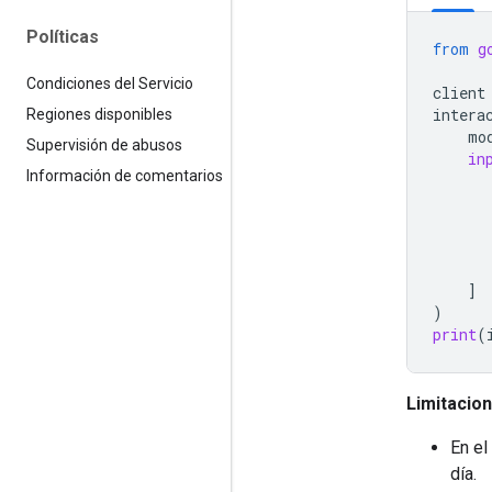
Políticas
from
g
Condiciones del Servicio
client
intera
Regiones disponibles
mo
Supervisión de abusos
in
Información de comentarios
]
)
print
(
Limitacion
En el
día.