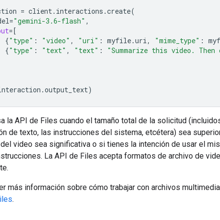
ction
=
client
.
interactions
.
create
(
del
=
"gemini-3.6-flash"
,
put
=
[
{
"type"
:
"video"
,
"uri"
:
myfile
.
uri
,
"mime_type"
:
my
{
"type"
:
"text"
,
"text"
:
"Summarize this video. Then 
interaction
.
output_text
)
 la API de Files cuando el tamaño total de la solicitud (incluidos
ión de texto, las instrucciones del sistema, etcétera) sea superio
 del video sea significativa o si tienes la intención de usar el m
nstrucciones. La API de Files acepta formatos de archivo de vid
te.
er más información sobre cómo trabajar con archivos multimedia
iles
.