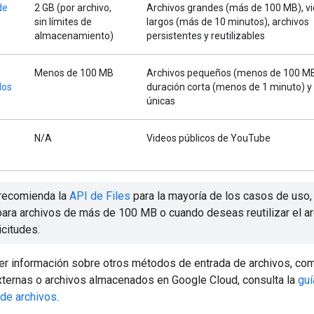
de
2 GB (por archivo,
Archivos grandes (más de 100 MB), v
sin límites de
largos (más de 10 minutos), archivos
almacenamiento)
persistentes y reutilizables
Menos de 100 MB
Archivos pequeños (menos de 100 MB
dos
duración corta (menos de 1 minuto) y
únicas
N/A
Videos públicos de YouTube
recomienda la
API de Files
para la mayoría de los casos de uso,
para archivos de más de 100 MB o cuando deseas reutilizar el ar
icitudes.
er información sobre otros métodos de entrada de archivos, co
ternas o archivos almacenados en Google Cloud, consulta la
gu
 de archivos
.