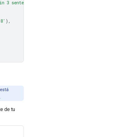
in 3 sentences."
},
-8'
),
 está
.
e de tu