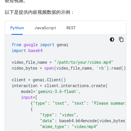
较短视频。
以下是提供内嵌视频数据的示例：
Python
JavaScript
REST
from
google
import
genai
import
base64
video_file_name
=
"/path/to/your/video.mp4"
video_bytes
=
open
(
video_file_name
,
'rb'
)
.
read
()
client
=
genai
.
Client
()
interaction
=
client
.
interactions
.
create
(
model
=
'gemini-3.6-flash'
,
input
=
[
{
"type"
:
"text"
,
"text"
:
"Please summariz
{
"type"
:
"video"
,
"data"
:
base64
.
b64encode
(
video_bytes
)
.
"mime_type"
:
"video/mp4"