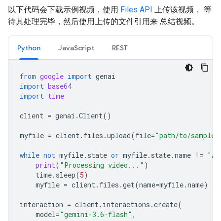
以下代码会下载示例视频，使用
Files API
上传该视频， 等
待其处理完毕，然后使用上传的文件引用来 总结视频。
Python
JavaScript
REST
from
google
import
genai
import
base64
import
time
client
=
genai
.
Client
()
myfile
=
client
.
files
.
upload
(
file
=
"path/to/sample.
while
not
myfile
.
state
or
myfile
.
state
.
name
!=
"AC
print
(
"Processing video..."
)
time
.
sleep
(
5
)
myfile
=
client
.
files
.
get
(
name
=
myfile
.
name
)
interaction
=
client
.
interactions
.
create
(
model
=
"gemini-3.6-flash"
,