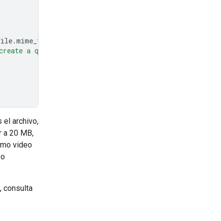
file
.
mime_type
},
create a quiz with an answer key based on the informatio
 el archivo,
r a 20 MB,
ismo video
eo
, consulta