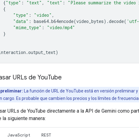
{
"type"
:
"text"
,
"text"
:
"Please summarize the video 
{
"type"
:
"video"
,
"data"
:
base64
.
b64encode
(
video_bytes
)
.
decode
(
'utf
"mime_type"
:
"video/mp4"
}
interaction
.
output_text
)
sar URLs de You
Tube
preliminar:
La función de URL de YouTube está en versión preliminar y
in cargo. Es probable que cambien los precios y los límites de frecuencia
ar URLs de YouTube directamente a la API de Gemini como part
e la siguiente manera:
JavaScript
REST