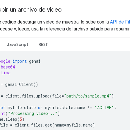
ir un archivo de video
te código descarga un video de muestra, lo sube con la
API de Fi
ocese y, luego, usa la referencia del archivo subido para resumir
JavaScript
REST
oogle
import
genai
base64
time
=
genai
.
Client
()
=
client
.
files
.
upload
(
file
=
"path/to/sample.mp4"
)
not
myfile
.
state
or
myfile
.
state
.
name
!=
"ACTIVE"
:
int
(
"Processing video..."
)
me
.
sleep
(
5
)
file
=
client
.
files
.
get
(
name
=
myfile
.
name
)