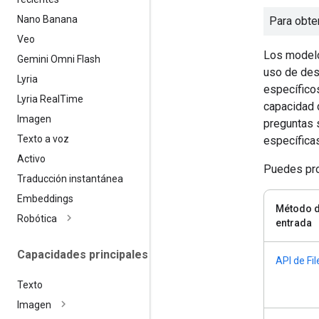
Nano Banana
Para obte
Veo
Los modelo
Gemini Omni Flash
uso de des
Lyria
específico
Lyria Real
Time
capacidad 
Imagen
preguntas 
Texto a voz
específicas
Activo
Puedes pro
Traducción instantánea
Embeddings
Método 
Robótica
entrada
Capacidades principales
API de Fil
Texto
Imagen