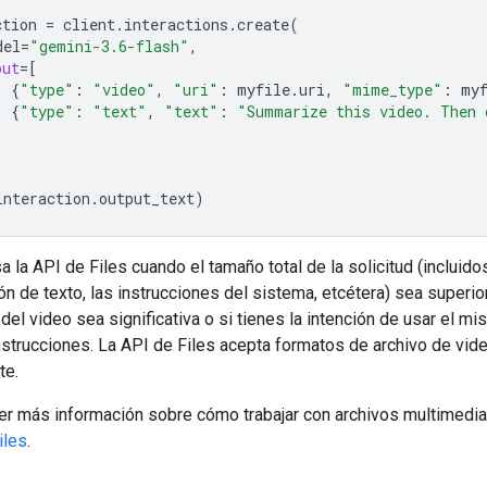
ction
=
client
.
interactions
.
create
(
del
=
"gemini-3.6-flash"
,
put
=
[
{
"type"
:
"video"
,
"uri"
:
myfile
.
uri
,
"mime_type"
:
my
{
"type"
:
"text"
,
"text"
:
"Summarize this video. Then 
interaction
.
output_text
)
 la API de Files cuando el tamaño total de la solicitud (incluidos
ión de texto, las instrucciones del sistema, etcétera) sea superio
 del video sea significativa o si tienes la intención de usar el m
nstrucciones. La API de Files acepta formatos de archivo de vid
te.
er más información sobre cómo trabajar con archivos multimedia
iles
.