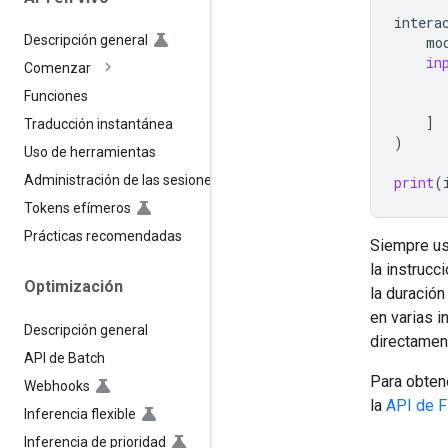
intera
Descripción general
mo
in
Comenzar
Funciones
]
Traducción instantánea
)
Uso de herramientas
Administración de las sesiones
print
(
Tokens efímeros
Prácticas recomendadas
Siempre usa
la instrucc
Optimización
la duración
en varias i
Descripción general
directamen
API de Batch
Para obten
Webhooks
la
API de F
Inferencia flexible
Inferencia de prioridad