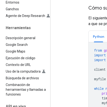
Entornos
Cómo sub
Ganchos
Agente de Deep Research
El siguien
a que se pr
Herramientas
Python
Descripción general
Google Search
from
g
Google Maps
import
Ejecución de código
import
Contexto de URL
client
Uso de la computadora
Búsqueda de archivos
myfile
Combinación de
while
herramientas y llamadas a
pr
funciones
ti
my
API en vivo