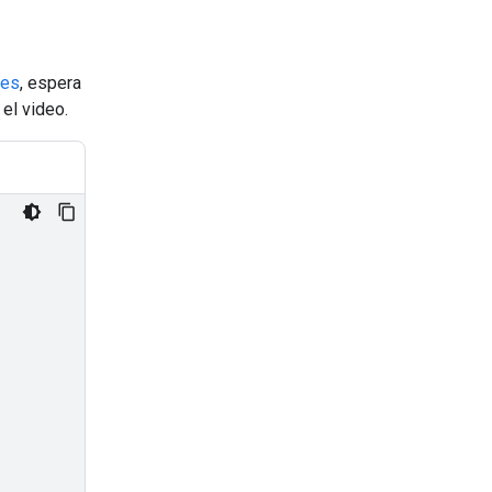
les
, espera
 el video.