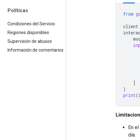
Políticas
from
g
Condiciones del Servicio
client
intera
Regiones disponibles
mo
Supervisión de abusos
in
Información de comentarios
]
)
print
(
Limitacion
En el
día.