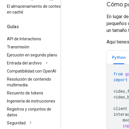
Cómo pa
El almacenamiento de contexto
en caché
En lugar de
pequeños d
Guías
un tamaño t
API de Interactions
Aquí tiene
Transmisión
Ejecución en segundo plano
Python
Entrada del archivo
Compatibilidad con Open
AI
from
g
import
Resolución de contenido
multimedia
video_
Recuento de tokens
video_
Ingeniería de instrucciones
client
Registros y conjuntos de
intera
datos
mo
Seguridad
in