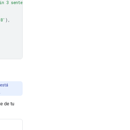
in 3 sentences."
},
-8'
),
 está
.
e de tu