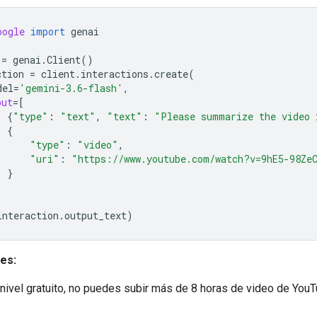
oogle
import
genai
=
genai
.
Client
()
ction
=
client
.
interactions
.
create
(
del
=
'gemini-3.6-flash'
,
put
=
[
{
"type"
:
"text"
,
"text"
:
"Please summarize the video 
{
"type"
:
"video"
,
"uri"
:
"https://www.youtube.com/watch?v=9hE5-98Ze
}
interaction
.
output_text
)
es:
 nivel gratuito, no puedes subir más de 8 horas de video de You