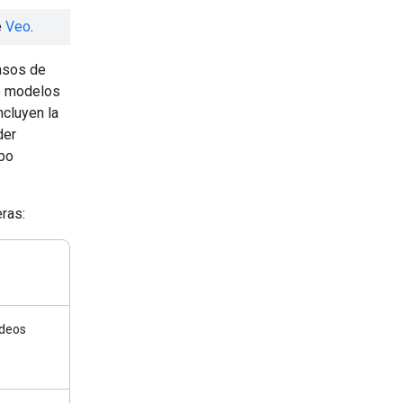
e
Veo
.
asos de
do modelos
ncluyen la
der
mpo
ras:
ideos