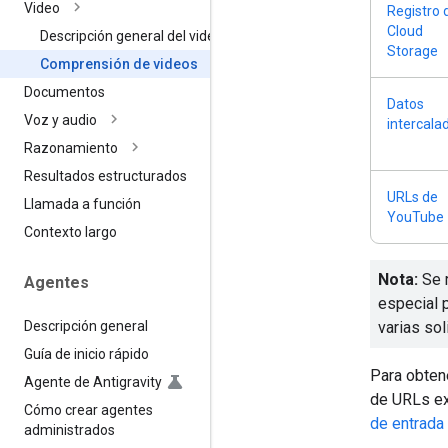
Video
Registro 
Cloud
Descripción general del video
Storage
Comprensión de videos
Documentos
Datos
Voz y audio
intercala
Razonamiento
Resultados estructurados
URLs de
Llamada a función
YouTube
Contexto largo
Nota:
Se 
Agentes
especial 
Descripción general
varias sol
Guía de inicio rápido
Para obten
Agente de Antigravity
de URLs ex
Cómo crear agentes
de entrada
administrados