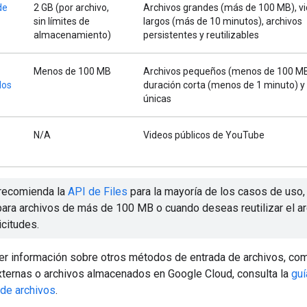
de
2 GB (por archivo,
Archivos grandes (más de 100 MB), v
sin límites de
largos (más de 10 minutos), archivos
almacenamiento)
persistentes y reutilizables
Menos de 100 MB
Archivos pequeños (menos de 100 MB
dos
duración corta (menos de 1 minuto) y
únicas
N/A
Videos públicos de YouTube
recomienda la
API de Files
para la mayoría de los casos de uso,
para archivos de más de 100 MB o cuando deseas reutilizar el ar
icitudes.
er información sobre otros métodos de entrada de archivos, co
ternas o archivos almacenados en Google Cloud, consulta la
gu
 de archivos
.