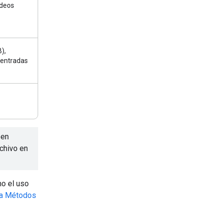
ideos
),
 entradas
 en
chivo en
mo el uso
ía Métodos