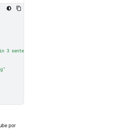
in 3 sentences."
},
Cg"
Tube por