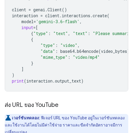
client
=
genai
.
Client
()
interaction
=
client
.
interactions
.
create
(
model
=
'gemini-3.6-flash'
,
input
=
[
{
"type"
:
"text"
,
"text"
:
"Please summariz
{
"type"
:
"video"
,
"data"
:
base64
.
b64encode
(
video_bytes
)
.
"mime_type"
:
"video/mp4"
}
]
)
print
(
interaction
.
output_text
)
ส่ง URL ของ You
Tube
เวอร์ชันทดลอง:
ฟีเจอร์ URL ของ YouTube อยู่ในเวอร์ชันทดลอง
และใช้งานได้โดยไม่มีค่าใช้จ่าย ราคาและขีดจำกัดอัตราอาจมีการ
เปลี่ยนแปลง