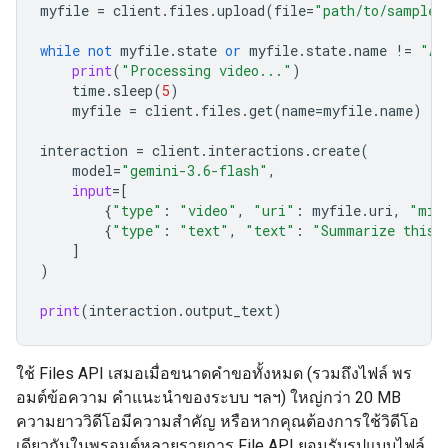
myfile
=
client
.
files
.
upload
(
file
=
"path/to/sample.
while
not
myfile
.
state
or
myfile
.
state
.
name
!=
"AC
print
(
"Processing video..."
)
time
.
sleep
(
5
)
myfile
=
client
.
files
.
get
(
name
=
myfile
.
name
)
interaction
=
client
.
interactions
.
create
(
model
=
"gemini-3.6-flash"
,
input
=
[
{
"type"
:
"video"
,
"uri"
:
myfile
.
uri
,
"mim
{
"type"
:
"text"
,
"text"
:
"Summarize this 
]
)
print
(
interaction
.
output_text
)
ใช้ Files API เสมอเมื่อขนาดคำขอทั้งหมด (รวมถึงไฟล์ พร
อมต์ข้อความ คำแนะนำของระบบ ฯลฯ) ใหญ่กว่า 20 MB
ความยาววิดีโอมีความสำคัญ หรือหากคุณต้องการใช้วิดีโอ
เดียวกันในพรอมต์หลายรายการ File API ยอมรับรูปแบบไฟล์