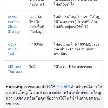
/ 2GB (ฟรี)
ไฟล์ที่ใช้ซ้ำได้
การลง
2GB (ต่อ
ไฟล์ขนาดใหญ่ (100MB ขึ้นไป),
ทะเบียน
ไฟล์ ไม่
วิดีโอแบบยาว (10 นาทีขึ้นไป),
Cloud
จำกัดพื้นที่
ไฟล์ที่คงอยู่และใช้ซ้ำได้
Storage
เก็บข้อมูล)
ข้อมูล
< 100MB
ไฟล์ขนาดเล็ก (<100MB), ระยะ
แบบอิน
เวลาสั้น (<1 นาที), อินพุตแบบ
ไลน์
ครั้งเดียว
URL ของ
ไม่มี
วิดีโอ YouTube สาธารณะ
YouTube
หมายเหตุ:
เราขอแนะนำให้ใช้
File API
สำหรับกรณีการใช้
งานส่วนใหญ่ โดยเฉพาะอย่างยิ่งสำหรับไฟล์ที่มีขนาดใหญ่
กว่า 100MB หรือเมื่อคุณต้องการใช้ไฟล์ซ้ำในคำขอหลาย
รายการ