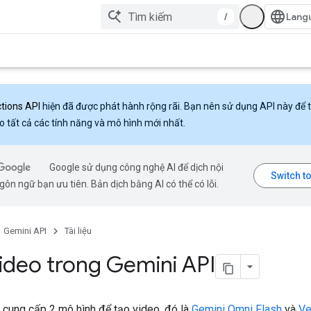
/
ctions API
hiện đã được phát hành rộng rãi. Bạn nên sử dụng API này để 
o tất cả các tính năng và mô hình mới nhất.
Google sử dụng công nghệ AI để dịch nội
ôn ngữ bạn ưu tiên. Bản dịch bằng AI có thể có lỗi.
Gemini API
Tài liệu
ideo trong Gemini API
 cung cấp 2 mô hình để tạo video, đó là
Gemini Omni Flash
và
V