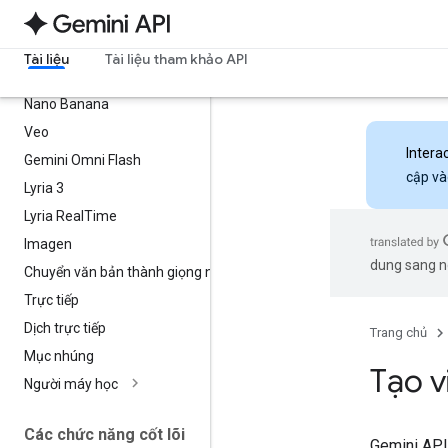
Mô hình
Tất cả mẫu xe
Tài liệu
Tài liệu tham khảo API
Các mô hình Gemini mới nhất
Nano Banana
Veo
Intera
Gemini Omni Flash
cập và
Lyria 3
Lyria Real
Time
Imagen
dung sang ng
Chuyển văn bản thành giọng nói
Trực tiếp
Dịch trực tiếp
Trang chủ
Mục nhúng
Tạo v
Người máy học
Các chức năng cốt lõi
Gemini API