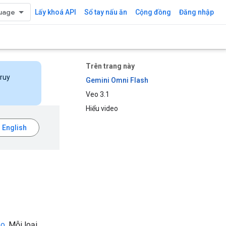
Lấy khoá API
Sổ tay nấu ăn
Cộng đồng
Đăng nhập
Trên trang này
truy
Gemini Omni Flash
Veo 3.1
Hiểu video
eo
. Mỗi loại