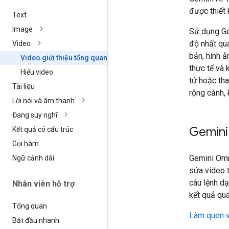
được thiết 
Text
Image
Sử dụng Ge
độ nhất quá
Video
bản, hình ả
Video giới thiệu tổng quan
thực tế và 
Hiểu video
tử hoặc th
Tài liệu
rộng cảnh, 
Lời nói và âm thanh
Đang suy nghĩ
Gemini
Kết quả có cấu trúc
Gọi hàm
Gemini Omn
Ngữ cảnh dài
sửa video 
câu lệnh dạ
Nhân viên hỗ trợ
kết quả qua
Tổng quan
Làm quen v
Bắt đầu nhanh