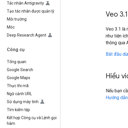
Tác nhân Antigravity
Tạo tác nhân được quản lý
Veo 3
.
1
Môi trường
Móc
Veo 3.1 là 
Deep Research Agent
như tiện íc
thông qua
Công cụ
Bắt đầu dù
Tổng quan
Google Search
Hiểu v
Google Maps
Thực thi mã
Nếu bạn cần
Ngữ cảnh URL
Hướng dẫn 
Sử dụng máy tính
Tìm kiếm tệp
Kết hợp Công cụ và Lệnh gọi
hàm