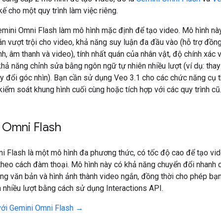
kế cho một quy trình làm việc riêng.
mini Omni Flash làm mô hình mặc định để tạo video. Mô hình n
n vượt trội cho video, khả năng suy luận đa đầu vào (hỗ trợ đồng
nh, âm thanh và video), tính nhất quán của nhân vật, độ chính xác v
khả năng chỉnh sửa bằng ngôn ngữ tự nhiên nhiều lượt (ví dụ: thay
ay đổi góc nhìn). Bạn cần sử dụng Veo 3.1 cho các chức năng cụ 
kiểm soát khung hình cuối cùng hoặc tích hợp với các quy trình cũ
 Omni Flash
i Flash là một mô hình đa phương thức, có tốc độ cao để tạo vid
theo cách đàm thoại. Mô hình này có khả năng chuyển đổi nhanh 
ng văn bản và hình ảnh thành video ngắn, đồng thời cho phép bạn
 nhiều lượt bằng cách sử dụng Interactions API.
ới Gemini Omni Flash →