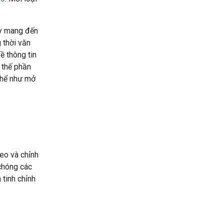
ày mang đến
 thời văn
ề thông tin
 thế phần
thể như mở
.
eo và chỉnh
chóng các
 tinh chỉnh