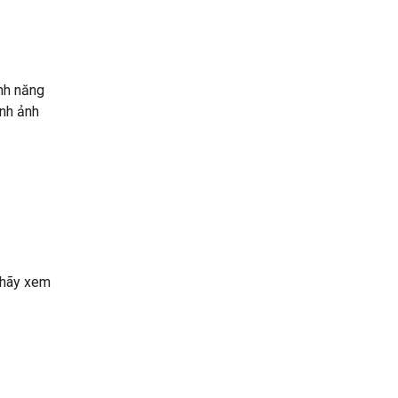
ính năng
ình ảnh
, hãy xem