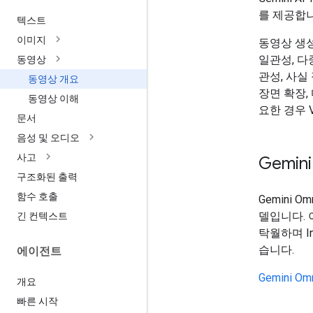
를 제공합니
텍스트
이미지
동영상 생성의
일관성, 다
동영상
관성, 사실
동영상 개요
장면 확장,
동영상 이해
요한 경우 V
문서
음성 및 오디오
사고
Gemini
구조화된 출력
함수 호출
Gemini 
델입니다.
긴 컨텍스트
탁월하며 In
습니다.
에이전트
Gemini O
개요
빠른 시작