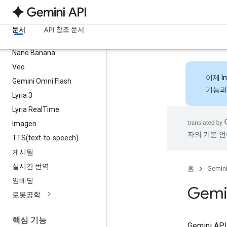
모델
모든 모델
문서
API 참조 문서
최신 Gemini 모델
Nano Banana
Veo
이제
I
Gemini Omni Flash
기능과
Lyria 3
Lyria Real
Time
Imagen
자의 기본 언
TTS(
text-to-speech)
게시됨
실시간 번역
홈
Gemini
임베딩
Gemi
로봇공학
핵심 기능
Gemini