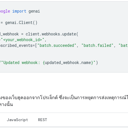
oogle
import
genai
=
genai
.
Client
()
d_webhook
=
client
.
webhooks
.
update
(
=
"<your_webhook_id>"
,
bscribed_events
=
[
"batch.succeeded"
,
"batch.failed"
,
"bat
f
"Updated webhook: 
{
updated_webhook
.
name
}
"
)
ของเว็บฮุคออกจากโปรเจ็กต์ ซึ่งจะเป็นการหยุดการส่งเหตุการ
างนั้น
JavaScript
REST