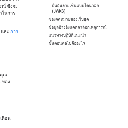
ยืนยันลายเซ็นแบบไดนามิก
ณ์ ซึ่งจะ
(JWKS)
ลาในการ
ซองจดหมายของเว็บฮุค
ข้อมูลอ้างอิงแคตตาล็อกเหตุการณ์
และ
การ
แนวทางปฏิบัติแนะนำ
ขั้นตอนต่อไปคืออะไร
 คุณ
L ของ
เตือน