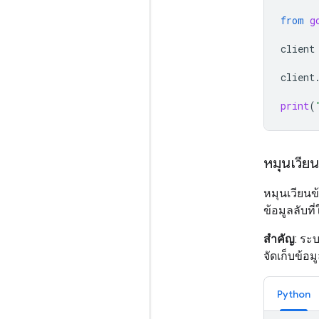
from
g
client
client
print
(
หมุนเวีย
หมุนเวียน
ข้อมูลลับท
สำคัญ
: ระ
จัดเก็บข้อ
Python