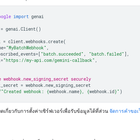
oogle
import
genai
=
genai
.
Client
()
k
=
client
.
webhooks
.
create
(
me
=
"MyBatchWebhook"
,
bscribed_events
=
[
"batch.succeeded"
,
"batch.failed"
],
i
=
"https://my-api.com/gemini-callback"
,
e webhook.new_signing_secret securely
k_secret
=
webhook
.
new_signing_secret
f
"Created webhook: 
{
webhook
.
name
}
, 
{
webhook
.
id
}
"
)
เกี่ยวกับการตั้งค่าเซิร์ฟเวอร์เพื่อรับข้อมูลได้ที่ส่วน
จัดการคำขอเว