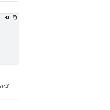
รณ์ที่