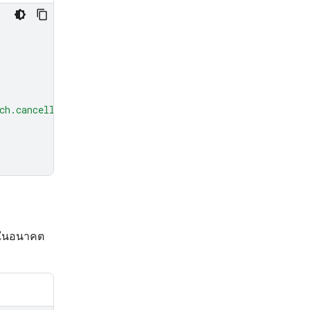
ch.cancelled"
],
ณ์ในอนาคต