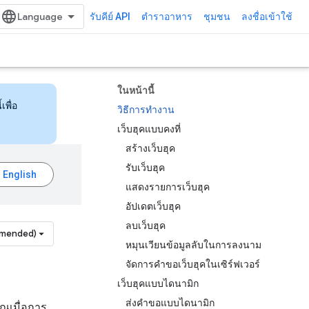
รับคีย์ API
ตำราอาหาร
ชุมชน
ลงชื่อเข้าใช้
ในหน้านี้
เพื่อ
วิธีการทำงาน
เว็บฮุคแบบคงที่
สร้างเว็บฮุค
รับเว็บฮุค
แสดงรายการเว็บฮุค
อัปเดตเว็บฮุค
ลบเว็บฮุค
mmended)
หมุนเวียนข้อมูลลับในการลงนาม
จัดการคำขอเว็บฮุคในเซิร์ฟเวอร์
เว็บฮุคแบบไดนามิก
ส่งคำขอแบบไดนามิก
ุณเมื่อการ