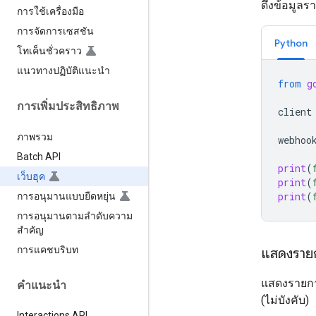
ดึงข้อมูลร
การใช้เครื่องมือ
การจัดการเซสชัน
Python
โทเค็นชั่วคราว
แนวทางปฏิบัติแนะนำ
from
g
การเพิ่มประสิทธิภาพ
client
ภาพรวม
webhoo
Batch API
print
(
เว็บฮุค
print
(
print
(
การอนุมานแบบยืดหยุ่น
การอนุมานตามลำดับความ
สำคัญ
การแคชบริบท
แสดงรายก
แสดงรายการ
คำแนะนำ
(ไม่บังคับ)
Interactions API