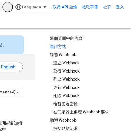
取得 API 金鑰
教戰手冊
社群
登入
這個頁面中的內容
型。
運作方式
靜態 Webhook
建立 Webhook
取得 Webhook
列出 Webhook
更新 Webhook
mmended)
刪除 Webhook
輪替簽署密鑰
在伺服器上處理 Webhook 要求
動態 Webhook
 將即時通知推
提交動態要求
負荷。