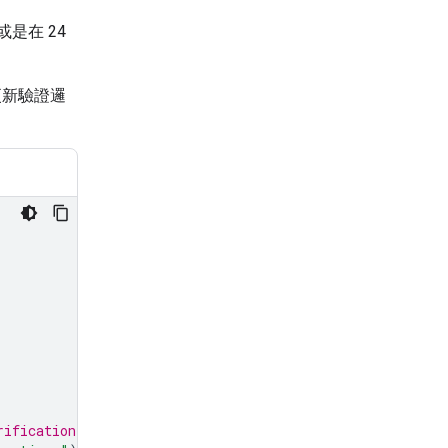
是在 24
更新驗證邏
rification config