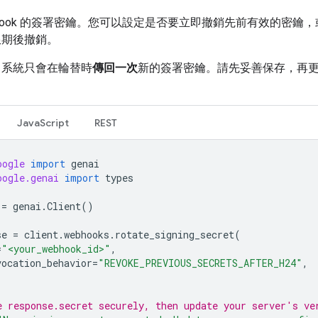
bhook 的簽署密鑰。您可以設定是否要立即撤銷先前有效的密鑰，或
限期後撤銷。
：系統只會在輪替時
傳回一次
新的簽署密鑰。請先妥善保存，再
JavaScript
REST
oogle
import
genai
oogle.genai
import
types
=
genai
.
Client
()
se
=
client
.
webhooks
.
rotate_signing_secret
(
=
"<your_webhook_id>"
,
vocation_behavior
=
"REVOKE_PREVIOUS_SECRETS_AFTER_H24"
,
e response.secret securely, then update your server's ve