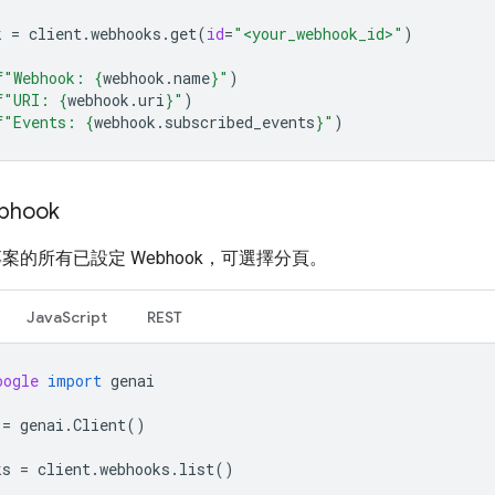
k
=
client
.
webhooks
.
get
(
id
=
"<your_webhook_id>"
)
f
"Webhook: 
{
webhook
.
name
}
"
)
f
"URI: 
{
webhook
.
uri
}
"
)
f
"Events: 
{
webhook
.
subscribed_events
}
"
)
bhook
案的所有已設定 Webhook，可選擇分頁。
JavaScript
REST
oogle
import
genai
=
genai
.
Client
()
ks
=
client
.
webhooks
.
list
()