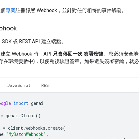
整個
專案
註冊靜態 Webhook，並針對任何相符的事件觸發。
bhook
SDK 或 REST API 建立端點。
建立 Webhook 時，API
只會傳回一次
簽署密鑰
。您必須安全地
儲存在環境變數中)，以便稍後驗證簽章。如果遺失簽署密鑰，就
JavaScript
REST
oogle
import
genai
=
genai
.
Client
()
k
=
client
.
webhooks
.
create
(
me
=
"MyBatchWebhook"
,