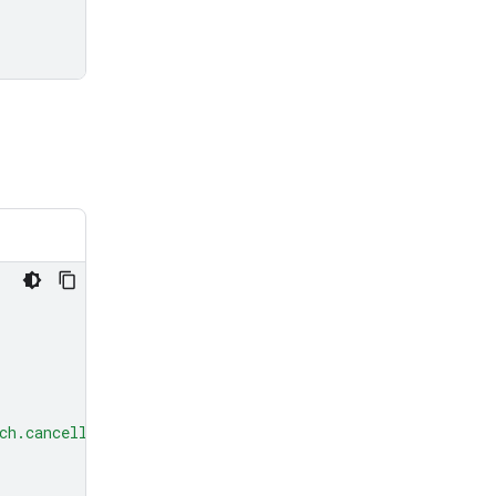
ch.cancelled"
],