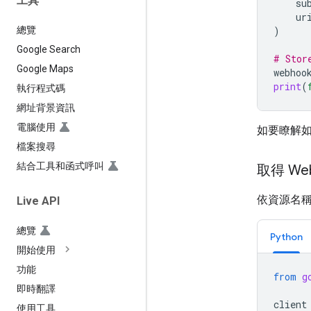
工具
su
ur
)
總覽
Google Search
# Stor
Google Maps
webhoo
print
(
執行程式碼
網址背景資訊
電腦使用
如要瞭解
檔案搜尋
結合工具和函式呼叫
取得 We
依資源名稱
Live API
總覽
Python
開始使用
功能
from
g
即時翻譯
client
使用工具