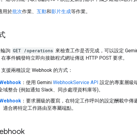
 適用於
批次
作業、
互動
和
影片生成
等作業。
式
複輪詢
GET /operations
來檢查工作是否完成，可以設定 Gemini
k，在事件觸發時立即向接聽程式網址傳送 HTTP POST 要求。
API 支援兩種設定 Webhook 的方式：
Webhook
：使用 Gemini
WebhookService API
設定的專案層級
全域整合 (例如通知 Slack、同步處理資料庫等)。
Webhook
：要求層級的覆寫，在特定工作呼叫的設定酬載中傳遞 W
。適合將特定工作路由至專屬端點。
ebhook