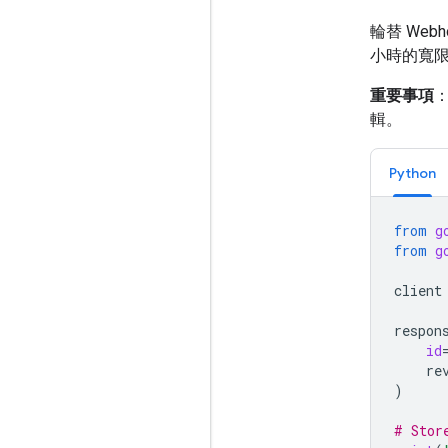
輪替 We
小時的寬
重要事項
輯。
Python
from
g
from
g
client
respon
id
re
)
# Stor