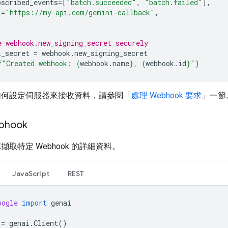
bscribed_events
=
[
"batch.succeeded"
,
"batch.failed"
],
i
=
"https://my-api.com/gemini-callback"
,
e webhook.new_signing_secret securely
k_secret
=
webhook
.
new_signing_secret
f
"Created webhook: 
{
webhook
.
name
}
, 
{
webhook
.
id
}
"
)
如何設定伺服器來接收資料，請參閱「
處理 Webhook 要求
」一節
bhook
擷取特定 Webhook 的詳細資料。
JavaScript
REST
oogle
import
genai
=
genai
.
Client
()