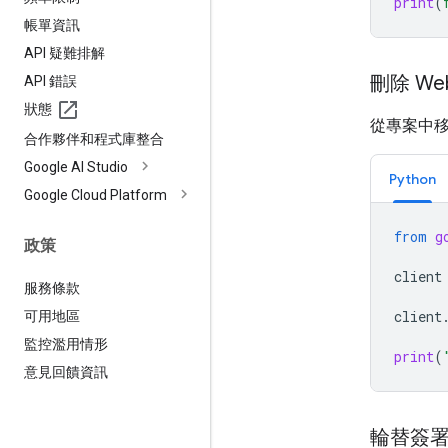
print
(
帳單資訊
API 疑難排解
刪除 We
API 錯誤
狀態
從專案中移
合作夥伴和程式庫整合
Google AI Studio
Python
Google Cloud Platform
from
g
政策
client
服務條款
client
可用地區
監控濫用情形
print
(
意見回饋資訊
輪替簽