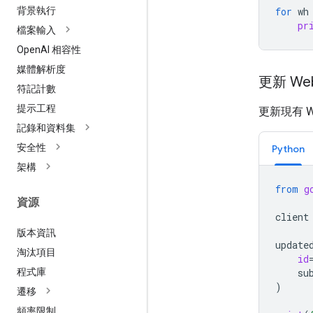
for
wh
背景執行
pr
檔案輸入
Open
AI 相容性
媒體解析度
更新 We
符記計數
提示工程
更新現有 W
記錄和資料集
安全性
Python
架構
from
g
資源
client
版本資訊
update
淘汰項目
id
程式庫
su
)
遷移
頻率限制