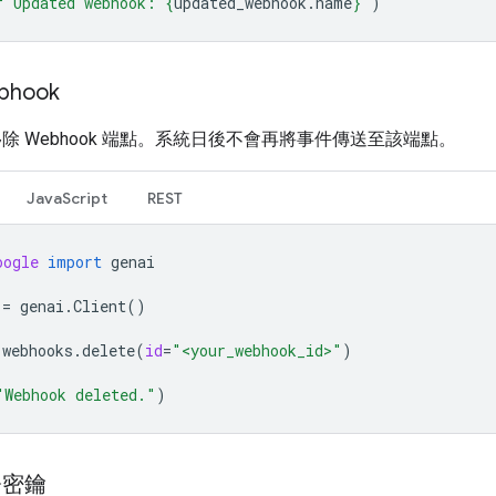
f
"Updated webhook: 
{
updated_webhook
.
name
}
"
)
bhook
除 Webhook 端點。系統日後不會再將事件傳送至該端點。
JavaScript
REST
oogle
import
genai
=
genai
.
Client
()
.
webhooks
.
delete
(
id
=
"<your_webhook_id>"
)
"Webhook deleted."
)
署密鑰