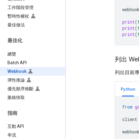
工作階段管理
webhoo
暫時性權杖
print
(
最佳做法
print
(
print
(
最佳化
總覽
列出 We
Batch API
Webhook
列出目前專
彈性推論
優先順序推斷
Python
脈絡快取
from
g
指南
client
互動 API
webhoo
串流