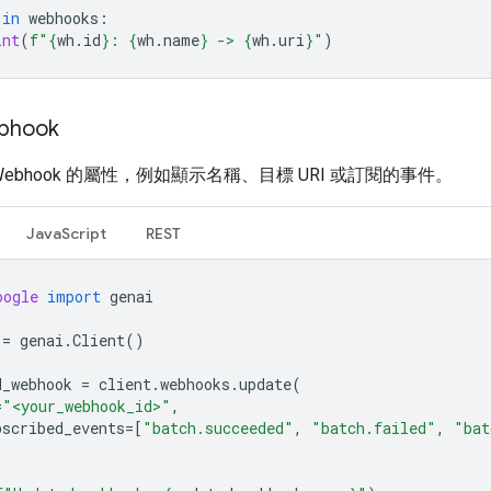
in
webhooks
:
int
(
f
"
{
wh
.
id
}
: 
{
wh
.
name
}
 -> 
{
wh
.
uri
}
"
)
bhook
ebhook 的屬性，例如顯示名稱、目標 URI 或訂閱的事件。
JavaScript
REST
oogle
import
genai
=
genai
.
Client
()
d_webhook
=
client
.
webhooks
.
update
(
=
"<your_webhook_id>"
,
bscribed_events
=
[
"batch.succeeded"
,
"batch.failed"
,
"bat