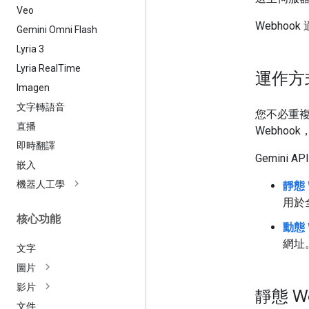
Veo
Webhook
Gemini Omni Flash
Lyria 3
Lyria Real
Time
運作方
Imagen
文字轉語音
您不必重
直播
Webhoo
即時翻譯
Gemini 
嵌入
機器人工學
靜態 
用於
核心功能
動態 
網址
文字
圖片
影片
靜態 W
文件