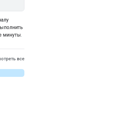
чалу
выполнить
е минуты.
отреть все