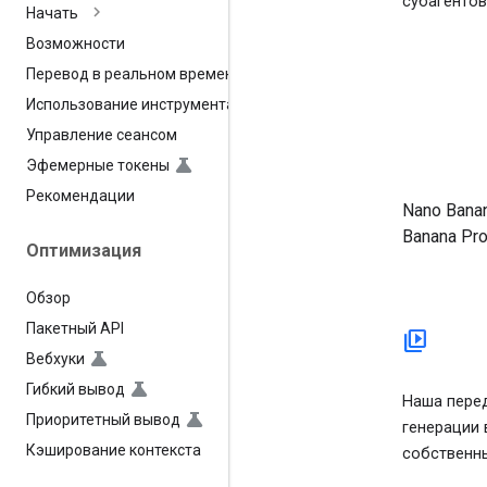
субагентов
Начать
Возможности
Перевод в реальном времени
Использование инструмента
Управление сеансом
Эфемерные токены
Рекомендации
Nano Banan
Banana Pr
Оптимизация
Обзор
Пакетный API
video_library
Вебхуки
Гибкий вывод
Наша пере
Приоритетный вывод
генерации 
Кэширование контекста
собственны