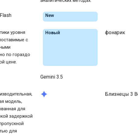
аналитических методах.
 Flash
New
фонарик
тики уровня
Новый
опоставимые с
пными
но по гораздо
ой цене.
Gemini 3.5
spark
Близнецы 3 
изводительная,
ая модель,
ованная для
зкой задержкой
пропускной
тью для