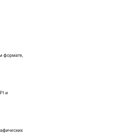
м формате,
PI и
рафических