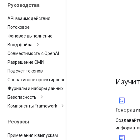
Руководства
API взаимодействия
Потоковое
Фоновое выполнение
Ввод файла
Совместимость с Open
AI
Разрешение СМИ
Подсчет токенов
Оперативное проектирование
Изучи
Журналы и наборы данных
Безопасность
imagesmode
Компоненты Framework
Генераци
Создавайте
Ресурсы
информатив
Примечания к выпускам
article