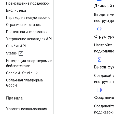
Прекращение поддержки
Длинный 
Библиотеки
Вводите ми
Переход на новую версию
неструктур
Ограничения ставок
code
Платежная информация
Структур
Устранение неполадок API
Настройте 
Ошибки API
подходяще
Status
functions
Интеграция с партнерами и
библиотеками
Вызов фу
Google AI Studio
Создавайте
Облачная платформа
инструмент
Google
videocam
Создание
Правила
Создавайте
Условия использования
подсказок