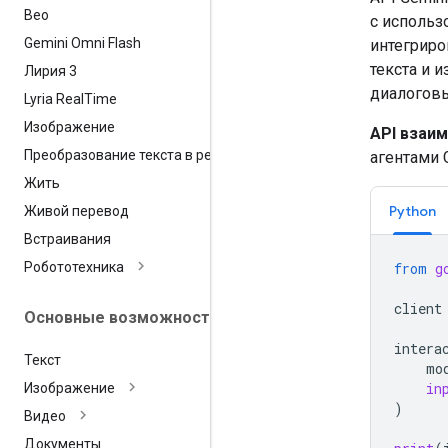
Вео
с использ
Gemini Omni Flash
интегриро
текста и 
Лирия 3
диалоговы
Lyria Real
Time
Изображение
API взаи
Преобразование текста в речь
агентами 
Жить
Python
Живой перевод
Встраивания
Робототехника
from
g
client
Основные возможности
intera
Текст
mo
in
Изображение
)
Видео
Документы