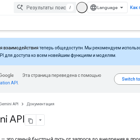
/
Как 
ля взаимодействия
теперь общедоступн. Мы рекомендуем использ
API для доступа ко всем новейшим функциям и моделям.
Эта страница переведена с помощью
ation API
.
Gemini API
Документация
ni API
i — это самый быстрый путь от запроса до внедрения в пр