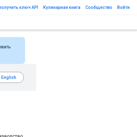
получить ключ API
Кулинарная книга
Сообщество
Войти
овать
оизводство