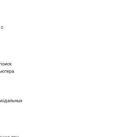
 с
 поиск
ьютера.
имодальных