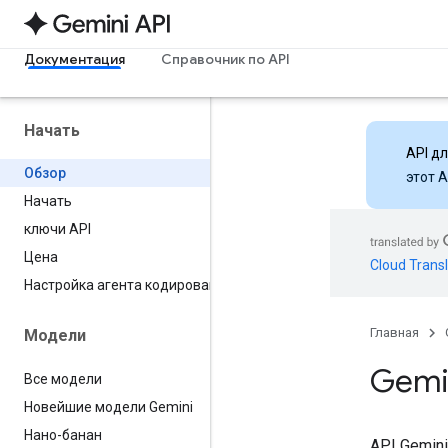
Документация
Справочник по API
Начать
API д
Обзор
этот 
Начать
ключи API
Цена
Cloud Transl
Настройка агента кодирования
Главная
Модели
Gemi
Все модели
Новейшие модели Gemini
Нано-банан
API Gemin