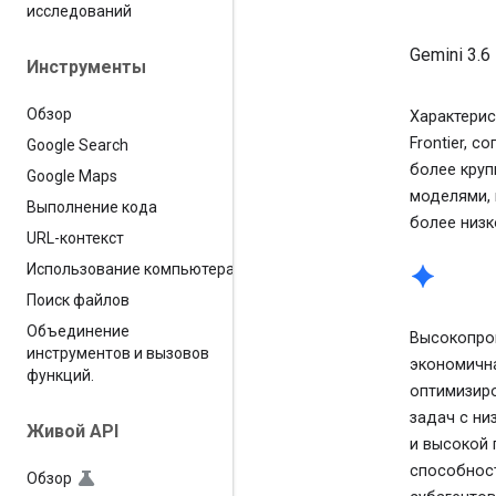
исследований
Gemini 3.6
Инструменты
Обзор
Характерис
Frontier, с
Google Search
более кру
Google Maps
моделями, 
Выполнение кода
более низк
URL-контекст
Использование компьютера
spark
Поиск файлов
Объединение
Высокопро
инструментов и вызовов
экономичн
функций
.
оптимизир
задач с ни
Живой API
и высокой 
способнос
Обзор