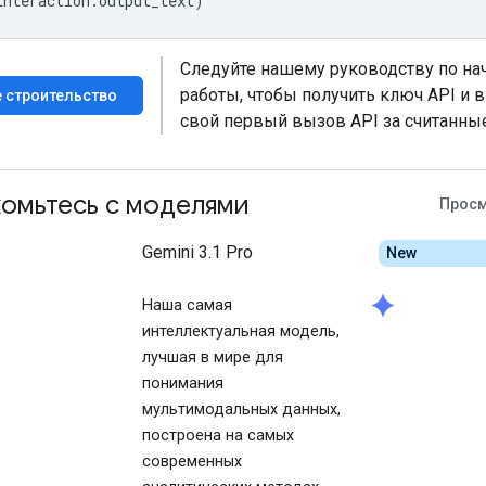
interaction
.
output_text
)
Следуйте нашему руководству по на
работы, чтобы получить ключ API и 
 строительство
свой первый вызов API за считанны
омьтесь с моделями
Просм
Gemini 3.1 Pro
New
spark
Наша самая
интеллектуальная модель,
лучшая в мире для
понимания
мультимодальных данных,
построена на самых
современных