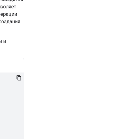
зволяет
нерации
создания
и и