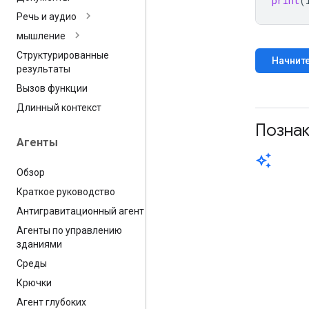
print
(
Речь и аудио
мышление
Структурированные
Начните
результаты
Вызов функции
Длинный контекст
Познак
Агенты
auto_awesome
Обзор
Краткое руководство
Антигравитационный агент
Агенты по управлению
зданиями
Среды
Крючки
Агент глубоких