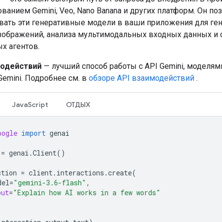
ованием Gemini, Veo, Nano Banana и других платформ. Он по
вать эти генеративные модели в ваши приложения для ге
изображений, анализа мультимодальных входных данных и 
х агентов.
модействий
— лучший способ работы с API Gemini, моделям
Gemini. Подробнее см. в
обзоре API взаимодействий
.
JavaScript
ОТДЫХ
oogle
import
genai
=
genai
.
Client
()
ction
=
client
.
interactions
.
create
(
del
=
"gemini-3.6-flash"
,
put
=
"Explain how AI works in a few words"