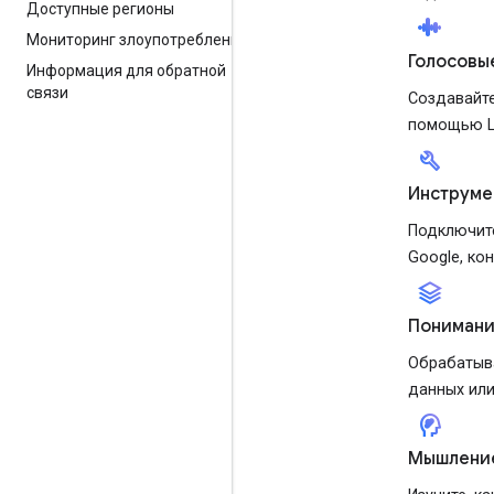
Доступные регионы
android_recorder
Мониторинг злоупотреблений
Голосовые
Информация для обратной
связи
Создавайте
помощью Li
build
Инструме
Подключите
Google, ко
stacks
Понимани
Обрабатыв
данных или
cognition_2
Мышлени