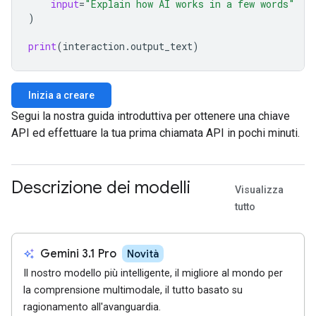
input
=
"Explain how AI works in a few words"
)
print
(
interaction
.
output_text
)
Inizia a creare
Segui la nostra guida introduttiva per ottenere una chiave
API ed effettuare la tua prima chiamata API in pochi minuti.
Descrizione dei modelli
Visualizza
tutto
auto_awesome
Gemini 3.1 Pro
Novità
Il nostro modello più intelligente, il migliore al mondo per
la comprensione multimodale, il tutto basato su
ragionamento all'avanguardia.