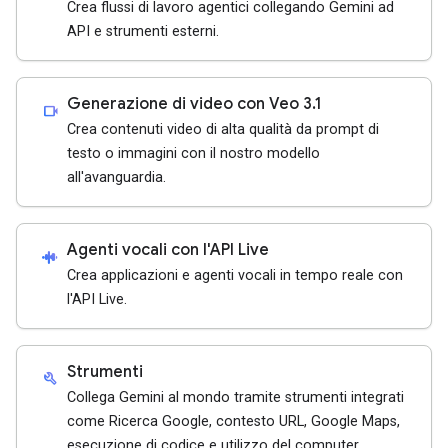
Crea flussi di lavoro agentici collegando Gemini ad
API e strumenti esterni.
Generazione di video con Veo 3.1
videocam
Crea contenuti video di alta qualità da prompt di
testo o immagini con il nostro modello
all'avanguardia.
Agenti vocali con l'API Live
android_recorder
Crea applicazioni e agenti vocali in tempo reale con
l'API Live.
Strumenti
build
Collega Gemini al mondo tramite strumenti integrati
come Ricerca Google, contesto URL, Google Maps,
esecuzione di codice e utilizzo del computer.