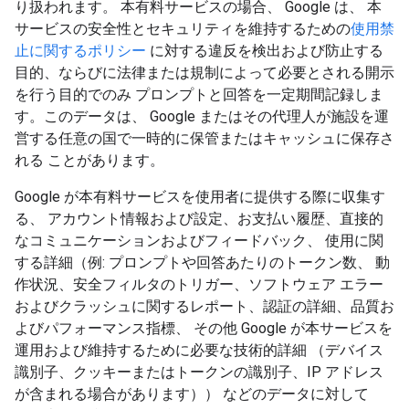
り扱われます。 本有料サービスの場合、 Google は、 本
サービスの安全性とセキュリティを維持するための
使用禁
止に関するポリシー
に対する違反を検出および防止する
目的、ならびに法律または規制によって必要とされる開示
を行う目的でのみ プロンプトと回答を一定期間記録しま
す。このデータは、 Google またはその代理人が施設を運
営する任意の国で一時的に保管またはキャッシュに保存さ
れる ことがあります。
Google が本有料サービスを使用者に提供する際に収集す
る、 アカウント情報および設定、お支払い履歴、直接的
なコミュニケーションおよびフィードバック、 使用に関
する詳細（例: プロンプトや回答あたりのトークン数、 動
作状況、安全フィルタのトリガー、ソフトウェア エラー
およびクラッシュに関するレポート、認証の詳細、品質お
よびパフォーマンス指標、 その他 Google が本サービスを
運用および維持するために必要な技術的詳細 （デバイス
識別子、クッキーまたはトークンの識別子、IP アドレス
が含まれる場合があります）） などのデータに対して