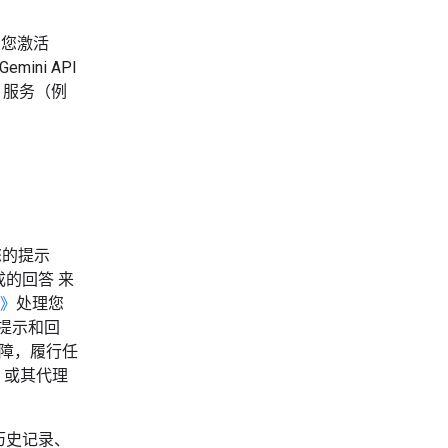
。您激活
ini API
的 服务（例
用您的提示
的回答 来
录》
处理您
录提示和回
保障，履行任
 或其代理
历史记录、