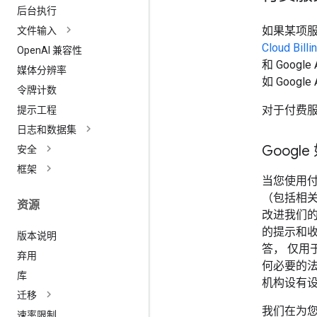
后台执行
如果某项服
文件输入
Cloud Bill
Open
AI 兼容性
和 Goog
媒体分辨率
如 Googl
令牌计数
对于付费服
提示工程
日志和数据集
Googl
安全
框架
当您使用付费
（包括相关
资源
改进我们的
的提示和收
版本说明
答， 仅用
弃用
何必要的法
库
机构设有设
迁移
我们在为
速率限制