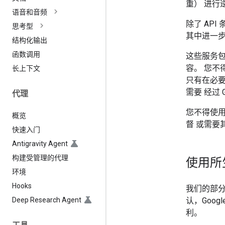
重） 进行
语音和音频
除了 API
思考型
其中进一步
结构化输出
函数调用
这些服务
容。 您不
长上下文
只有在必要
需要 经过 
代理
您不得使
概览
督 或需要
快速入门
Antigravity Agent
构建受管理的代理
使用所
环境
Hooks
我们的部分
Deep Research Agent
认，Goo
利。