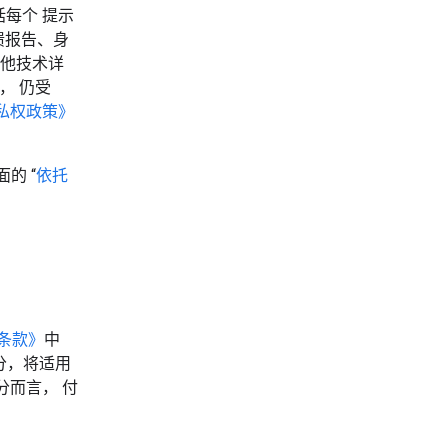
每个 提示
溃报告、身
其他技术详
）， 仍受
隐私权政策》
的 “
依托
服务条款》
中
下部分，将适用
分而言， 付