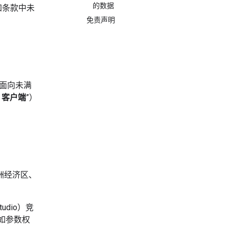
的数据
加条款中未
免责声明
为面向未满
I 客户端
”）
洲经济区、
udio）竞
如参数权