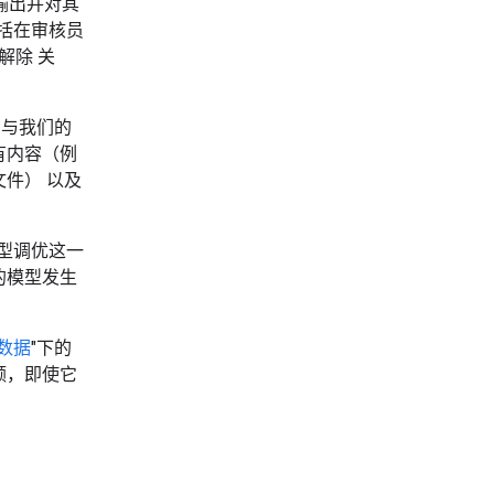
输出并对其
包括在审核员
解除 关
将在与我们的
有内容（例
件） 以及
模型调优这一
的模型发生
的数据
"下的
费配额，即使它