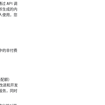
 API 调
所生成的内
人使用，您
I 中的非付费
付费配额）
、改进和开发
和服务，同时