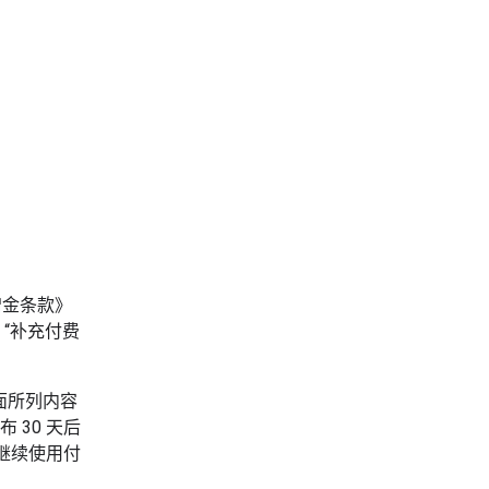
付费赠金条款》
以下称 “补充付费
面所列内容
 30 天后
继续使用付