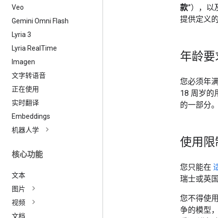
款
”），以及
Veo
提供定义的
Gemini Omni Flash
Lyria 3
Lyria Real
Time
年龄要
Imagen
文字转语音
您必须年满
正在使用
18 周岁
实时翻译
的一部分
Embeddings
机器人学
使用限
核心功能
您只能在
文本
瑞士或英国
图片
您不得使用这
视频
争的模型，
文档