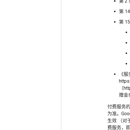
第 
第 1
第 
《服
htt
（htt
赠金
付费服务的
为准。Go
生效 （对
费服务，