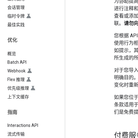
为协助提高
会话管理
进行注释和
查看或添加
临时令牌
联。
请勿
最佳实践
您根据 API
优化
使用行为
如提示，其
概览
所生成的
Batch API
对于您导入
Webhook
明确目的
Flex 推理
变化时重
优先级推理
上下文缓存
如果您位于
条款适用于所有
们是免费提
指南
Interactions API
付费服
流式传输