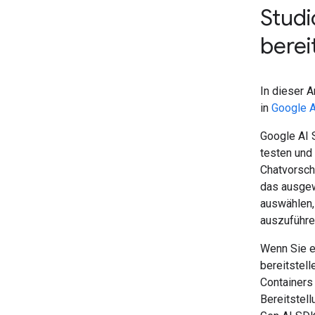
Studi
berei
In dieser 
in
Google A
Google AI S
testen und
Chatvorsch
das ausge
auswählen
auszuführe
Wenn Sie e
bereitstell
Containers
Bereitstel