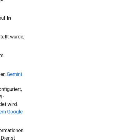
 auf
In
ellt wurde,
em
 den
Gemini
figuriert,
I-
et wird.
 dem Google
formationen
-Dienst