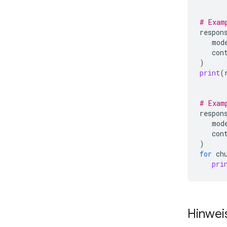
# Exam
respon
mod
con
)
print
(
# Exam
respon
mod
con
)
for
ch
pri
Hinwei