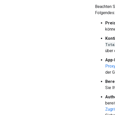
Beachten S
Folgendes:
Prei
könne
Kont
Tota
über 
App-
Proxy
der G
Bere
Sie I
Auth
berei
Zugri