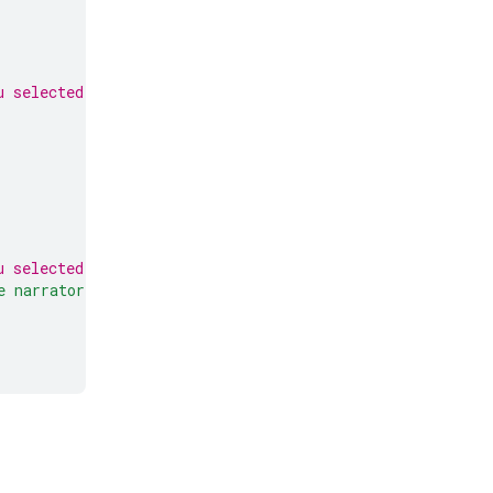
u selected in Google AI Studio, such as "gemma-3-1b-it"
u selected in Google AI Studio, such as "gemma-3-1b-it"
e narrator of an interactive text adventure game."
]