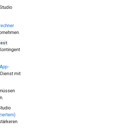
Studio
rechner
vornehmen.
est
Kontingent
 App-
 Dienst mit
 müssen
n.
Studio
ziertem)
 stärkeren