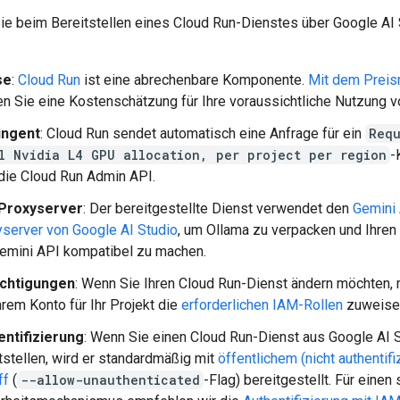
ie beim Bereitstellen eines Cloud Run-Dienstes über Google AI 
se
:
Cloud Run
ist eine abrechenbare Komponente.
Mit dem Preis
n Sie eine Kostenschätzung für Ihre voraussichtliche Nutzung 
ingent
: Cloud Run sendet automatisch eine Anfrage für ein
Requ
l Nvidia L4 GPU allocation, per project per region
-
die Cloud Run Admin API.
Proxyserver
: Der bereitgestellte Dienst verwendet den
Gemini
server von Google AI Studio
, um Ollama zu verpacken und Ihren
emini API kompatibel zu machen.
chtigungen
: Wenn Sie Ihren Cloud Run-Dienst ändern möchten,
hrem Konto für Ihr Projekt die
erforderlichen IAM-Rollen
zuweise
entifizierung
: Wenn Sie einen Cloud Run-Dienst aus Google AI 
tstellen, wird er standardmäßig mit
öffentlichem (nicht authentifi
ff
(
--allow-unauthenticated
-Flag) bereitgestellt. Für einen