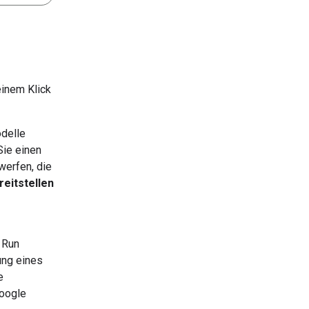
einem Klick
odelle
ie einen
erfen, die
reitstellen
 Run
ung eines
e
Google