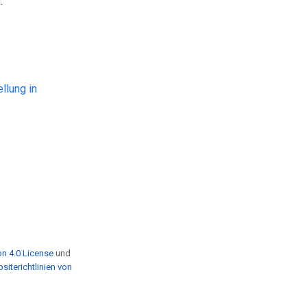
M
.
ellung in
n 4.0 License
und
siterichtlinien von