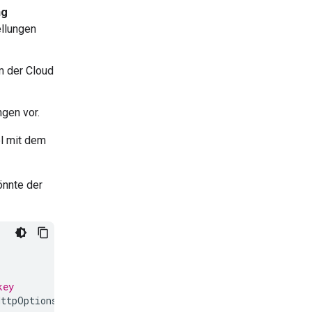
ng
ellungen
m der Cloud
gen vor.
l mit dem
nnte der
key
HttpOptions
(
base_url
=
"<cloud_run_url>"
))