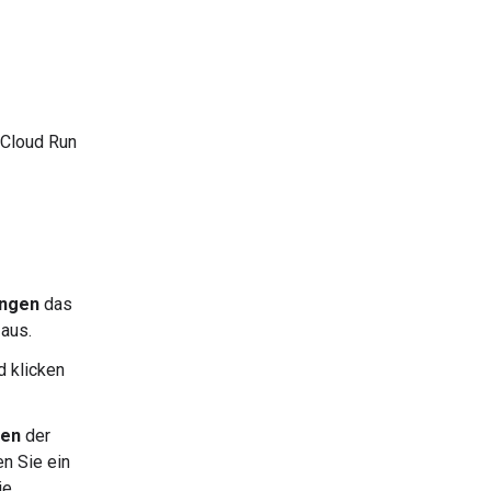
 Cloud Run
ungen
das
aus.
 klicken
len
der
en Sie ein
ie