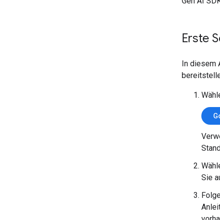
Gen AI SDK
Erste S
In diesem 
bereitstell
Wähle
Go
Verwe
Stan
Wähle
Sie a
Folge
Anlei
vorha