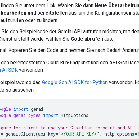
finden Sie unter dem Link. Wählen Sie dann
Neue Überarbeitu
bearbeiten und bereitstellen
aus, um die Konfigurationseinst
aufzurufen oder zu ändern.
Sie den Beispielcode der Gemini API aufrufen möchten, mit de
ienst erstellt wurde, wählen Sie
Code abrufen
aus.
nal: Kopieren Sie den Code und nehmen Sie nach Bedarf Änderun
 den bereitgestellten Cloud Run-Endpunkt und den API-Schlüsse
n AI SDK
verwenden.
beispielsweise das
Google Gen AI SDK for Python
verwenden, kö
de so aussehen:
oogle
import
genai
oogle.genai.types
import
HttpOptions
igure the client to use your Cloud Run endpoint and API 
=
genai
.
Client
(
api_key
=
"<YOUR_API_KEY>"
,
http_options
=