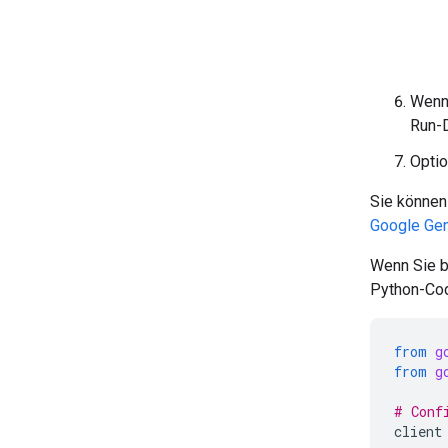
Wenn 
Run-D
Optio
Sie können
Google Ge
Wenn Sie 
Python-Co
from
g
from
g
# Conf
client