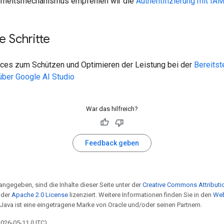
erheitsmechanismus empfehlen wir die
Authentifizierung mit IA
 Schritte
ices zum Schützen und Optimieren der Leistung bei der
Bereitst
über Google AI Studio
War das hilfreich?
Feedback geben
angegeben, sind die Inhalte dieser Seite unter der
Creative Commons Attributio
 der
Apache 2.0 License
lizenziert. Weitere Informationen finden Sie in den
Web
 Java ist eine eingetragene Marke von Oracle und/oder seinen Partnern.
 2026-05-11 (UTC).