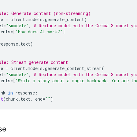
ple: Generate content (non-streaming)
se
=
client
.
models
.
generate_content
(
el
=
"<model>"
,
# Replace model with the Gemma 3 model yo
tents
=
[
"How does AI work?"
]
response
.
text
)
ple: Stream generate content
se
=
client
.
models
.
generate_content_stream
(
el
=
"<model>"
,
# Replace model with the Gemma 3 model yo
tents
=
[
"Write a story about a magic backpack. You are th
unk
in
response
:
nt
(
chunk
.
text
,
end
=
""
)
se