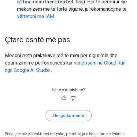
allow-unauthenticated
flag). Për të përdorur një
mekanizëm më të fortë sigurie, ju rekomandojmë të
vërtetoni me IAM
.
Çfarë është më pas
Mësoni rreth praktikave më të mira për sigurimin dhe
optimizimin e performancës kur
vendoseni në Cloud Run
nga Google AI Studio
.
Ishte e dobishme?
Dërgo komente
Përveçse siç përcaktohet ndryshe, përmbajtja e kësaj faqeje është e