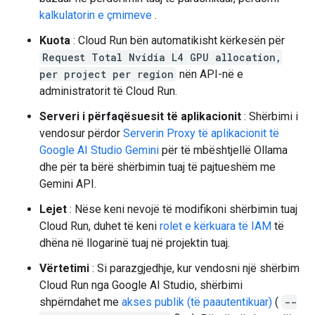
kalkulatorin e çmimeve
.
Kuota
: Cloud Run bën automatikisht kërkesën për
Request Total Nvidia L4 GPU allocation,
per project per region
nën API-në e
administratorit të Cloud Run.
Serveri i përfaqësuesit të aplikacionit
: Shërbimi i
vendosur përdor
Serverin Proxy të aplikacionit të
Google AI Studio Gemini
për të mbështjellë Ollama
dhe për ta bërë shërbimin tuaj të pajtueshëm me
Gemini API.
Lejet
: Nëse keni nevojë të modifikoni shërbimin tuaj
Cloud Run, duhet të keni
rolet e kërkuara të IAM
të
dhëna në llogarinë tuaj në projektin tuaj.
Vërtetimi
: Si parazgjedhje, kur vendosni një shërbim
Cloud Run nga Google AI Studio, shërbimi
shpërndahet me
akses publik (të paautentikuar)
(
--