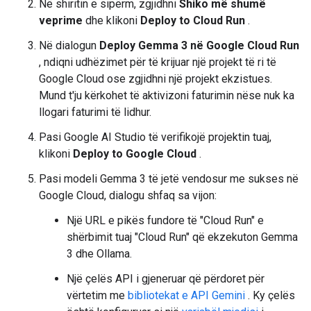
Në shiritin e sipërm, zgjidhni
Shiko më shumë
veprime
dhe klikoni
Deploy to Cloud Run
.
Në dialogun
Deploy Gemma 3 në Google Cloud Run
, ndiqni udhëzimet për të krijuar një projekt të ri të
Google Cloud ose zgjidhni një projekt ekzistues.
Mund t'ju kërkohet të aktivizoni faturimin nëse nuk ka
llogari faturimi të lidhur.
Pasi Google AI Studio të verifikojë projektin tuaj,
klikoni
Deploy to Google Cloud
.
Pasi modeli Gemma 3 të jetë vendosur me sukses në
Google Cloud, dialogu shfaq sa vijon:
Një URL e pikës fundore të "Cloud Run" e
shërbimit tuaj "Cloud Run" që ekzekuton Gemma
3 dhe Ollama.
Një çelës API i gjeneruar që përdoret për
vërtetim me
bibliotekat e API Gemini
. Ky çelës