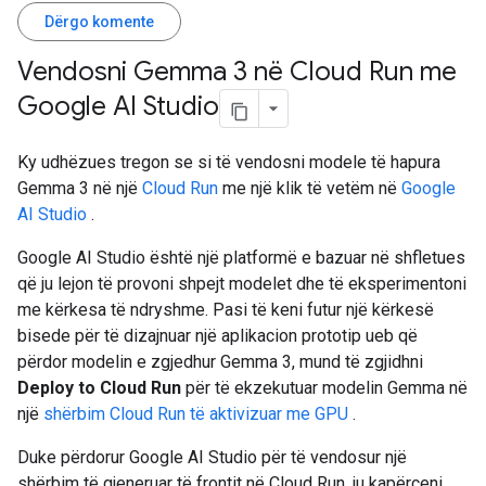
Dërgo komente
Vendosni Gemma 3 në Cloud Run me
Google AI Studio
Ky udhëzues tregon se si të vendosni modele të hapura
Gemma 3 në një
Cloud Run
me një klik të vetëm në
Google
AI Studio
.
Google AI Studio është një platformë e bazuar në shfletues
që ju lejon të provoni shpejt modelet dhe të eksperimentoni
me kërkesa të ndryshme. Pasi të keni futur një kërkesë
bisede për të dizajnuar një aplikacion prototip ueb që
përdor modelin e zgjedhur Gemma 3, mund të zgjidhni
Deploy to Cloud Run
për të ekzekutuar modelin Gemma në
një
shërbim Cloud Run të aktivizuar me GPU
.
Duke përdorur Google AI Studio për të vendosur një
shërbim të gjeneruar të frontit në Cloud Run, ju kapërceni