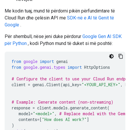
Me kodin tuaj, mund të përdorni pikën përfundimtare të
Cloud Run dhe çelësin API me
SDK-në e AI të Genit të
Google
.
Për shembull, nëse jeni duke përdorur
Google Gen AI SDK
për Python
, kodi Python mund të duket si më poshtë:
from
google
import
genai
from
google.genai.types
import
HttpOptions
# Configure the client to use your Cloud Run endpo
client
=
genai
.
Client
(
api_key
=
"<YOUR_API_KEY>"
,
ht
# Example: Generate content (non-streaming)
response
=
client
.
models
.
generate_content
(
model
=
"<model>"
,
# Replace model with the Gemma
contents
=
[
"How does AI work?"
]
)