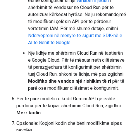
është konfiguruar si një
variabël mjedisi
i
shërbimit të vendosur në Cloud Run për të
autorizuar kërkesat hyrëse. Ne ju rekomandojmë
të modifikoni çelësin API për të përdorur
vërtetimin IAM. Për më shumë detaje, shihni
Ndërveproni në mënyrë të sigurt me SDK-në e
AI të Genit të Google
.
Një lidhje me shërbimin Cloud Run në tastierën
e Google Cloud. Për të mësuar rreth cilësimeve
të parazgjedhura të konfigurimit për shërbimin
tuaj Cloud Run, shkoni te lidhja, më pas zgjidhni
Modifiko dhe vendos një rishikim të ri
për të
parë ose modifikuar cilësimet e konfigurimit.
Për të parë modelin e kodit Gemini API që është
përdorur për të krijuar shërbimin Cloud Run, zgjidhni
Merr kodin
.
Opsionale: Kopjoni kodin dhe bëni modifikime sipas
nevojës.