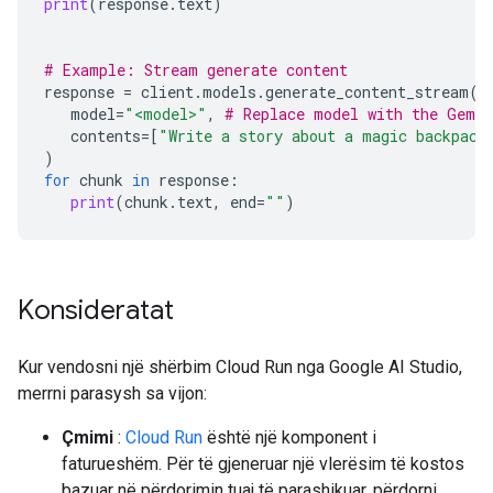
print
(
response
.
text
)
# Example: Stream generate content
response
=
client
.
models
.
generate_content_stream
(
model
=
"<model>"
,
# Replace model with the Gemma
contents
=
[
"Write a story about a magic backpack
)
for
chunk
in
response
:
print
(
chunk
.
text
,
end
=
""
)
Konsideratat
Kur vendosni një shërbim Cloud Run nga Google AI Studio,
merrni parasysh sa vijon:
Çmimi
:
Cloud Run
është një komponent i
faturueshëm. Për të gjeneruar një vlerësim të kostos
bazuar në përdorimin tuaj të parashikuar, përdorni