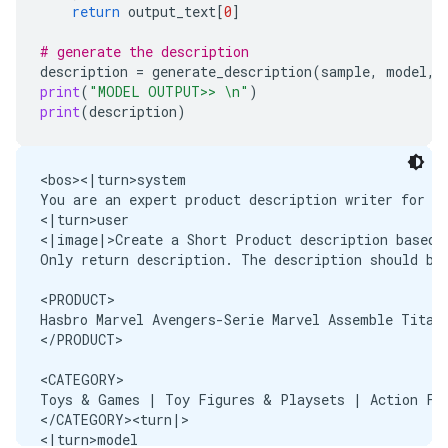
return
output_text
[
0
]
# generate the description
description
=
generate_description
(
sample
,
model
,
print
(
"MODEL OUTPUT>> 
\n
"
)
print
(
description
)
<bos><|turn>system

You are an expert product description writer for Am
<|turn>user

<|image|>Create a Short Product description based 
Only return description. The description should be 
<PRODUCT>

Hasbro Marvel Avengers-Serie Marvel Assemble Titan-
</PRODUCT>

<CATEGORY>

Toys & Games | Toy Figures & Playsets | Action Fig
</CATEGORY><turn|>

<|turn>model
