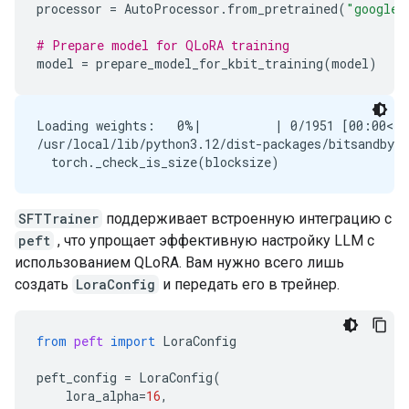
processor
=
AutoProcessor
.
from_pretrained
(
"google/
# Prepare model for QLoRA training
model
=
prepare_model_for_kbit_training
(
model
)
Loading weights:   0%|          | 0/1951 [00:00<?,
/usr/local/lib/python3.12/dist-packages/bitsandbyt
SFTTrainer
поддерживает встроенную интеграцию с
peft
, что упрощает эффективную настройку LLM с
использованием QLoRA. Вам нужно всего лишь
создать
LoraConfig
и передать его в трейнер.
from
peft
import
LoraConfig
peft_config
=
LoraConfig
(
lora_alpha
=
16
,