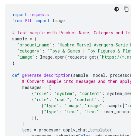
import
requests
from
PIL
import
Image
# Test sample with Product Name, Category and Imag
sample
=
{
"product_name"
:
"Hasbro Marvel Avengers-Serie Ma
"category"
:
"Toys & Games | Toy Figures & Plays
"image"
:
Image
.
open
(
requests
.
get
(
"https://m.med
}
def
generate_description
(
sample
,
model
,
processor
)
# Convert sample into messages and then apply 
messages
=
[
{
"role"
:
"system"
,
"content"
:
system_mess
{
"role"
:
"user"
,
"content"
:
[
{
"type"
:
"image"
,
"image"
:
sample
[
"ima
{
"type"
:
"text"
,
"text"
:
user_prompt
.
]},
]
text
=
processor
.
apply_chat_template
(
messages
,
tokenize
=
False
,
add_generation_p