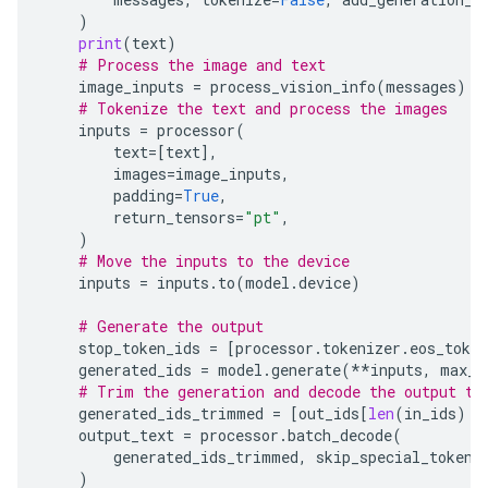
)
print
(
text
)
# Process the image and text
image_inputs
=
process_vision_info
(
messages
)
# Tokenize the text and process the images
inputs
=
processor
(
text
=
[
text
],
images
=
image_inputs
,
padding
=
True
,
return_tensors
=
"pt"
,
)
# Move the inputs to the device
inputs
=
inputs
.
to
(
model
.
device
)
# Generate the output
stop_token_ids
=
[
processor
.
tokenizer
.
eos_token
generated_ids
=
model
.
generate
(
**
inputs
,
max_n
# Trim the generation and decode the output to
generated_ids_trimmed
=
[
out_ids
[
len
(
in_ids
)
:
output_text
=
processor
.
batch_decode
(
generated_ids_trimmed
,
skip_special_tokens
)