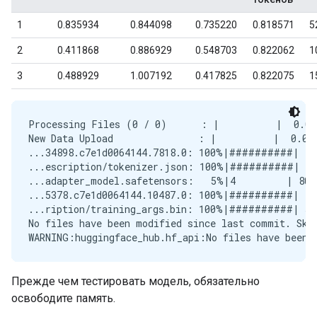
Processing Files (0 / 0)      : |          |  0.00B
New Data Upload               : |          |  0.00B
...34898.c7e1d0064144.7818.0: 100%|##########| 43.
...escription/tokenizer.json: 100%|##########| 32.
...adapter_model.safetensors:   5%|4         | 80.0
...5378.c7e1d0064144.10487.0: 100%|##########|  28
...ription/training_args.bin: 100%|##########| 5.7
No files have been modified since last commit. Skip
Прежде чем тестировать модель, обязательно
освободите память.