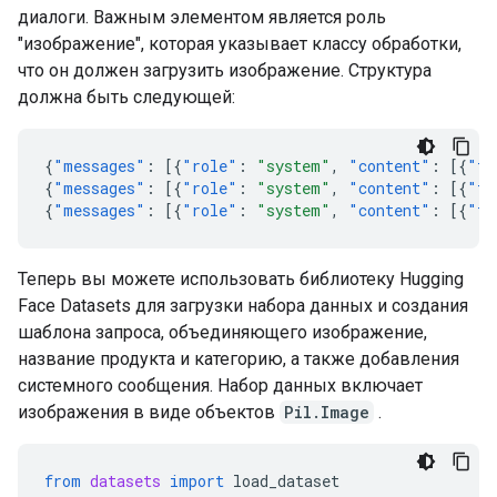
диалоги. Важным элементом является роль
"изображение", которая указывает классу обработки,
что он должен загрузить изображение. Структура
должна быть следующей:
{
"messages"
:
[{
"role"
:
"system"
,
"content"
:
[{
"ty
{
"messages"
:
[{
"role"
:
"system"
,
"content"
:
[{
"ty
{
"messages"
:
[{
"role"
:
"system"
,
"content"
:
[{
"ty
Теперь вы можете использовать библиотеку Hugging
Face Datasets для загрузки набора данных и создания
шаблона запроса, объединяющего изображение,
название продукта и категорию, а также добавления
системного сообщения. Набор данных включает
изображения в виде объектов
Pil.Image
.
from
datasets
import
load_dataset