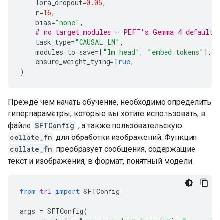
lora_dropout
=
0.05
,
r
=
16
,
bias
=
"none"
,
# no target_modules — PEFT's Gemma 4 defaults 
task_type
=
"CAUSAL_LM"
,
modules_to_save
=
[
"lm_head"
,
"embed_tokens"
],
#
ensure_weight_tying
=
True
,
)
Прежде чем начать обучение, необходимо определить
гиперпараметры, которые вы хотите использовать, в
файле
SFTConfig
, а также пользовательскую
collate_fn
для обработки изображений. Функция
collate_fn
преобразует сообщения, содержащие
текст и изображения, в формат, понятный модели.
from
trl
import
SFTConfig
args
=
SFTConfig
(