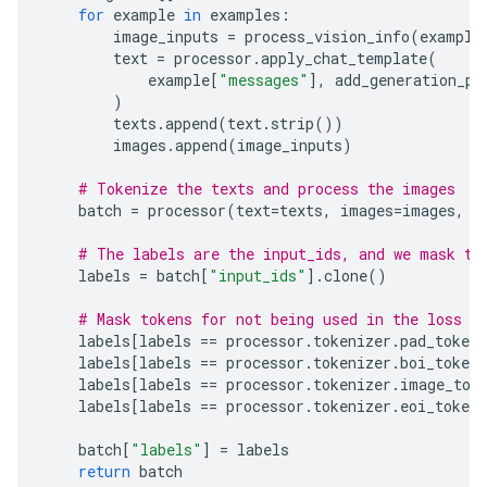
for
example
in
examples
:
image_inputs
=
process_vision_info
(
example
text
=
processor
.
apply_chat_template
(
example
[
"messages"
],
add_generation_pr
)
texts
.
append
(
text
.
strip
())
images
.
append
(
image_inputs
)
# Tokenize the texts and process the images
batch
=
processor
(
text
=
texts
,
images
=
images
,
r
# The labels are the input_ids, and we mask th
labels
=
batch
[
"input_ids"
]
.
clone
()
# Mask tokens for not being used in the loss c
labels
[
labels
==
processor
.
tokenizer
.
pad_token_
labels
[
labels
==
processor
.
tokenizer
.
boi_token_
labels
[
labels
==
processor
.
tokenizer
.
image_tok
labels
[
labels
==
processor
.
tokenizer
.
eoi_token_
batch
[
"labels"
]
=
labels
return
batch