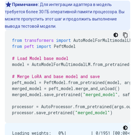
Примечание:
Для интеграции адаптера в модель
требуется более 30 ГБ оперативной памяти процессора. Вы
можете пропустить этот шаг и продолжить выполнение
вывода тестовой модели.
from
transformers
import
AutoModelForMultimodalLM
,
from
peft
import
PeftModel
# Load Model base model
model
=
AutoModelForMultimodalLM
.
from_pretrained
(
m
# Merge LoRA and base model and save
peft_model
=
PeftModel
.
from_pretrained
(
model
,
args
merged_model
=
peft_model
.
merge_and_unload
()
merged_model
.
save_pretrained
(
"merged_model"
,
safe_
processor
=
AutoProcessor
.
from_pretrained
(
args
.
out
processor
.
save_pretrained
(
"merged_model"
)
Loading weights:   0%|          | 0/1951 [00:00<?,