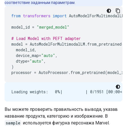
соответствие заданным параметрам.
from
transformers
import
AutoModelForMultimodalLM
,
model_id
=
"merged_model"
# Load Model with PEFT adapter
model
=
AutoModelForMultimodalLM
.
from_pretrained
(
model_id
,
device_map
=
"auto"
,
dtype
=
"auto"
,
)
processor
=
AutoProcessor
.
from_pretrained
(
model_id
Вы можете проверить правильность вывода, указав
название продукта, категорию и изображение. В
sample
используется фигурка персонажа Marvel.