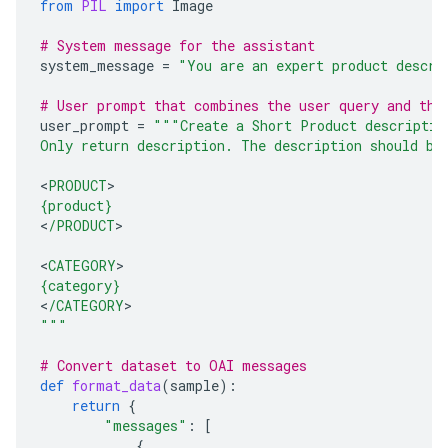
from
PIL
import
Image
# System message for the assistant
system_message
=
"You are an expert product descri
# User prompt that combines the user query and the
user_prompt
=
"""Create a Short Product descriptio
Only return description. The description should be
<
PRODUCT
{product}
<
/PRODUCT
>

<
CATEGORY
{category}
<
/CATEGORY
"""
# Convert dataset to OAI messages
def
format_data
(
sample
):
return
{
"messages"
:
[
{