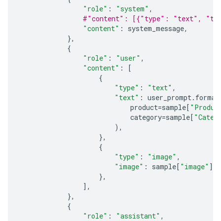
"role"
:
"system"
,
#"content": [{"type": "text", "te
"content"
:
system_message
,
},
{
"role"
:
"user"
,
"content"
:
[
{
"type"
:
"text"
,
"text"
:
user_prompt
.
format
product
=
sample
[
"Produc
category
=
sample
[
"Categ
),
},
{
"type"
:
"image"
,
"image"
:
sample
[
"image"
],
},
],
},
{
"role"
:
"assistant"
,