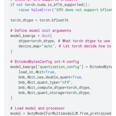
if
not
torch
.
cuda
.
is_bf16_supported
():
raise
ValueError
(
"GPU does not support bfloat1
torch_dtype
=
torch
.
bfloat16
# Define model init arguments
model_kwargs
=
dict
(
dtype
=
torch_dtype
,
# What torch dtype to use
device_map
=
"auto"
,
# Let torch decide how to l
)
# BitsAndBytesConfig int-4 config
model_kwargs
[
"quantization_config"
]
=
BitsAndBytes
load_in_4bit
=
True
,
bnb_4bit_use_double_quant
=
True
,
bnb_4bit_quant_type
=
"nf4"
,
bnb_4bit_compute_dtype
=
torch_dtype
,
bnb_4bit_quant_storage
=
torch_dtype
,
)
# Load model and processor
model
=
AutoModelForMultimodalLM
.
from_pretrained
(
m