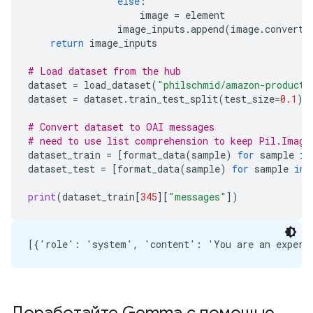
else
:
image
=
element
image_inputs
.
append
(
image
.
convert
(
return
image_inputs
# Load dataset from the hub
dataset
=
load_dataset
(
"philschmid/amazon-product-
dataset
=
dataset
.
train_test_split
(
test_size
=
0.1
)
# Convert dataset to OAI messages
# need to use list comprehension to keep Pil.Image
dataset_train
=
[
format_data
(
sample
)
for
sample
in
dataset_test
=
[
format_data
(
sample
)
for
sample
in
print
(
dataset_train
[
345
][
"messages"
])