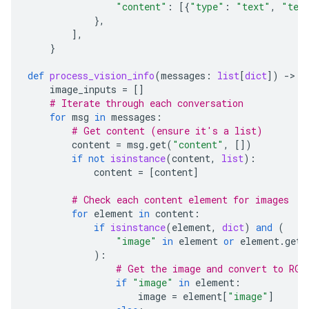
"content"
:
[{
"type"
:
"text"
,
"tex
},
],
}
def
process_vision_info
(
messages
:
list
[
dict
])
-
> 
l
image_inputs
=
[]
# Iterate through each conversation
for
msg
in
messages
:
# Get content (ensure it's a list)
content
=
msg
.
get
(
"content"
,
[])
if
not
isinstance
(
content
,
list
):
content
=
[
content
]
# Check each content element for images
for
element
in
content
:
if
isinstance
(
element
,
dict
)
and
(
"image"
in
element
or
element
.
get
(
):
# Get the image and convert to RGB
if
"image"
in
element
:
image
=
element
[
"image"
]