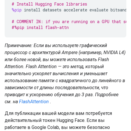
# Install Hugging Face libraries
%pip
install
datasets
accelerate
evaluate
bitsandb
# COMMENT IN: if you are running on a GPU that sup
#%pip install flash-attn
Примечание: Если вы используете графический
процессор с архитектурой Ampere (например, NVIDIA L4)
или более новой, вы можете использовать Flash
Attention. Flash Attention — это метод, который
значительно ускоряет вычисления и уменьшает
использование памяти с квадратичного до линейного в
зависимости от длины последовательности, что
приводит к ускорению обучения до 3 раз. Подробнее
см. на
FlashAttention
.
Для публикации вашей модели вам потребуется
действительный токен Hugging Face. Если вы
работаете в Google Colab, вы можете безопасно