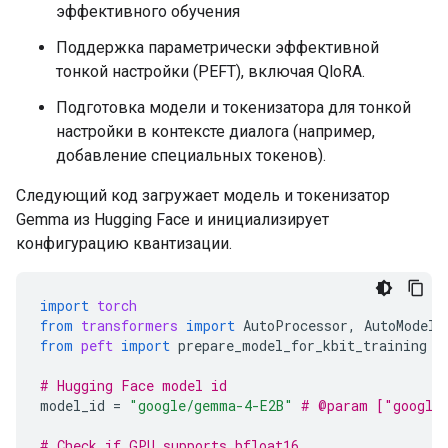
эффективного обучения
Поддержка параметрически эффективной
тонкой настройки (PEFT), включая QloRA.
Подготовка модели и токенизатора для тонкой
настройки в контексте диалога (например,
добавление специальных токенов).
Следующий код загружает модель и токенизатор
Gemma из Hugging Face и инициализирует
конфигурацию квантизации.
import
torch
from
transformers
import
AutoProcessor
,
AutoModelF
from
peft
import
prepare_model_for_kbit_training
# Hugging Face model id
model_id
=
"google/gemma-4-E2B"
# @param ["google
# Check if GPU supports bfloat16