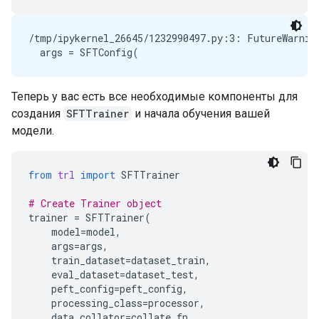
/tmp/ipykernel_26645/1232990497.py:3: FutureWarnin
Теперь у вас есть все необходимые компоненты для
создания
SFTTrainer
и начала обучения вашей
модели.
from
trl
import
SFTTrainer
# Create Trainer object
trainer
=
SFTTrainer
(
model
=
model
,
args
=
args
,
train_dataset
=
dataset_train
,
eval_dataset
=
dataset_test
,
peft_config
=
peft_config
,
processing_class
=
processor
,
data_collator
=
collate_fn
,