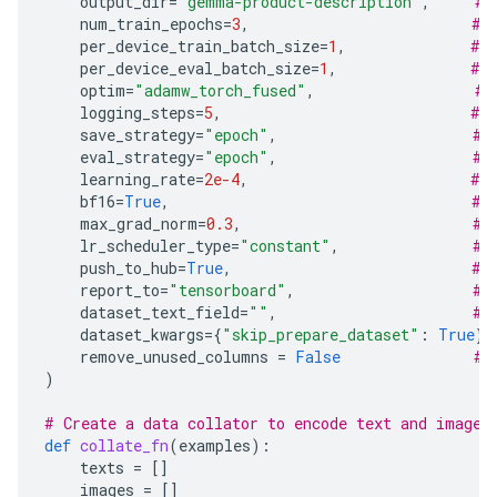
output_dir
=
"gemma-product-description"
,
# 
num_train_epochs
=
3
,
# 
per_device_train_batch_size
=
1
,
# 
per_device_eval_batch_size
=
1
,
# 
optim
=
"adamw_torch_fused"
,
# 
logging_steps
=
5
,
# 
save_strategy
=
"epoch"
,
# 
eval_strategy
=
"epoch"
,
# 
learning_rate
=
2e-4
,
# 
bf16
=
True
,
# 
max_grad_norm
=
0.3
,
# 
lr_scheduler_type
=
"constant"
,
# 
push_to_hub
=
True
,
# 
report_to
=
"tensorboard"
,
# 
dataset_text_field
=
""
,
# 
dataset_kwargs
=
{
"skip_prepare_dataset"
:
True
},
remove_unused_columns
=
False
# 
)
# Create a data collator to encode text and image 
def
collate_fn
(
examples
):
texts
=
[]
images
=
[]