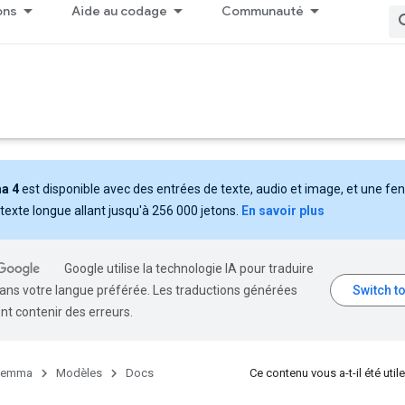
ons
Aide au codage
Communauté
a 4
est disponible avec des entrées de texte, audio et image, et une fe
texte longue allant jusqu'à 256 000 jetons.
En savoir plus
Google utilise la technologie IA pour traduire
ans votre langue préférée. Les traductions générées
nt contenir des erreurs.
emma
Modèles
Docs
Ce contenu vous a-t-il été utile