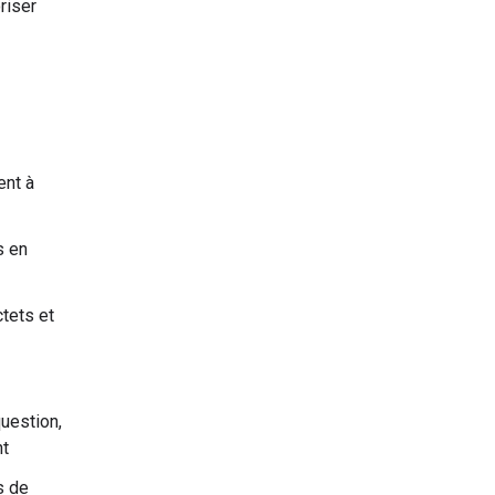
riser
ent à
s en
ctets et
uestion,
nt
s de