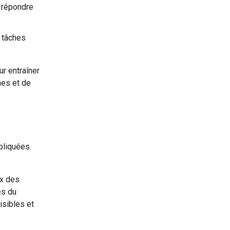
à répondre
 tâches
r entraîner
hes et de
ppliquées
ux des
es du
isibles et