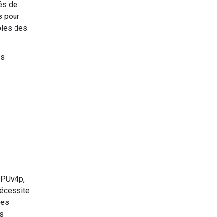
és de
s pour
bles des
es
PUv4p,
nécessite
les
rs