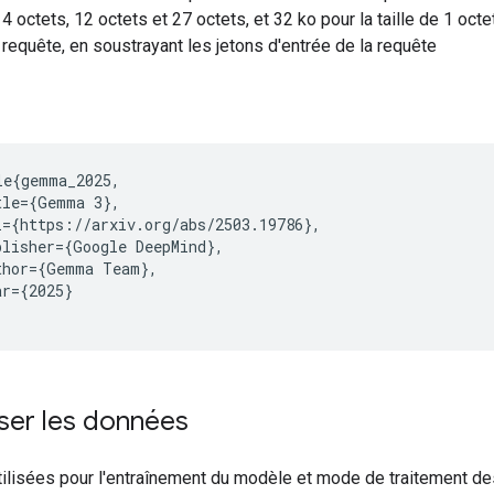
4 octets, 12 octets et 27 octets, et 32 ko pour la taille de 1 octe
requête, en soustrayant les jetons d'entrée de la requête
le{gemma_2025,

tle={Gemma 3},

l={https://arxiv.org/abs/2503.19786},

blisher={Google DeepMind},

thor={Gemma Team},

r={2025}

ser les données
ilisées pour l'entraînement du modèle et mode de traitement d