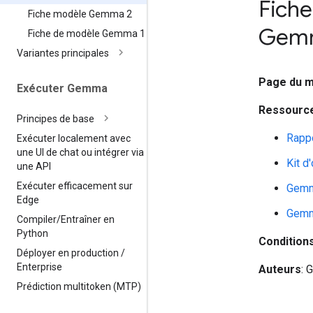
Fich
Fiche modèle Gemma 2
Gem
Fiche de modèle Gemma 1
Variantes principales
Page du 
Exécuter Gemma
Ressource
Principes de base
Rapp
Exécuter localement avec
une UI de chat ou intégrer via
Kit d
une API
Exécuter efficacement sur
Gemm
Edge
Gemm
Compiler
/
Entraîner en
Python
Conditions
Déployer en production
/
Enterprise
Auteurs
: 
Prédiction multitoken (MTP)