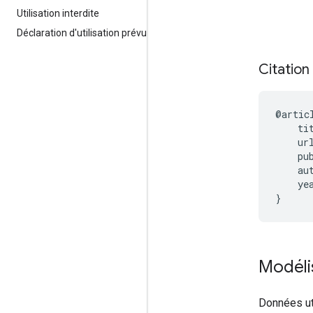
Utilisation interdite
Déclaration d'utilisation prévue
Citation
@artic
    ti
    ur
    pu
    au
    yea
Modéli
Données ut