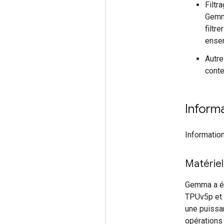
Filtr
Gemma
filtr
ensem
Autre
cont
Inform
Informatio
Matériel
Gemma a ét
TPUv5p et 
une puissa
opérations 