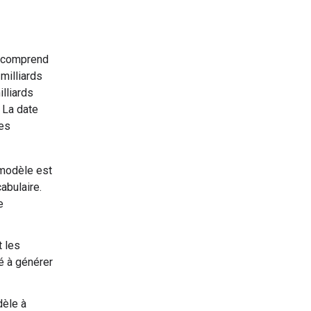
i comprend
milliards
illiards
. La date
les
 modèle est
abulaire.
e
t les
é à générer
dèle à