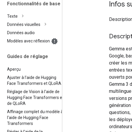
Infos s
Fonctionnalités de base
Texte
Description
Données visuelles
Données audio
Descript
Modèles avec réflexion
Gemma est 
Google, ba
Guides de réglage
créer les 
Aperçu
entrées tex
ouverts pou
Ajuster à l'aide de Hugging
Face Transformers et QLo
RA
Gemma 3 di
multilingue
Réglage de Vision à l'aide de
Hugging Face Transformers et
versions p
de QLo
RA
génération
Affinage complet du modèle à
questions, 
l'aide de Hugging Face
les déploy
Transformers
ordinateurs
Régler à l'aide de la