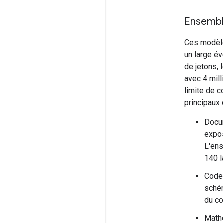
Ensembl
Ces modèle
un large év
de jetons, 
avec 4 mill
limite de 
principaux
Docum
expos
L'ens
140 l
Code:
schém
du co
Mathé