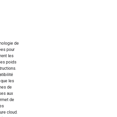
hnologie de
ées pour
rent les
des poids
ructions.
ibilité
 que les
hes de
ses aux
ermet de
des
ure cloud.