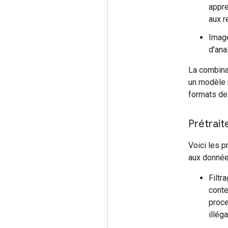
appre
aux 
Image
d'ana
La combina
un modèle 
formats de
Prétrai
Voici les 
aux donnée
Filtr
conte
proce
illéga