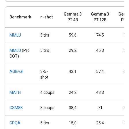
Gemma 3
Gemma 3
Gemm
Benchmark
n-shot
PT 4B
PT 12B
PT 
MMLU
5 tirs
59,6
74,5
78
MMLU
(Pro
5 tirs
29,2
45.3
52
COT)
AGIEval
3-5-
42.1
57,4
66
shot
MATH
4 coups
24.2
43,3
5
GSM8K
8 coups
38,4
71
82
GPQA
5 tirs
15,0
25,4
24