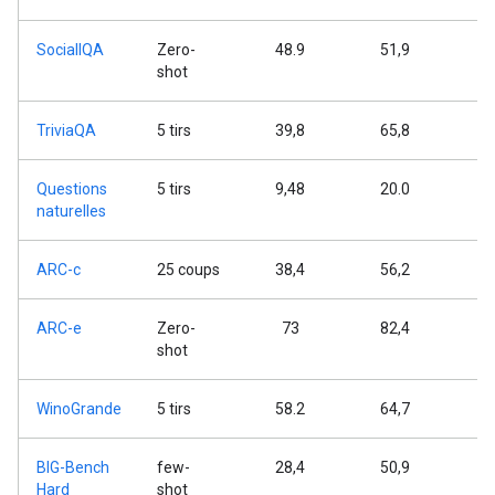
SocialIQA
Zero-
48.9
51,9
5
shot
TriviaQA
5 tirs
39,8
65,8
7
Questions
5 tirs
9,48
20.0
3
naturelles
ARC-c
25 coups
38,4
56,2
6
ARC-e
Zero-
73
82,4
8
shot
WinoGrande
5 tirs
58.2
64,7
7
BIG-Bench
few-
28,4
50,9
7
Hard
shot