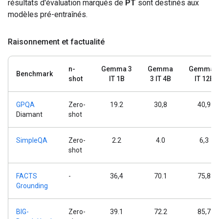
résultats d'évaluation marqués de
PT
sont destinés aux
modèles pré-entraînés.
Raisonnement et factualité
n-
Gemma 3
Gemma
Gemma 
Benchmark
shot
IT 1B
3 IT 4B
IT 12B
GPQA
Zero-
19.2
30,8
40,9
Diamant
shot
SimpleQA
Zero-
2.2
4.0
6,3
shot
FACTS
-
36,4
70.1
75,8
Grounding
BIG-
Zero-
39.1
72.2
85,7