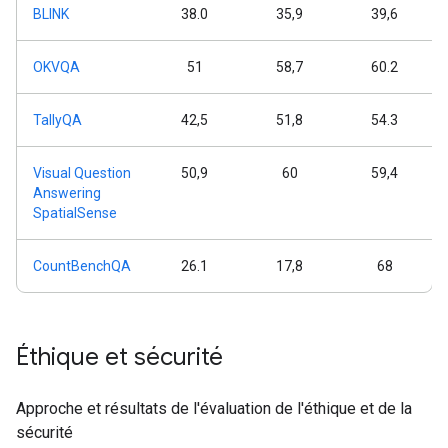
BLINK
38.0
35,9
39,6
OKVQA
51
58,7
60.2
TallyQA
42,5
51,8
54.3
Visual Question
50,9
60
59,4
Answering
SpatialSense
CountBenchQA
26.1
17,8
68
Éthique et sécurité
Approche et résultats de l'évaluation de l'éthique et de la
sécurité