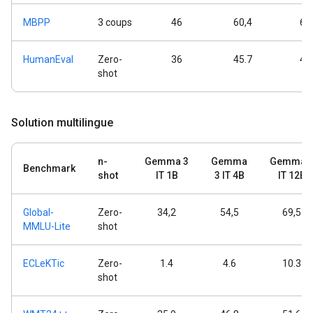
MBPP
3 coups
46
60,4
65
HumanEval
Zero-
36
45.7
48
shot
Solution multilingue
n-
Gemma 3
Gemma
Gemma 
Benchmark
shot
IT 1B
3 IT 4B
IT 12B
Global-
Zero-
34,2
54,5
69,5
MMLU-Lite
shot
ECLeKTic
Zero-
1.4
4.6
10.3
shot