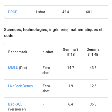
DROP
1 shot
42.4
60.1
7
Sciences
,
technologies
,
ingénierie
,
mathématiques et
code
Gemma 3
Gemma
Ge
Benchmark
n-shot
IT 1B
3 IT 4B
MMLU
(Pro)
Zero-
14.7
43,6
shot
LiveCodeBench
Zero-
1.9
12,6
shot
Bird-SQL
-
6.4
36,3
(version en