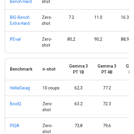
Bench Hard
shot
BIG-Bench
Zero-
7.2
11.0
16.3
Extra Hard
shot
IFEval
Zero-
80,2
90,2
88,9
shot
Gemma 3
Gemma 3
Gem
Benchmark
n-shot
PT 1B
PT 4B
PT
HellaSwag
10 coups
62,3
77.2
8
BoolQ
Zero-
63.2
72.3
7
shot
PIQA
Zero-
73,8
79,6
8
shot