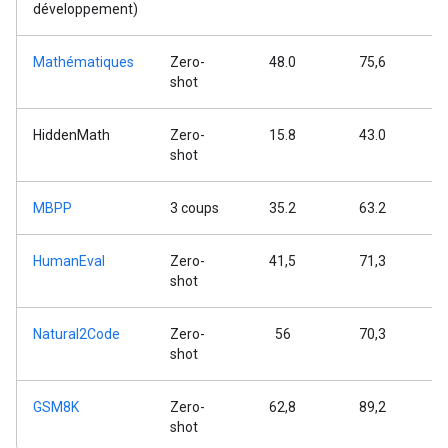
développement)
Mathématiques
Zero-
48.0
75,6
shot
HiddenMath
Zero-
15.8
43.0
shot
MBPP
3 coups
35.2
63.2
HumanEval
Zero-
41,5
71,3
shot
Natural2Code
Zero-
56
70,3
shot
GSM8K
Zero-
62,8
89,2
shot