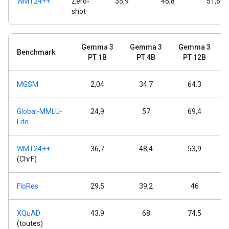
WMT24++
Zero-
35,9
46,8
51,6
shot
Gemma 3
Gemma 3
Gemma 3
Benchmark
PT 1B
PT 4B
PT 12B
MGSM
2,04
34.7
64.3
Global-MMLU-
24,9
57
69,4
Lite
WMT24++
36,7
48,4
53,9
(ChrF)
FloRes
29,5
39,2
46
XQuAD
43,9
68
74,5
(toutes)