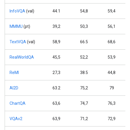
InfoVQA
(val)
44.1
54,8
59,4
MMMU
(pt)
39,2
50,3
56,1
TextVQA
(val)
58,9
66.5
68,6
RealWorldQA
45,5
52,2
53,9
ReMI
27,3
38.5
44,8
AI2D
63.2
75,2
79
ChartQA
63,6
74,7
76,3
VQAv2
63,9
71,2
72,9