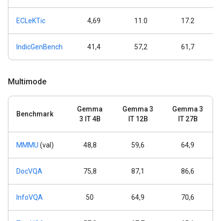
ECLeKTic
4,69
11.0
17.2
IndicGenBench
41,4
57,2
61,7
Multimode
Gemma
Gemma 3
Gemma 3
Benchmark
3 IT 4B
IT 12B
IT 27B
MMMU
(val)
48,8
59,6
64,9
DocVQA
75,8
87,1
86,6
InfoVQA
50
64,9
70,6