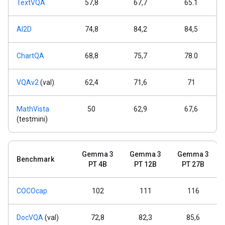
TextVQA
57,8
67,7
65.1
AI2D
74,8
84,2
84,5
ChartQA
68,8
75,7
78.0
VQAv2
(val)
62,4
71,6
71
MathVista
50
62,9
67,6
(testmini)
Gemma 3
Gemma 3
Gemma 3
Benchmark
PT 4B
PT 12B
PT 27B
COCOcap
102
111
116
DocVQA
(val)
72,8
82,3
85,6