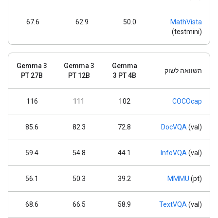
67.6
62.9
50.0
MathVista
(testmini)
Gemma 3
Gemma 3
Gemma
השוואה לשוק
PT 27B
PT 12B
3 PT 4B
116
111
102
COCOcap
85.6
82.3
72.8
DocVQA
(val)
59.4
54.8
44.1
InfoVQA
(val)
56.1
50.3
39.2
MMMU
(pt)
68.6
66.5
58.9
TextVQA
(val)