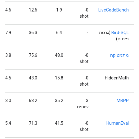
24.6
12.6
1.9
0-
LiveCodeBench
shot
Bird-SQL
(גרסת
-
6.4
36.3
47.9
פיתוח)
מתמטיקה
0-
48.0
75.6
83.8
shot
54.5
43.0
15.8
0-
HiddenMath
shot
73.0
63.2
35.2
3
MBPP
שוטים
85.4
71.3
41.5
0-
HumanEval
shot