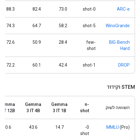
88.3
82.4
73.0
0-shot
ARC-e
74.3
64.7
58.2
5-shot
WinoGrande
72.6
50.9
28.4
few-
BIG-Bench
shot
Hard
72.2
60.1
42.4
1-shot
DROP
STEM וקידוד
Gemma
Gemma
Gemma
n-
השוואה לשוק
3 IT 12B
3 IT 4B
3 IT 1B
shot
60.6
43.6
14.7
0-
MMLU
(Pro)
shot