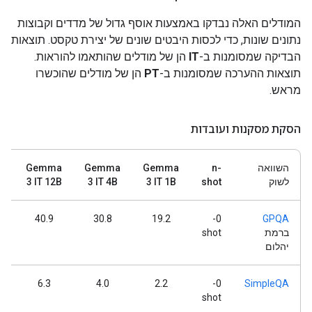
המודלים האלה נבדקו באמצעות אוסף גדול של מדדים וקבוצות
נתונים שונות, כדי לכסות היבטים שונים של יצירת טקסט. תוצאות
הבדיקה שמסומנות ב-
IT
הן של מודלים שהותאמו להוראות.
תוצאות ההערכה שמסומנות ב-
PT
הן של מודלים שהוכשרו
מראש.
הסקת מסקנות ועובדות
השוואה
n-
Gemma
Gemma
Gemma
a
לשוק
shot
3 IT 1B
3 IT 4B
3 IT 12B
B
40.9
30.8
19.2
0-
GPQA
ברמת
shot
יהלום
6.3
4.0
2.2
0-
SimpleQA
shot