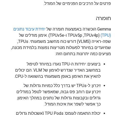
פרטים על הרכיבים הפנימיים של המודל.
חומרה
Gemma הוכשרה באמצעות חומרה של
יחידת עיבוד נתונים
(TPU)
(TPUv4p,‏ TPUv5p ו-TPUv5e). אימון מודלים של
שפה-ראייה (VLMS) דורש כוח מחשוב משמעותי. TPUs,
שמיועדים במיוחד לפעולות מטריצות נפוצות בלמידת מכונה,
מציעים כמה יתרונות בתחום הזה:
ביצועים: יחידות ה-TPU נועדו במיוחד לטיפול
במחשוב האדיר שנדרש לאימון של VLM. הם יכולים
להאיץ את האימון באופן משמעותי בהשוואה ל-CPU.
זיכרון: ל-TPUs יש בדרך כלל כמויות גדולות של
זיכרון עם רוחב פס גבוה, שמאפשר לטפל במודלים
גדולים ובקבוצות גדולות של נתונים במהלך האימון.
כך אפשר לשפר את איכות המודל.
יכולת התאמה לעומס: TPU Pods (אשכולות גדולים