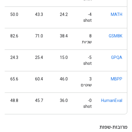
50.0
43.3
24.2
4-
MATH
shot
82.6
71.0
38.4
8
GSM8K
שניות
24.3
25.4
15.0
5-
GPQA
shot
65.6
60.4
46.0
3
MBPP
שוטים
48.8
45.7
36.0
0-
HumanEval
shot
מרובות-שפות