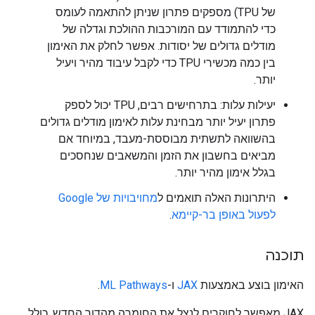
של TPU) מספקים פתרון שניתן להתאמה לעומס
כדי להתמודד עם המורכבות ההולכת וגדלה של
מודלים גדולים של יסודות. אפשר לחלק את האימון
בין כמה מכשירי TPU כדי לקבל עיבוד מהיר ויעיל
יותר.
יעילות עלות: בתרחישים רבים, TPU יכול לספק
פתרון יעיל יותר מבחינת עלות לאימון מודלים גדולים
בהשוואה לתשתית מבוססת-מעבד, במיוחד אם
מביאים בחשבון את הזמן והמשאבים שנחסכים
בגלל אימון מהיר יותר.
היתרונות האלה תואמים ל
מחויבויות של Google
לפעול באופן בר-קיימא
.
תוכנה
האימון בוצע באמצעות
JAX
ו-
ML Pathways
.
JAX מאפשר לחוקרים לנצל את החומרה מהדור החדש, כולל