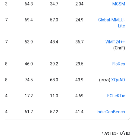
74.3
64.3
34.7
2.04
MGSM
75.7
69.4
57.0
24.9
Global-MMLU-
Lite
55.7
53.9
48.4
36.7
WMT24++
(ChrF)
48.8
46.0
39.2
29.5
FloRes
XQuAD
(הכול)
43.9
68.0
74.5
76.8
24.4
17.2
11.0
4.69
ECLeKTic
63.4
61.7
57.2
41.4
IndicGenBench
מולטי-מודאלי