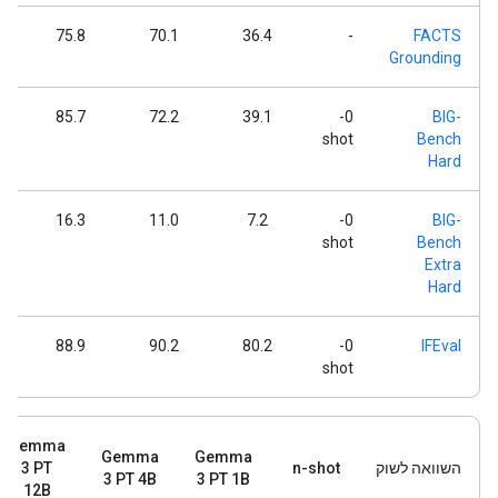
75.8
70.1
36.4
-
FACTS
Grounding
85.7
72.2
39.1
0-
BIG-
shot
Bench
Hard
16.3
11.0
7.2
0-
BIG-
shot
Bench
Extra
Hard
88.9
90.2
80.2
0-
IFEval
shot
Gemma
Gemma
Gemma
השוואה לשוק
n-shot
3 PT
3 PT 4B
3 PT 1B
12B