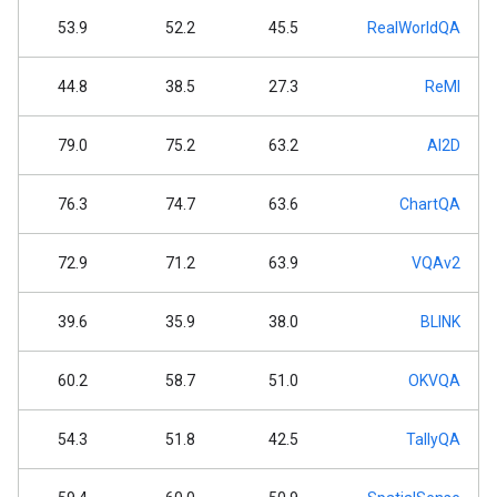
53.9
52.2
45.5
RealWorldQA
44.8
38.5
27.3
ReMI
79.0
75.2
63.2
AI2D
76.3
74.7
63.6
ChartQA
72.9
71.2
63.9
VQAv2
39.6
35.9
38.0
BLINK
60.2
58.7
51.0
OKVQA
54.3
51.8
42.5
TallyQA