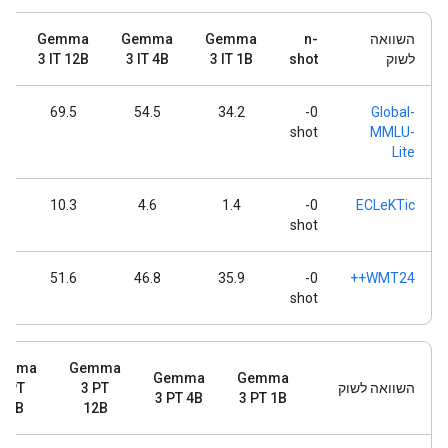
השוואה
n-
Gemma
Gemma
Gemma
a
לשוק
shot
3 IT 1B
3 IT 4B
3 IT 12B
B
69.5
54.5
34.2
0-
Global-
shot
MMLU-
Lite
10.3
4.6
1.4
0-
ECLeKTic
shot
51.6
46.8
35.9
0-
WMT24++
shot
emma
Gemma
Gemma
Gemma
השוואה לשוק
3 PT
3 PT
3 PT 4B
3 PT 1B
27B
12B