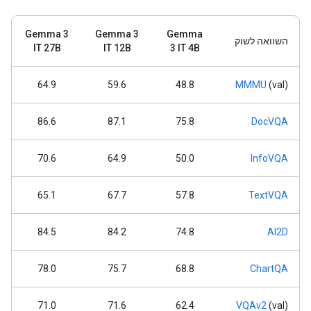
Gemma 3
Gemma 3
Gemma
השוואה לשוק
IT 27B
IT 12B
3 IT 4B
64.9
59.6
48.8
MMMU
(val)
86.6
87.1
75.8
DocVQA
70.6
64.9
50.0
InfoVQA
65.1
67.7
57.8
TextVQA
84.5
84.2
74.8
AI2D
78.0
75.7
68.8
ChartQA
71.0
71.6
62.4
VQAv2
(val)