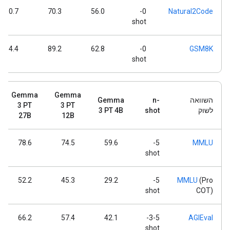
80.7
70.3
56.0
0-
Natural2Code
shot
94.4
89.2
62.8
0-
GSM8K
shot
Gemma
Gemma
השוואה
n-
Gemma
3 PT
3 PT
לשוק
shot
3 PT 4B
27B
12B
78.6
74.5
59.6
5-
MMLU
shot
52.2
45.3
29.2
5-
MMLU
(Pro
shot
COT)
66.2
57.4
42.1
3-5-
AGIEval
shot