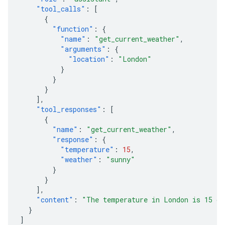
"tool_calls"
:
[
{
"function"
:
{
"name"
:
"get_current_weather"
,
"arguments"
:
{
"location"
:
"London"
}
}
}
],
"tool_responses"
:
[
{
"name"
:
"get_current_weather"
,
"response"
:
{
"temperature"
:
15
,
"weather"
:
"sunny"
}
}
],
"content"
:
"The temperature in London is 15 de
}
]