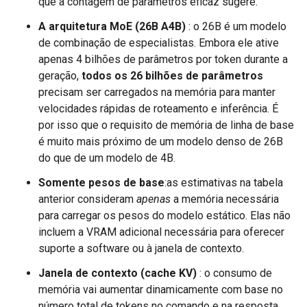
que a contagem de parâmetros eficaz sugere.
A arquitetura MoE (26B A4B)
: o 26B é um modelo
de combinação de especialistas. Embora ele ative
apenas 4 bilhões de parâmetros por token durante a
geração,
todos os 26 bilhões de parâmetros
precisam ser carregados na memória para manter
velocidades rápidas de roteamento e inferência. É
por isso que o requisito de memória de linha de base
é muito mais próximo de um modelo denso de 26B
do que de um modelo de 4B.
Somente pesos de base
:as estimativas na tabela
anterior consideram
apenas
a memória necessária
para carregar os pesos do modelo estático. Elas não
incluem a VRAM adicional necessária para oferecer
suporte a software ou à janela de contexto.
Janela de contexto (cache KV)
: o consumo de
memória vai aumentar dinamicamente com base no
número total de tokens no comando e na resposta