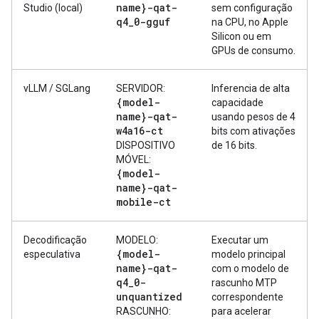
name}-qat-
Studio (local)
sem configuração
q4
_
0-gguf
na CPU, no Apple
Silicon ou em
GPUs de consumo.
vLLM / SGLang
SERVIDOR:
Inferencia de alta
{model-
capacidade
name}-qat-
usando pesos de 4
w4a16-ct
bits com ativações
DISPOSITIVO
de 16 bits.
MÓVEL:
{model-
name}-qat-
mobile-ct
Decodificação
MODELO:
Executar um
{model-
especulativa
modelo principal
name}-qat-
com o modelo de
q4
_
0-
rascunho MTP
unquantized
correspondente
RASCUNHO:
para acelerar