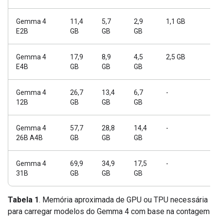
Gemma 4
11,4
5,7
2,9
1,1 GB
E2B
GB
GB
GB
Gemma 4
17,9
8,9
4,5
2,5 GB
E4B
GB
GB
GB
Gemma 4
26,7
13,4
6,7
-
12B
GB
GB
GB
Gemma 4
57,7
28,8
14,4
-
26B A4B
GB
GB
GB
Gemma 4
69,9
34,9
17,5
-
31B
GB
GB
GB
Tabela 1
. Memória aproximada de GPU ou TPU necessária
para carregar modelos do Gemma 4 com base na contagem