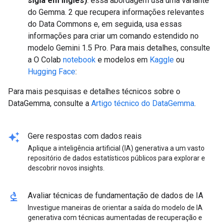
sigla em inglês)
: essa abordagem usa uma variante
do Gemma. 2 que recupera informações relevantes
do Data Commons e, em seguida, usa essas
informações para criar um comando estendido no
modelo Gemini 1.5 Pro. Para mais detalhes, consulte
a O Colab
notebook
e modelos em
Kaggle
ou
Hugging Face
:
Para mais pesquisas e detalhes técnicos sobre o
DataGemma, consulte a
Artigo técnico do DataGemma
.
auto_awesome
Gere respostas com dados reais
Aplique a inteligência artificial (IA) generativa a um vasto
repositório de dados estatísticos públicos para explorar e
descobrir novos insights.
biotech
Avaliar técnicas de fundamentação de dados de IA
Investigue maneiras de orientar a saída do modelo de IA
generativa com técnicas aumentadas de recuperação e