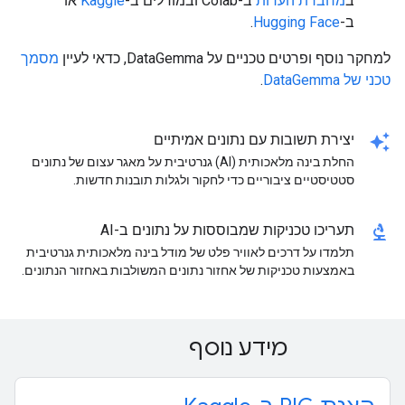
ב
מחברת הערות
ב-Colab ובמודלים ב-
Kaggle
או
ב-
Hugging Face
.
למחקר נוסף ופרטים טכניים על DataGemma, כדאי לעיין
מסמך
טכני של DataGemma
.
auto_awesome
יצירת תשובות עם נתונים אמיתיים
החלת בינה מלאכותית (AI) גנרטיבית על מאגר עצום של נתונים
סטטיסטיים ציבוריים כדי לחקור ולגלות תובנות חדשות.
biotech
תעריכו טכניקות שמבוססות על נתונים ב-AI
תלמדו על דרכים לאוויר פלט של מודל בינה מלאכותית גנרטיבית
באמצעות טכניקות של אחזור נתונים המשולבות באחזור הנתונים.
מידע נוסף