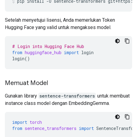
pip
install
-U
sentence-transformers
git+https:/
Setelah menyetujui lisensi, Anda memerlukan Token
Hugging Face yang valid untuk mengakses model.
# Login into Hugging Face Hub
from
huggingface_hub
import
login
login
()
Memuat Model
Gunakan library
sentence-transformers
untuk membuat
instance class model dengan EmbeddingGemma.
import
torch
from
sentence_transformers
import
SentenceTransfor