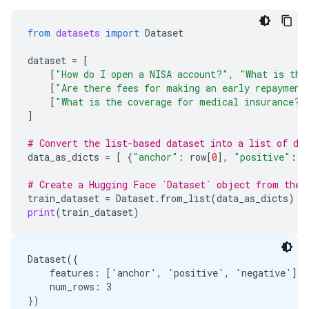
from
datasets
import
Dataset
dataset
=
[
[
"How do I open a NISA account?"
,
"What is the
[
"Are there fees for making an early repayment
[
"What is the coverage for medical insurance?"
]
# Convert the list-based dataset into a list of di
data_as_dicts
=
[
{
"anchor"
:
row
[
0
],
"positive"
:
r
# Create a Hugging Face `Dataset` object from the 
train_dataset
=
Dataset
.
from_list
(
data_as_dicts
)
print
(
train_dataset
)
Dataset({

    features: ['anchor', 'positive', 'negative'],

    num_rows: 3
