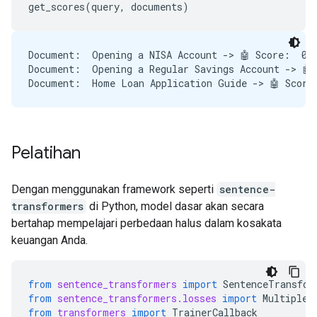
get_scores
(
query
,
documents
)
Document:  Opening a NISA Account -> 🤖 Score:  0.5
Document:  Opening a Regular Savings Account -> 🤖 
Pelatihan
Dengan menggunakan framework seperti
sentence-
transformers
di Python, model dasar akan secara
bertahap mempelajari perbedaan halus dalam kosakata
keuangan Anda.
from
sentence_transformers
import
SentenceTransfor
from
sentence_transformers.losses
import
MultipleN
from
transformers
import
TrainerCallback