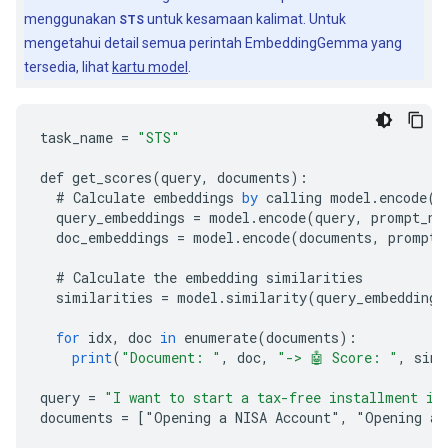
menggunakan
STS
untuk kesamaan kalimat. Untuk
mengetahui detail semua perintah EmbeddingGemma yang
tersedia, lihat
kartu model
.
task_name
=
"STS"
def
get_scores
(
query
,
documents
)
:
#
Calculate
embeddings
by
calling
model
.
encode
()
query_embeddings
=
model
.
encode
(
query
,
prompt_na
doc_embeddings
=
model
.
encode
(
documents
,
prompt_
#
Calculate
the
embedding
similarities
similarities
=
model
.
similarity
(
query_embeddings
for
idx
,
doc
in
enumerate
(
documents
)
:
print
(
"Document: "
,
doc
,
"-> 🤖 Score: "
,
simi
query
=
"I want to start a tax-free installment in
documents
=
[
"Opening a NISA Account", "Opening a 