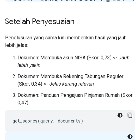
Document:  Opening a Regular Savings Account -> 🤖 
Document:  Home Loan Application Guide -> 🤖 Score:
Step 15 finished. Running evaluation:

Setelah Penyesuaian
Document:  Opening a NISA Account -> 🤖 Score:  0.7
Document:  Opening a Regular Savings Account -> 🤖 
Document:  Home Loan Application Guide -> 🤖 Score:
Penelusuran yang sama kini memberikan hasil yang jauh
Step 15 finished. Running evaluation:

lebih jelas:
Document:  Opening a NISA Account -> 🤖 Score:  0.7
Document:  Opening a Regular Savings Account -> 🤖 
Dokumen: Membuka akun NISA (Skor: 0,73) <-
Jauh
Document:  Home Loan Application Guide -> 🤖 Score:
lebih yakin
Dokumen: Membuka Rekening Tabungan Reguler
(Skor: 0,34) <-
Jelas kurang relevan
Dokumen: Panduan Pengajuan Pinjaman Rumah (Skor:
0,47)