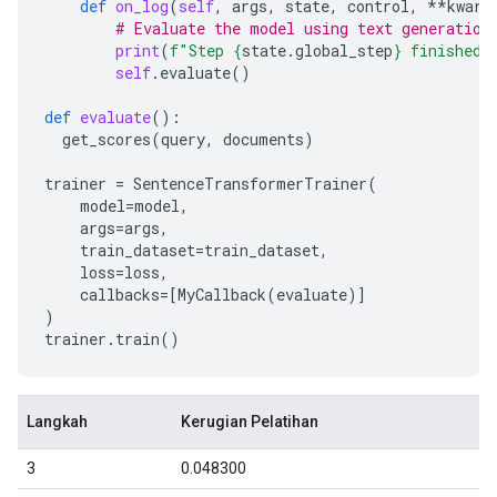
def
on_log
(
self
,
args
,
state
,
control
,
**
kwarg
# Evaluate the model using text generation
print
(
f
"Step 
{
state
.
global_step
}
 finished.
self
.
evaluate
()
def
evaluate
():
get_scores
(
query
,
documents
)
trainer
=
SentenceTransformerTrainer
(
model
=
model
,
args
=
args
,
train_dataset
=
train_dataset
,
loss
=
loss
,
callbacks
=
[
MyCallback
(
evaluate
)]
)
trainer
.
train
()