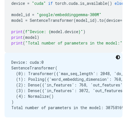
device
=
"cuda"
if
torch
.
cuda
.
is_available
()
else
model_id
=
"google/embeddinggemma-300M"
model
=
SentenceTransformer
(
model_id
)
.
to
(
device
=
de
print
(
f
"Device: 
{
model
.
device
}
"
)
print
(
model
)
print
(
"Total number of parameters in the model:"
,
Device: cuda:0

SentenceTransformer(

  (0): Transformer({'max_seq_length': 2048, 'do_lo
  (1): Pooling({'word_embedding_dimension': 768, '
  (2): Dense({'in_features': 768, 'out_features': 
  (3): Dense({'in_features': 3072, 'out_features':
  (4): Normalize()

)
