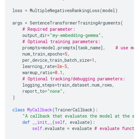
loss
=
MultipleNegativesRankingLoss
(
model
)
args
=
SentenceTransformerTrainingArguments
(
# Required parameter:
output_dir
=
"my-embedding-gemma"
,
# Optional training parameters:
prompts
=
model
.
prompts
[
task_name
],
# use mod
num_train_epochs
=
5
,
per_device_train_batch_size
=
1
,
learning_rate
=
2e-5
,
warmup_ratio
=
0.1
,
# Optional tracking/debugging parameters:
logging_steps
=
train_dataset
.
num_rows
,
report_to
=
"none"
,
)
class
MyCallback
(
TrainerCallback
):
"A callback that evaluates the model at the en
def
__init__
(
self
,
evaluate
):
self
.
evaluate
=
evaluate
# evaluate functi