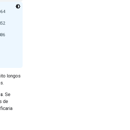
64

52

06

ito longos
s.
es
. Se
s de
ficaria