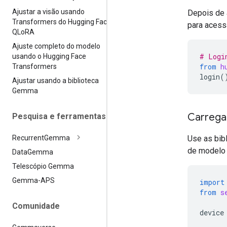
Ajustar a visão usando
Depois de a
Transformers do Hugging Face e
para acess
QLo
RA
Ajuste completo do modelo
# Logi
usando o Hugging Face
from
h
Transformers
login
(
Ajustar usando a biblioteca
Gemma
Carrega
Pesquisa e ferramentas
Use as bib
Recurrent
Gemma
de modelo
Data
Gemma
Telescópio Gemma
Gemma-APS
import
from
s
Comunidade
device