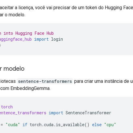
ceitar a licença, você vai precisar de um token do Hugging Face
ar o modelo.
n into Hugging Face Hub
uggingface_hub
import
login
)
r modelo
liotecas
sentence-transformers
para criar uma instância de 
 com EmbeddingGemma.
torch
entence_transformers
import
SentenceTransformer
=
"cuda"
if
torch
.
cuda
.
is_available
()
else
"cpu"