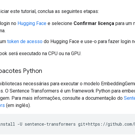
iciar este tutorial, conclua as seguintes etapas:
login no
Hugging Face
e selecione
Confirmar licença
para um 
a.
 um
token de acesso
do Hugging Face e use-o para fazer login n
ook será executado na CPU ou na GPU.
 pacotes Python
 bibliotecas necessárias para executar o modelo EmbeddingGem
. O Sentence Transformers é um framework Python para embe
agem. Para mais informações, consulte a documentação do
Sent
ers
(em inglês).
install
-U
sentence-transformers
git+https://github.com/