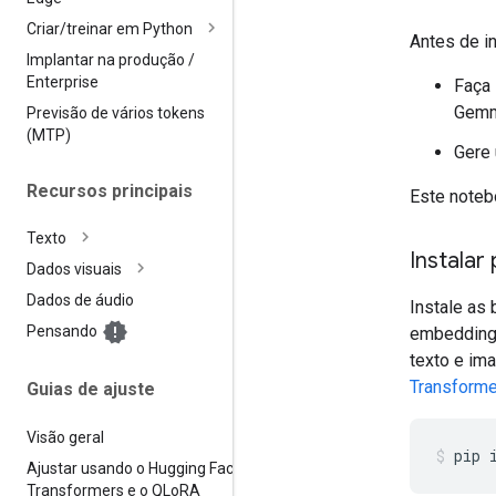
Criar
/
treinar em Python
Antes de in
Implantar na produção
/
Enterprise
Faça 
Gemm
Previsão de vários tokens
(MTP)
Gere
Recursos principais
Este noteb
Texto
Instalar
Dados visuais
Dados de áudio
Instale as
Pensando
embeddings
texto e im
Transform
Guias de ajuste
Visão geral
pip
Ajustar usando o Hugging Face
Transformers e o QLo
RA