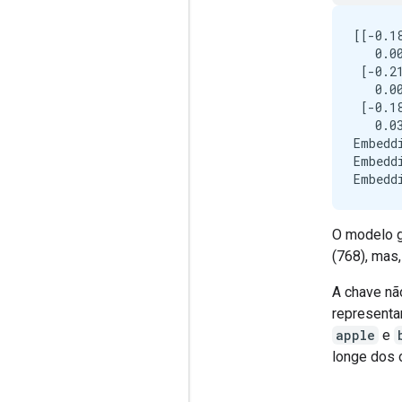
[[-0.1
   0.00
 [-0.2
   0.00
 [-0.1
   0.03
Embedd
Embedd
O modelo g
(768), mas
A chave nã
representa
apple
e
longe dos 