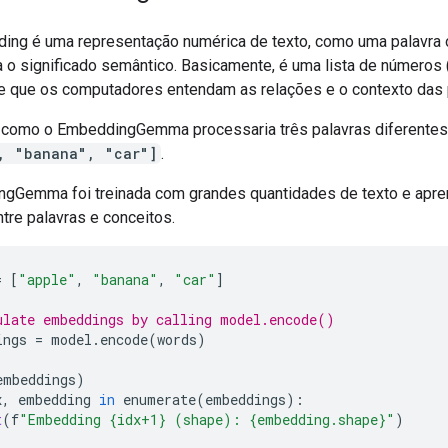
ng é uma representação numérica de texto, como uma palavra o
a o significado semântico. Basicamente, é uma lista de números 
e que os computadores entendam as relações e o contexto das 
como o EmbeddingGemma processaria três palavras diferentes
, "banana", "car"]
.
gGemma foi treinada com grandes quantidades de texto e apre
tre palavras e conceitos.
=
[
"apple"
,
"banana"
,
"car"
]
ulate embeddings by calling model.encode()
ings
=
model
.
encode
(
words
)
embeddings
)
x
,
embedding
in
enumerate
(
embeddings
):
t
(
f
"Embedding {idx+1} (shape): {embedding.shape}"
)