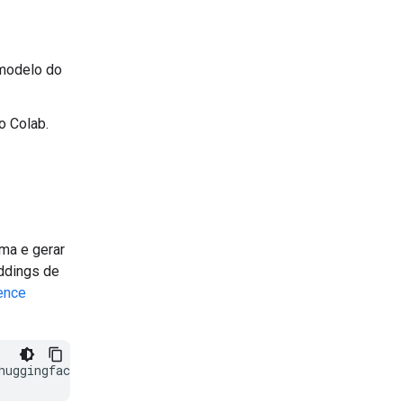
modelo do
o Colab.
ma e gerar
ddings de
ence
huggingface/transformers@v4.56.0-Embedding-Gemma-previe