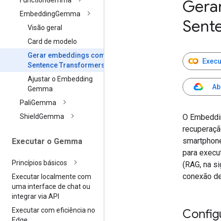
Function
Gemma
Gera
Embedding
Gemma
Sent
Visão geral
Card de modelo
Gerar embeddings com o
Execu
Sentence Transformers
Ajustar o Embedding
Ab
Gemma
Pali
Gemma
O Embeddin
Shield
Gemma
recuperaçã
smartphone
Executar o Gemma
para execu
Princípios básicos
(RAG, na s
conexão de
Executar localmente com
uma interface de chat ou
integrar via API
Executar com eficiência no
Config
Edge