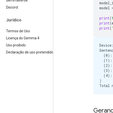
Gemmaverse
model_
Discord
model
print
(
Jurídico
print
(
print
(
Termos de Uso
Licença do Gemma 4
Device:
Uso proibido
Senten
Declaração de uso pretendido
  (0):
  (1):
  (2):
  (3):
  (4):
)

Geran