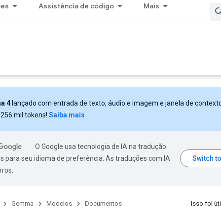
ões
Assistência de código
Mais
a 4
lançado com entrada de texto, áudio e imagem e janela de context
 256 mil tokens!
Saiba mais
O Google usa tecnologia de IA na tradução
s para seu idioma de preferência. As traduções com IA
rros.
Gemma
Modelos
Documentos
Isso foi úti