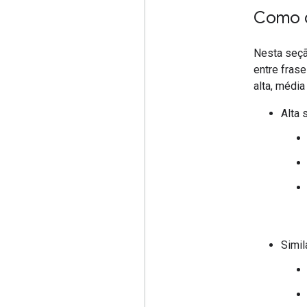
Como d
Nesta seçã
entre fras
alta, média
Alta 
Simil