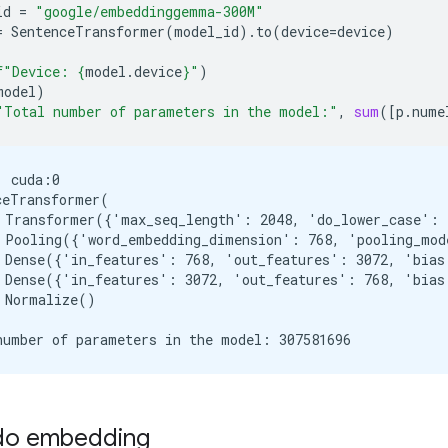
id
=
"google/embeddinggemma-300M"
=
SentenceTransformer
(
model_id
)
.
to
(
device
=
device
)
f
"Device: 
{
model
.
device
}
"
)
model
)
"Total number of parameters in the model:"
,
sum
([
p
.
nume
 cuda:0

ceTransformer(

 Transformer({'max_seq_length': 2048, 'do_lower_case': 
 Pooling({'word_embedding_dimension': 768, 'pooling_mod
 Dense({'in_features': 768, 'out_features': 3072, 'bias
 Dense({'in_features': 3072, 'out_features': 768, 'bias
 Normalize()

do embedding