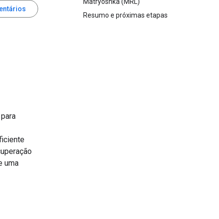
Matryoshka (MRL)
entários
Resumo e próximas etapas
 para
iciente
cuperação
de uma