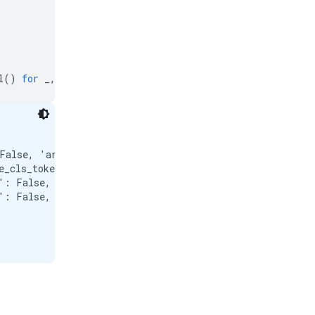
l
()
for
_
,
p
in
model
.
named_parameters
()]))
False, 'architecture': 'Gemma3TextModel'})

e_cls_token': False, 'pooling_mode_mean_tokens': True, 
': False, 'activation_function': 'torch.nn.modules.linea
': False, 'activation_function': 'torch.nn.modules.linea