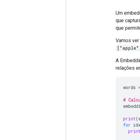
Um embeddi
que captur
que permit
Vamos ver 
["apple"
A Embeddin
relações en
words
# Calc
embedd
print
(
for
id
prin