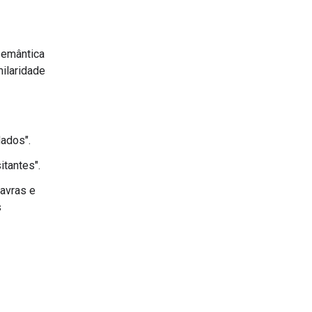
semântica
ilaridade
dados".
itantes".
avras e
s