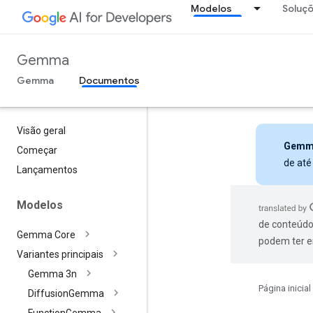
Modelos
Soluç
Gemma
Gemma
Documentos
Visão geral
Gemm
Começar
de até
Lançamentos
Modelos
de conteúdo
Gemma Core
podem ter e
Variantes principais
Gemma 3n
Página inicial
Diffusion
Gemma