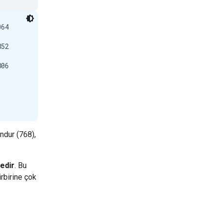
64

52

06

undur (768),
edir
. Bu
irbirine çok