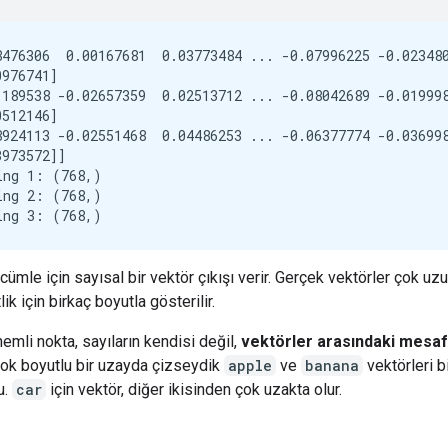
8476306  0.00167681  0.03773484 ... -0.07996225 -0.023480
976741]

1189538 -0.02657359  0.02513712 ... -0.08042689 -0.019998
512146]

8924113 -0.02551468  0.04486253 ... -0.06377774 -0.036998
973572]]

ing 1: (768,)

ing 2: (768,)

cümle için sayısal bir vektör çıkışı verir. Gerçek vektörler çok uz
ik için birkaç boyutla gösterilir.
emli nokta, sayıların kendisi değil,
vektörler arasındaki mesaf
çok boyutlu bir uzayda çizseydik
apple
ve
banana
vektörleri b
u.
car
için vektör, diğer ikisinden çok uzakta olur.