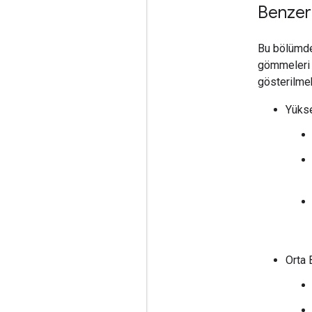
Benzerl
Bu bölümde,
gömmeleri k
gösterilmek
Yükse
Orta 