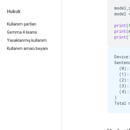
model_
Hukuk
model
Kullanım şartları
print
(
print
(
Gemma 4 lisansı
print
(
Yasaklanmış kullanım
Kullanım amacı beyanı
Device:
Senten
  (0):
  (1):
  (2):
  (3):
  (4):
)
