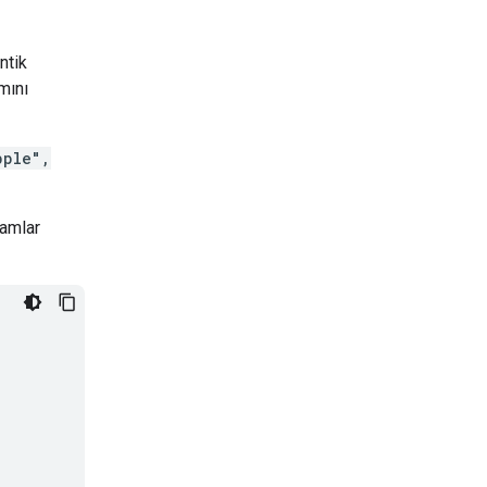
ntik
amını
pple",
ramlar