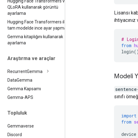
Hugging Face Transformers ve
QLo
RA kullanarak görüntü
Lisansı kab
ayarlama
ihtiyacınız 
Hugging Face Transformers ile
tam modelde ince ayar yapma
Gemma kitaplığını kullanarak
# Logi
ayarlama
from
h
login
(
Araştırma ve araçlar
Recurrent
Gemma
Modeli Y
Data
Gemma
sentence
Gemma Kapsamı
sınıfı örneğ
Gemma-APS
Topluluk
import
from
s
Gemmaverse
device
Discord