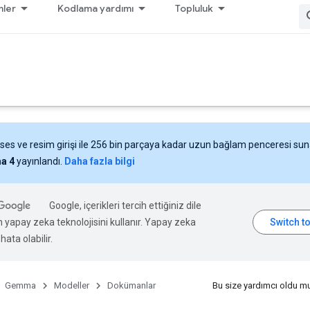
ler
Kodlama yardımı
Topluluk
 ses ve resim girişi ile 256 bin parçaya kadar uzun bağlam penceresi su
a 4
yayınlandı.
Daha fazla bilgi
Google, içerikleri tercih ettiğiniz dile
n yapay zeka teknolojisini kullanır. Yapay zeka
hata olabilir.
Gemma
Modeller
Dokümanlar
Bu size yardımcı oldu m