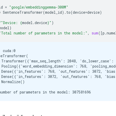
id
=
"google/embeddinggemma-300M"
=
SentenceTransformer
(
model_id
)
.
to
(
device
=
device
)
f
"Device: 
{
model
.
device
}
"
)
model
)
"Total number of parameters in the model:"
,
sum
([
p
.
nume
 cuda:0

ceTransformer(

 Transformer({'max_seq_length': 2048, 'do_lower_case': 
 Pooling({'word_embedding_dimension': 768, 'pooling_mod
 Dense({'in_features': 768, 'out_features': 3072, 'bias
 Dense({'in_features': 3072, 'out_features': 768, 'bias
 Normalize()
