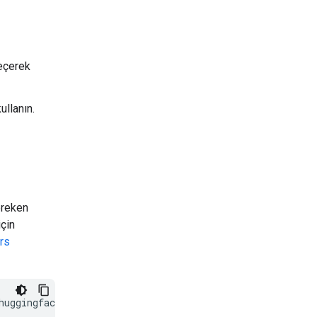
seçerek
ullanın.
ereken
için
rs
huggingface/transformers@v4.56.0-Embedding-Gemma-previe