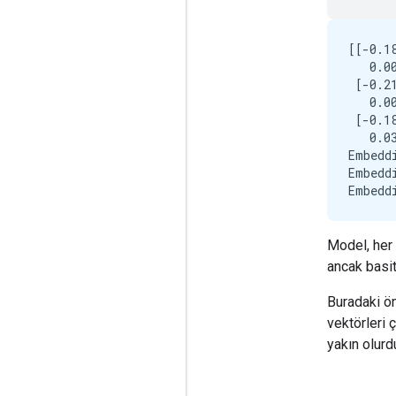
[[-0.1
   0.00
 [-0.2
   0.00
 [-0.1
   0.03
Embedd
Embedd
Model, her 
ancak basitl
Buradaki ön
vektörleri 
yakın olurd