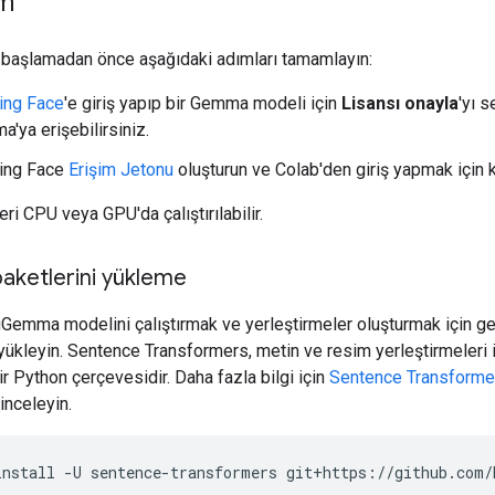
m
 başlamadan önce aşağıdaki adımları tamamlayın:
ing Face
'e giriş yapıp bir Gemma modeli için
Lisansı onayla
'yı 
'ya erişebilirsiniz.
ing Face
Erişim Jetonu
oluşturun ve Colab'den giriş yapmak için k
eri CPU veya GPU'da çalıştırılabilir.
aketlerini yükleme
emma modelini çalıştırmak ve yerleştirmeler oluşturmak için g
ı yükleyin. Sentence Transformers, metin ve resim yerleştirmeleri 
bir Python çerçevesidir. Daha fazla bilgi için
Sentence Transforme
inceleyin.
install
-U
sentence-transformers
git+https://github.com/