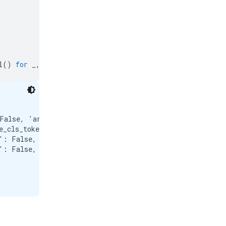
l
()
for
_
,
p
in
model
.
named_parameters
()]))
False, 'architecture': 'Gemma3TextModel'})

e_cls_token': False, 'pooling_mode_mean_tokens': True, 
': False, 'activation_function': 'torch.nn.modules.linea
': False, 'activation_function': 'torch.nn.modules.linea