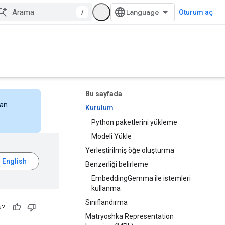
/
Oturum aç
Bu sayfada
nan
Kurulum
Python paketlerini yükleme
Modeli Yükle
Yerleştirilmiş öğe oluşturma
Benzerliği belirleme
EmbeddingGemma ile istemleri
kullanma
Sınıflandırma
u?
Matryoshka Representation