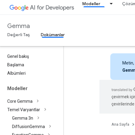
Modeller
Çözüm
Gemma
Değerli Taş
Dokümanlar
Genel bakış
Metin,
Başlama
Gemm
Albümleri
Modeller
çevirmek içi
Core Gemma
çevirilerinde 
Temel Varyantlar
Gemma 3n
Ana Sayfa
Diffusion
Gemma