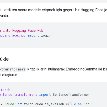
ul ettikten sonra modele erişmek için geçerli bir Hugging Face j
vardır.
n into Hugging Face Hub
uggingface_hub
import
login
)
ükle
-transformers
kitaplıklarını kullanarak EmbeddingGemma ile bi
i oluşturun.
torch
entence_transformers
import
SentenceTransformer
=
"cuda"
if
torch
.
cuda
.
is_available
()
else
"cpu"