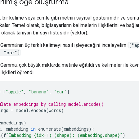
irilmiş öğe oluşturma
, bir kelime veya cümle gibi metnin sayısal gösterimidir ve sema
alar. Temel olarak, bilgisayarların kelimelerin ilişkilerini ve bağl
olanak tanıyan bir sayı listesidir (vektör).
emma'nın üç farklı kelimeyi nasıl işleyeceğini inceleyelim
["a
, "car"]
.
emma, çok büyük miktarda metinle eğitildi ve kelimeler ile kav
lişkileri öğrendi.
=
[
"apple"
,
"banana"
,
"car"
]
ulate embeddings by calling model.encode()
ings
=
model
.
encode
(
words
)
embeddings
)
x
,
embedding
in
enumerate
(
embeddings
):
t
(
f
"Embedding {idx+1} (shape): {embedding.shape}"
)