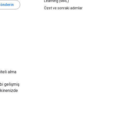
Learning (MRL)
gönderin
Özet ve sonraki adımlar
teli alma
bi gelişmiş
akinenizde