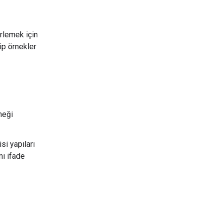
rlemek için
ip örnekler
meği
si yapıları
mı ifade