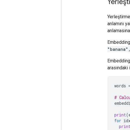
Yerleşt
Yerleştirme
anlamını yak
anlamasına 
EmbeddingG
"banana"
EmbeddingG
arasındaki i
words
# Calc
embedd
print
(
for
id
prin