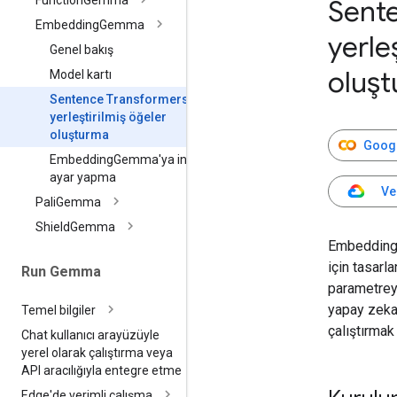
Function
Gemma
Sente
Embedding
Gemma
yerle
Genel bakış
oluş
Model kartı
Sentence Transformers ile
yerleştirilmiş öğeler
oluşturma
Googl
Embedding
Gemma'ya ince
ayar yapma
Ve
Pali
Gemma
Shield
Gemma
EmbeddingGe
için tasarl
Run Gemma
parametrey
yapay zeka 
Temel bilgiler
çalıştırmak 
Chat kullanıcı arayüzüyle
yerel olarak çalıştırma veya
API aracılığıyla entegre etme
Edge'de verimli çalışma