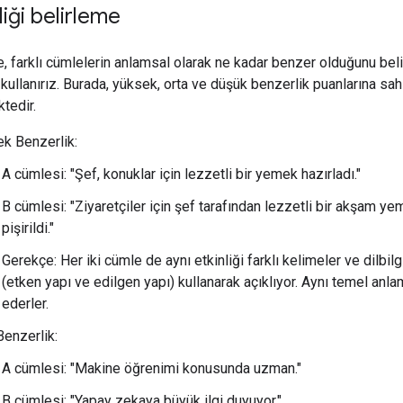
iği belirleme
 farklı cümlelerin anlamsal olarak ne kadar benzer olduğunu beli
ullanırız. Burada, yüksek, orta ve düşük benzerlik puanlarına sah
tedir.
k Benzerlik:
A cümlesi: "Şef, konuklar için lezzetli bir yemek hazırladı."
B cümlesi: "Ziyaretçiler için şef tarafından lezzetli bir akşam ye
pişirildi."
Gerekçe: Her iki cümle de aynı etkinliği farklı kelimeler ve dilbilgi
(etken yapı ve edilgen yapı) kullanarak açıklıyor. Aynı temel anla
ederler.
Benzerlik:
A cümlesi: "Makine öğrenimi konusunda uzman."
B cümlesi: "Yapay zekaya büyük ilgi duyuyor."