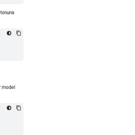
etonuna
r model