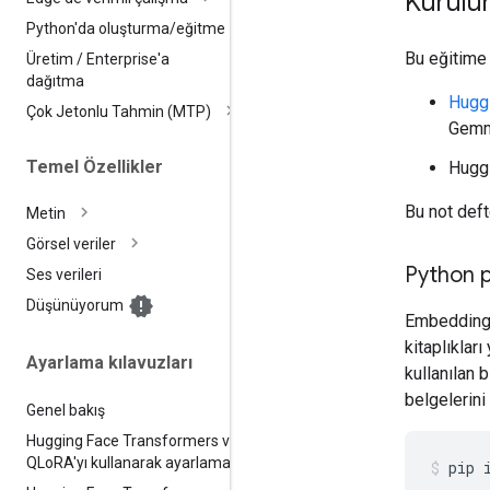
Kurulu
Python'da oluşturma
/
eğitme
Bu eğitime
Üretim
/
Enterprise'a
dağıtma
Hugg
Çok Jetonlu Tahmin (MTP)
Gemma
Temel Özellikler
Hugg
Bu not deft
Metin
Görsel veriler
Python p
Ses verileri
Düşünüyorum
EmbeddingG
kitaplıklar
Ayarlama kılavuzları
kullanılan 
belgelerini 
Genel bakış
Hugging Face Transformers ve
QLo
RA'yı kullanarak ayarlama
pip