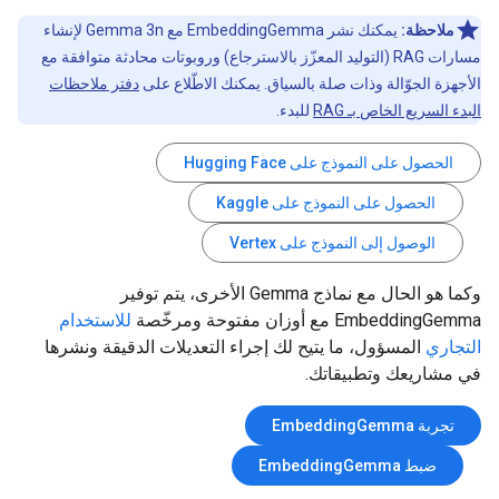
ملاحظة:
يمكنك نشر EmbeddingGemma مع Gemma 3n لإنشاء
مسارات RAG (التوليد المعزّز بالاسترجاع) وروبوتات محادثة متوافقة مع
الأجهزة الجوّالة وذات صلة بالسياق. يمكنك الاطّلاع على
دفتر ملاحظات
البدء السريع الخاص بـ RAG
للبدء.
الحصول على النموذج على Hugging Face
الحصول على النموذج على Kaggle
الوصول إلى النموذج على Vertex
وكما هو الحال مع نماذج Gemma الأخرى، يتم توفير
EmbeddingGemma مع أوزان مفتوحة ومرخّصة
للاستخدام
التجاري
المسؤول، ما يتيح لك إجراء التعديلات الدقيقة ونشرها
في مشاريعك وتطبيقاتك.
تجربة EmbeddingGemma
ضبط EmbeddingGemma