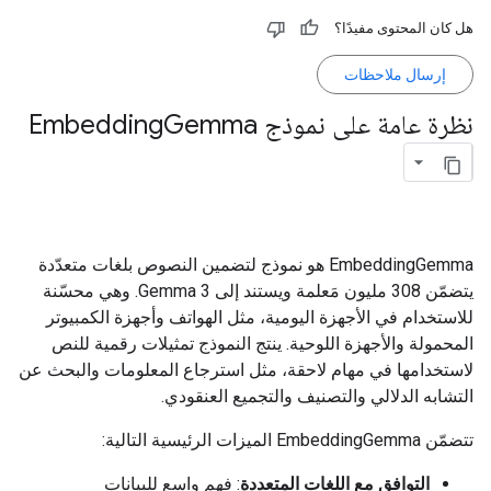
هل كان المحتوى مفيدًا؟
إرسال ملاحظات
نظرة عامة على نموذج Embedding
Gemma
‫EmbeddingGemma هو نموذج لتضمين النصوص بلغات متعدّدة
يتضمّن 308 مليون مَعلمة ويستند إلى Gemma 3. وهي محسّنة
للاستخدام في الأجهزة اليومية، مثل الهواتف وأجهزة الكمبيوتر
المحمولة والأجهزة اللوحية. ينتج النموذج تمثيلات رقمية للنص
لاستخدامها في مهام لاحقة، مثل استرجاع المعلومات والبحث عن
التشابه الدلالي والتصنيف والتجميع العنقودي.
تتضمّن EmbeddingGemma الميزات الرئيسية التالية:
التوافق مع اللغات المتعددة
: فهم واسع للبيانات