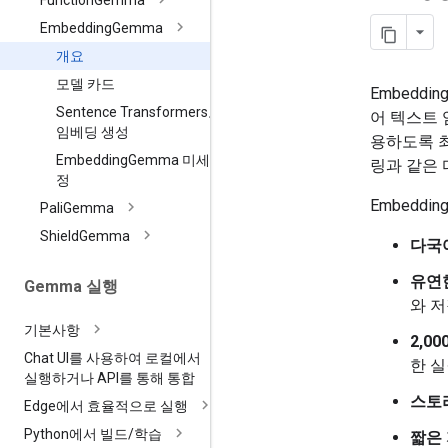
Function
Gemma
Embedding
Gemma
개요
모델 카드
Embedd
Sentence Transformers로
어 텍스트 
임베딩 생성
용하도록 최
Embedding
Gemma 미세 조
링과 같은
정
Embedd
Pali
Gemma
Shield
Gemma
다국
유연
Gemma 실행
와 저
기본사항
2,0
Chat UI를 사용하여 로컬에서
한 
실행하거나 API를 통해 통합
스토
Edge에서 효율적으로 실행
Python에서 빌드
/
학습
짧은