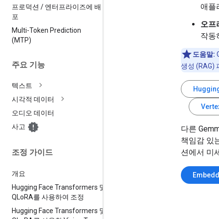
애플
프로덕션
/
엔터프라이즈에 배
포
오프
Multi-Token Prediction
작동
(MTP)
도움말:
주요 기능
생성 (RAG
텍스트
Huggi
시각적 데이터
Ver
오디오 데이터
사고
다른 Gem
책임감 있
션에서 미세
조정 가이드
개요
Embed
Hugging Face Transformers 및
QLo
RA를 사용하여 조정
Hugging Face Transformers 및