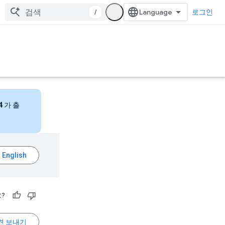
/
로그인
4
가 출
?
견 보내기