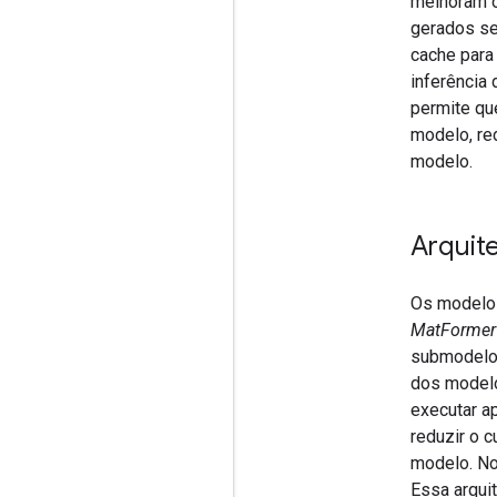
melhoram 
gerados se
cache para
inferência
permite qu
modelo, re
modelo.
Arquit
Os modelos
MatFormer
submodelos
dos modelo
executar a
reduzir o 
modelo. No
Essa arqui