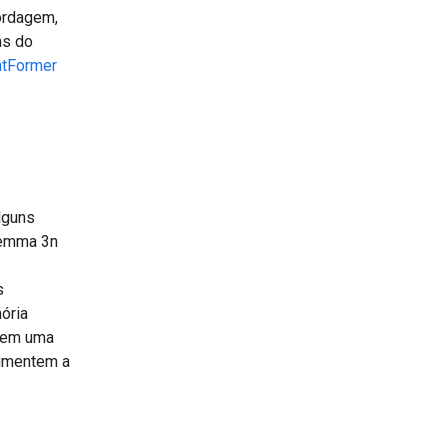
ordagem,
as do
tFormer
lguns
Gemma 3n
s
ória
o em uma
aumentem a