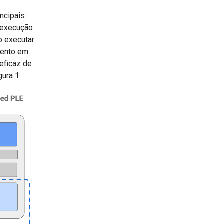
ncipais:
a execução
o executar
mento em
eficaz de
ura 1.