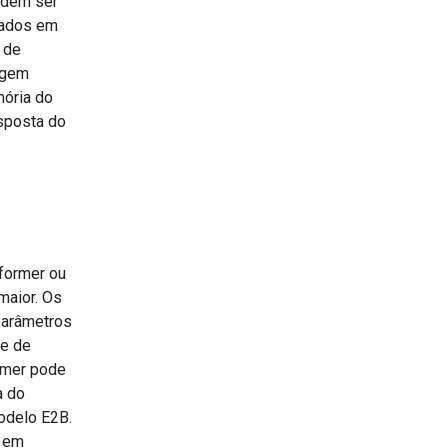
odem ser
nados em
 de
agem
ória do
sposta do
former ou
aior. Os
parâmetros
de de
rmer pode
a do
odelo E2B.
s em