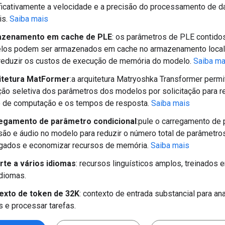
ficativamente a velocidade e a precisão do processamento de 
is.
Saiba mais
zenamento em cache de PLE
: os parâmetros de PLE contid
los podem ser armazenados em cache no armazenamento local
reduzir os custos de execução de memória do modelo.
Saiba ma
itetura MatFormer
:a arquitetura Matryoshka Transformer permi
ção seletiva dos parâmetros dos modelos por solicitação para r
o de computação e os tempos de resposta.
Saiba mais
egamento de parâmetro condicional
:pule o carregamento de
são e áudio no modelo para reduzir o número total de parâmetro
egados e economizar recursos de memória.
Saiba mais
rte a vários idiomas
: recursos linguísticos amplos, treinados
diomas.
exto de token de 32K
: contexto de entrada substancial para ana
 e processar tarefas.