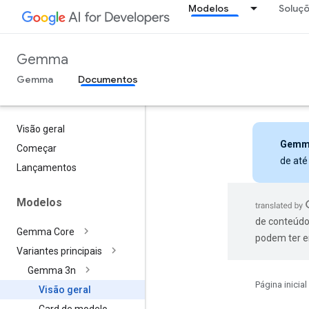
Modelos
Soluç
Gemma
Gemma
Documentos
Visão geral
Gemm
Começar
de até
Lançamentos
Modelos
de conteúdo
Gemma Core
podem ter e
Variantes principais
Gemma 3n
Página inicial
Visão geral