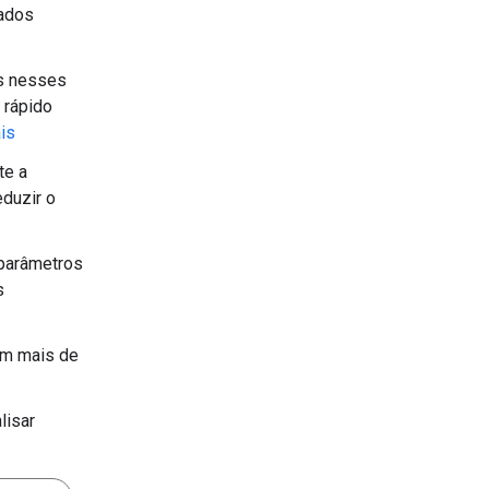
dados
os nesses
 rápido
is
te a
eduzir o
 parâmetros
s
 em mais de
lisar