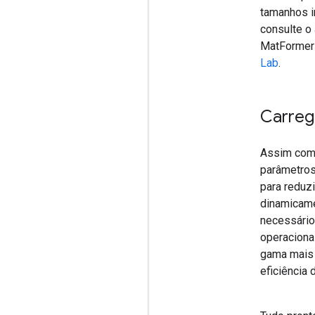
tamanhos i
consulte o
MatFormer 
Lab
.
Carreg
Assim como
parâmetros
para reduz
dinamicame
necessário
operaciona
gama mais 
eficiência