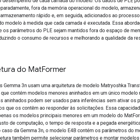
o desempenho de cada camada do modelo. Os dados de PLE p
paradamente, fora da memória operacional do modelo, armaze
 armazenamento rápido e, em seguida, adicionados ao processo
 do modelo à medida que cada camada é executada. Essa abord
e os parâmetros do PLE sejam mantidos fora do espaço de mem
duzindo o consumo de recursos e melhorando a qualidade da re
etura do Mat
Former
 Gemma 3n usam uma arquitetura de modelo Matryoshka Trans
que contém modelos menores aninhados em um único modelo m
 aninhados podem ser usados para inferências sem ativar os 
s que os contêm ao responder às solicitações. Essa capacida
penas os modelos principais menores em um modelo do MatFo
custo de computação, o tempo de resposta e a pegada energétic
 caso da Gemma 3n, o modelo E4B contém os parâmetros do m
tetura também permite selecionar parâmetros e montar modelo