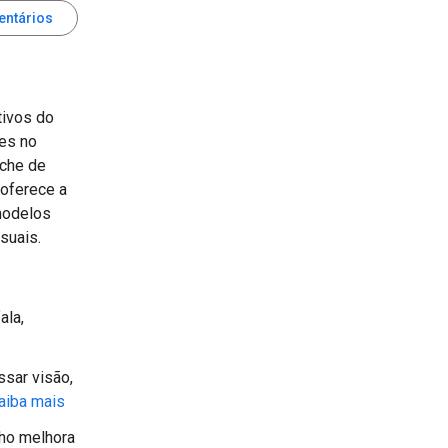
entários
tivos do
ões no
ache de
oferece a
modelos
suais.
ala,
ssar visão,
aiba mais
ho melhora