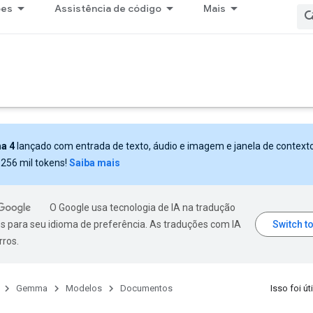
ões
Assistência de código
Mais
a 4
lançado com entrada de texto, áudio e imagem e janela de context
 256 mil tokens!
Saiba mais
O Google usa tecnologia de IA na tradução
s para seu idioma de preferência. As traduções com IA
rros.
Gemma
Modelos
Documentos
Isso foi úti