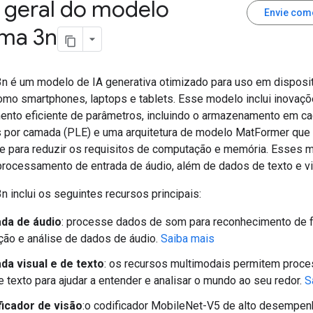
 geral do modelo
Envie com
ma 3n
 é um modelo de IA generativa otimizado para uso em disposi
 como smartphones, laptops e tablets. Esse modelo inclui inovaç
nto eficiente de parâmetros, incluindo o armazenamento em c
 por camada (PLE) e uma arquitetura de modelo MatFormer que 
ade para reduzir os requisitos de computação e memória. Esses 
rocessamento de entrada de áudio, além de dados de texto e vi
 inclui os seguintes recursos principais:
ada de áudio
: processe dados de som para reconhecimento de f
ção e análise de dados de áudio.
Saiba mais
da visual e de texto
: os recursos multimodais permitem proce
 texto para ajudar a entender e analisar o mundo ao seu redor.
S
ficador de visão
:o codificador MobileNet-V5 de alto desempen