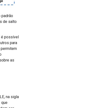
 padrão
s de salto
 é possível
utros para
s permitem
o
 sobre as
E, na sigla
s que