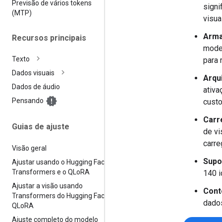
Previsão de vários tokens
signi
(MTP)
visua
Arma
Recursos principais
mode
Texto
para 
Dados visuais
Arqu
Dados de áudio
ativa
Pensando
cust
Carr
Guias de ajuste
de vi
carr
Visão geral
Supo
Ajustar usando o Hugging Face
Transformers e o QLo
RA
140 i
Ajustar a visão usando
Cont
Transformers do Hugging Face e
dados
QLo
RA
Ajuste completo do modelo