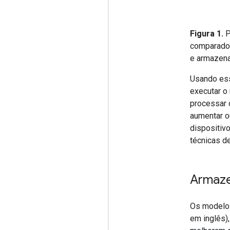
Figura 1.
P
comparado 
e armazen
Usando ess
executar o
processar 
aumentar o
dispositiv
técnicas d
Armaze
Os modelos
em inglês)