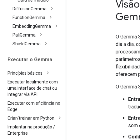
Card de modelo
Visão
Diffusion
Gemma
Gem
Function
Gemma
Embedding
Gemma
Pali
Gemma
O Gemma 3n
dia a dia,
Shield
Gemma
processame
parâmetros
Executar o Gemma
flexibilid
Princípios básicos
oferecem p
Executar localmente com
O Gemma 3n
uma interface de chat ou
integrar via API
Entr
Executar com eficiência no
tradu
Edge
Entra
Criar
/
treinar em Python
som e
Implantar na produção
/
Enterprise
Codi