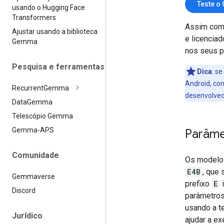
Teste o
usando o Hugging Face
Transformers
Assim com
Ajustar usando a biblioteca
e licencia
Gemma
nos seus pr
Pesquisa e ferramentas
Dica
:
se 
Android, co
Recurrent
Gemma
desenvolve
Data
Gemma
Telescópio Gemma
Gemma-APS
Parâme
Comunidade
Os modelo
E4B
, que
Gemmaverse
prefixo
E
i
Discord
parâmetros
usando a t
Jurídico
ajudar a e