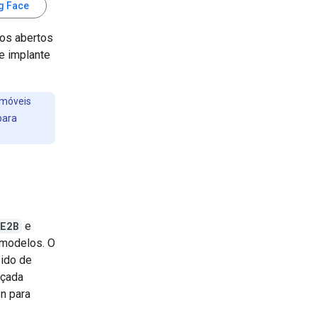
g Face
os abertos
e implante
 móveis
para
E2B
e
 modelos. O
ido de
nçada
n para