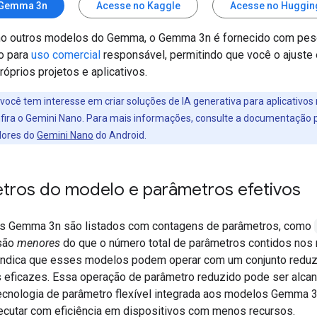
 Gemma 3n
Acesse no Kaggle
Acesse no Huggin
o outros modelos do Gemma, o Gemma 3n é fornecido com pes
do para
uso comercial
responsável, permitindo que você o ajuste 
óprios projetos e aplicativos.
você tem interesse em criar soluções de IA generativa para aplicativos
nfira o Gemini Nano. Para mais informações, consulte a documentação 
dores do
Gemini Nano
do Android.
tros do modelo e parâmetros efetivos
s Gemma 3n são listados com contagens de parâmetros, como
 são
menores
do que o número total de parâmetros contidos nos
ndica que esses modelos podem operar com um conjunto reduz
 eficazes. Essa operação de parâmetro reduzido pode ser alca
ecnologia de parâmetro flexível integrada aos modelos Gemma 3
xecutar com eficiência em dispositivos com menos recursos.