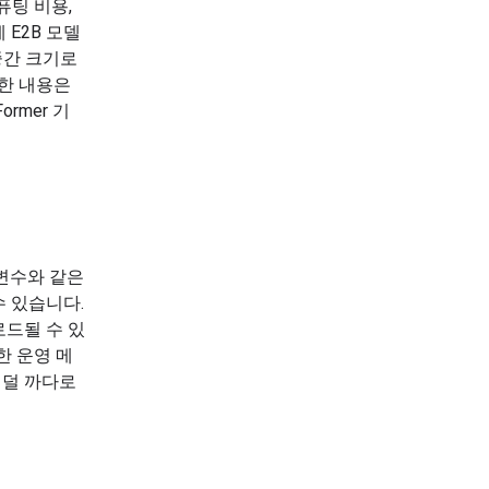
퓨팅 비용,
 E2B 모델
중간 크기로
세한 내용은
rmer 기
개변수와 같은
 있습니다.
드될 수 있
한 운영 메
 덜 까다로