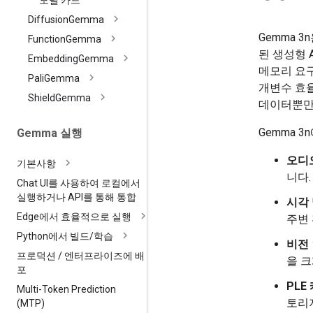
모델 카드
Diffusion
Gemma
Gemma 
Function
Gemma
된 생성형 
Embedding
Gemma
메모리 요구
Pali
Gemma
개변수 효
Shield
Gemma
데이터뿐만
Gemma 
Gemma 실행
오디
기본사항
니다
Chat UI를 사용하여 로컬에서
실행하거나 API를 통해 통합
시각
Edge에서 효율적으로 실행
주변
Python에서 빌드
/
학습
비전 
프로덕션
/
엔터프라이즈에 배
을 
포
PLE
Multi-Token Prediction
토리
(MTP)