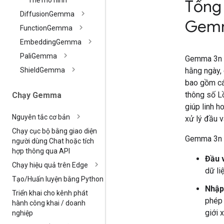
Thẻ mô hình
Tổng
Diffusion
Gemma
Gem
Function
Gemma
Embedding
Gemma
Pali
Gemma
Gemma 3n l
hằng ngày, 
Shield
Gemma
bao gồm các
thông số L
Chạy Gemma
giúp linh h
Nguyên tắc cơ bản
xử lý đầu v
Chạy cục bộ bằng giao diện
Gemma 3n c
người dùng Chat hoặc tích
hợp thông qua API
Đầu 
Chạy hiệu quả trên Edge
dữ li
Tạo
/
Huấn luyện bằng Python
Nhập
Triển khai cho kênh phát
phép 
hành công khai
/
doanh
giới 
nghiệp