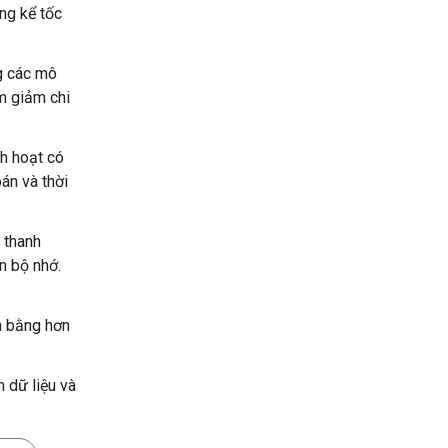
ng kể tốc
g các mô
m giảm chi
h hoạt có
án và thời
 thanh
n bộ nhớ.
n bằng hơn
 dữ liệu và