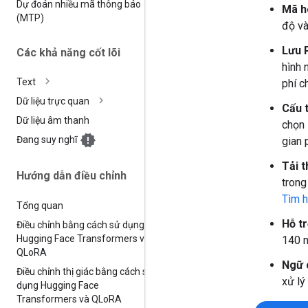
Dự đoán nhiều mã thông báo
Mã h
(MTP)
độ và
Lưu 
Các khả năng cốt lõi
hình 
Text
phí c
Dữ liệu trực quan
Cấu 
Dữ liệu âm thanh
chọn 
Đang suy nghĩ
gian 
Tải t
Hướng dẫn điều chỉnh
trong
Tìm h
Tổng quan
Hỗ t
Điều chỉnh bằng cách sử dụng
Hugging Face Transformers và
140 
QLo
RA
Ngữ 
Điều chỉnh thị giác bằng cách sử
xử lý
dụng Hugging Face
Transformers và QLo
RA