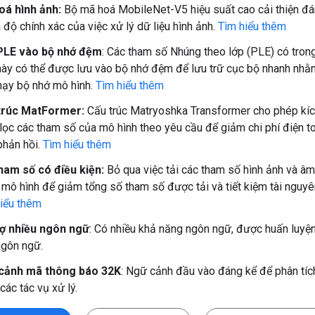
oá hình ảnh:
Bộ mã hoá MobileNet-V5 hiệu suất cao cải thiện đá
 độ chính xác của việc xử lý dữ liệu hình ảnh.
Tìm hiểu thêm
PLE vào bộ nhớ đệm
: Các tham số Nhúng theo lớp (PLE) có tron
này có thể được lưu vào bộ nhớ đệm để lưu trữ cục bộ nhanh nhằ
hạy bộ nhớ mô hình.
Tìm hiểu thêm
trúc MatFormer:
Cấu trúc Matryoshka Transformer cho phép kíc
lọc các tham số của mô hình theo yêu cầu để giảm chi phí điện to
phản hồi.
Tìm hiểu thêm
ham số có điều kiện:
Bỏ qua việc tải các tham số hình ảnh và âm
 mô hình để giảm tổng số tham số được tải và tiết kiệm tài nguyê
iểu thêm
rợ nhiều ngôn ngữ
: Có nhiều khả năng ngôn ngữ, được huấn luyệ
ngôn ngữ.
cảnh mã thông báo 32K
: Ngữ cảnh đầu vào đáng kể để phân tích
 các tác vụ xử lý.