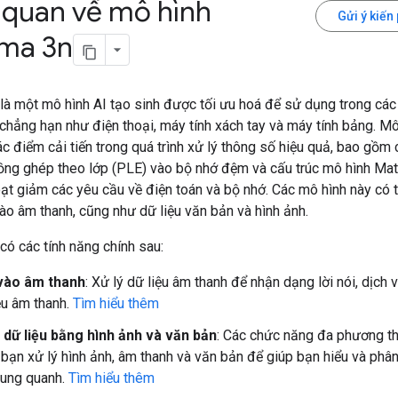
 quan về mô hình
Gửi ý kiến
ma 3n
à một mô hình AI tạo sinh được tối ưu hoá để sử dụng trong các t
chẳng hạn như điện thoại, máy tính xách tay và máy tính bảng. Mô
 điểm cải tiến trong quá trình xử lý thông số hiệu quả, bao gồm 
ồng ghép theo lớp (PLE) vào bộ nhớ đệm và cấu trúc mô hình Ma
oạt giảm các yêu cầu về điện toán và bộ nhớ. Các mô hình này có 
ào âm thanh, cũng như dữ liệu văn bản và hình ảnh.
ó các tính năng chính sau:
vào âm thanh
: Xử lý dữ liệu âm thanh để nhận dạng lời nói, dịch 
ệu âm thanh.
Tìm hiểu thêm
 dữ liệu bằng hình ảnh và văn bản
: Các chức năng đa phương t
bạn xử lý hình ảnh, âm thanh và văn bản để giúp bạn hiểu và phân 
xung quanh.
Tìm hiểu thêm