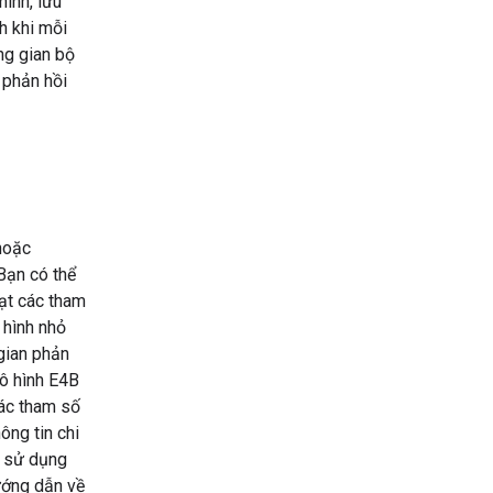
ình, lưu
h khi mỗi
ng gian bộ
 phản hồi
hoặc
Bạn có thể
ạt các tham
 hình nhỏ
 gian phản
ô hình E4B
ác tham số
ông tin chi
ử sử dụng
ướng dẫn về