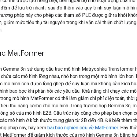
 có thể được tạo riêng biệt, bên ngoài bộ nhớ hoạt động của mô h
đệm để lưu trữ nhanh, sau đó thêm vào quy trình suy luận mô hìn
Phương pháp này cho phép các tham số PLE được giữ ra khỏi khô
, giảm mức tiêu thụ tài nguyên trong khi vẫn cải thiện chất lượng
h.
úc Mat
Former
h Gemma 3n sử dụng cấu trúc mô hình Matryoshka Transformer 
chứa các mô hình lồng nhau, nhỏ hơn trong một mô hình lớn hơn. 
c mô hình con được lồng ghép để suy luận mà không cần kích ho
hình bao bọc khi phản hồi các yêu cầu. Khả năng chỉ chạy các mô
i trong mô hình MatFormer có thể làm giảm chi phí điện toán, thời
 tiêu thụ năng lượng cho mô hình. Trong trường hợp Gemma 3n, m
hông số của mô hình E2B. Cấu trúc này cũng cho phép bạn chọn c
các mô hình ở kích thước trung gian từ 2B đến 4B. Để biết thêm th
ương pháp này, hãy xem
bài báo nghiên cứu về MatFormer
. Hãy th
ật MatFormer để giảm kích thước của mô hình Gemma 3n bằng h