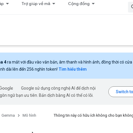
áp
Trợ giúp về mã
Cộng đồng
a 4
ra mắt với đầu vào văn bản, âm thanh và hình ảnh, đồng thời có cửa
nh dài lên đến 256 nghìn token!
Tìm hiểu thêm
Google sử dụng công nghệ AI để dịch nội
ôn ngữ bạn ưu tiên. Bản dịch bằng AI có thể có lỗi.
Gemma
Mô hình
Thông tin này có hữu ích không cho bạn khôn