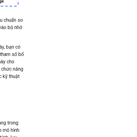
êu chuẩn so
 vào bộ nhớ
ày, bạn có
 tham số bổ
này cho
n chức năng
c kỹ thuật
ng trong
p mô hình.