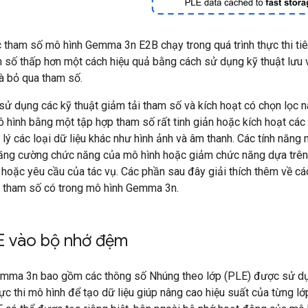
 tham số mô hình Gemma 3n E2B chạy trong quá trình thực thi ti
am số thấp hơn một cách hiệu quả bằng cách sử dụng kỹ thuật lưu
 bỏ qua tham số.
ử dụng các kỹ thuật giảm tải tham số và kích hoạt có chọn lọc n
ô hình bằng một tập hợp tham số rất tinh giản hoặc kích hoạt các
lý các loại dữ liệu khác như hình ảnh và âm thanh. Các tính năng 
ăng cường chức năng của mô hình hoặc giảm chức năng dựa trê
ị hoặc yêu cầu của tác vụ. Các phần sau đây giải thích thêm về cá
ề tham số có trong mô hình Gemma 3n.
E vào bộ nhớ đệm
mma 3n bao gồm các thông số Nhúng theo lớp (PLE) được sử dụ
hực thi mô hình để tạo dữ liệu giúp nâng cao hiệu suất của từng lớ