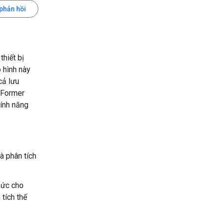
 phản hồi
hiết bị
 hình này
cả lưu
tFormer
tính năng
và phân tích
hức cho
tích thế