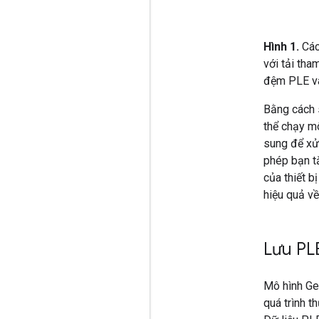
Hình 1.
Các
với tải th
đệm PLE và
Bằng cách s
thể chạy m
sung để xử 
phép bạn t
của thiết b
hiệu quả v
Lưu PL
Mô hình Ge
quá trình t