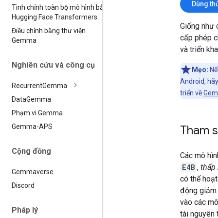
Dùng t
Tinh chỉnh toàn bộ mô hình bằng
Hugging Face Transformers
Giống như 
Điều chỉnh bằng thư viện
cấp phép 
Gemma
và triển kh
Nghiên cứu và công cụ
Mẹo:
Nếu
Android, hãy
Recurrent
Gemma
triển về
Gemi
Data
Gemma
Phạm vi Gemma
Gemma-APS
Tham s
Cộng đồng
Các mô hìn
E4B
,
thấp
Gemmaverse
có thể hoạ
Discord
động giảm 
vào các mô
Pháp lý
tài nguyên 