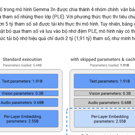
ố trong mô hình Gemma 3n được chia thành 4 nhóm chính: văn bản
à tham số nhúng theo lớp (PLE). Với phương thức thực thi tiêu c
ơn 5 tỷ tham số sẽ được tải khi thực thi mô hình. Tuy nhiên, bằng
uật bỏ qua tham số và lưu vào bộ nhớ đệm PLE, mô hình này có th
c tải bộ nhớ hiệu quả chỉ dưới 2 tỷ (1,91 tỷ) tham số, như minh 