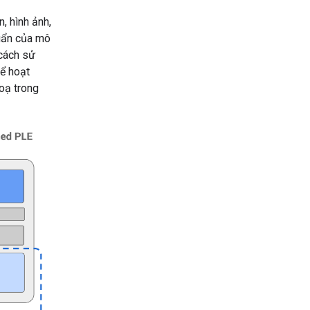
, hình ảnh,
huẩn của mô
 cách sử
ể hoạt
hoạ trong