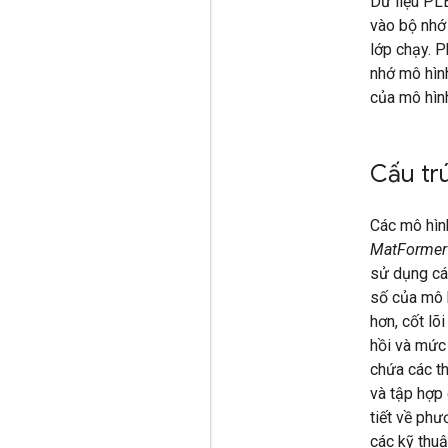
Dữ liệu PLE
vào bộ nhớ 
lớp chạy. 
nhớ mô hình
của mô hìn
Cấu tr
Các mô hìn
MatFormer
sử dụng cá
số của mô 
hơn, cốt lõ
hồi và mức
chứa các t
và tập hợp 
tiết về ph
các kỹ thu