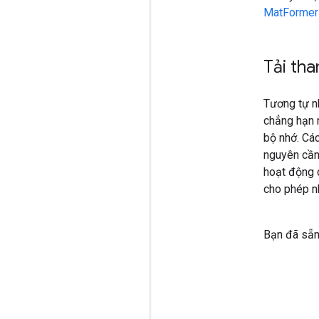
MatFormer
Tải tha
Tương tự n
chẳng hạn 
bộ nhớ. Các
nguyên cần 
hoạt động c
cho phép nh
Bạn đã sẵn