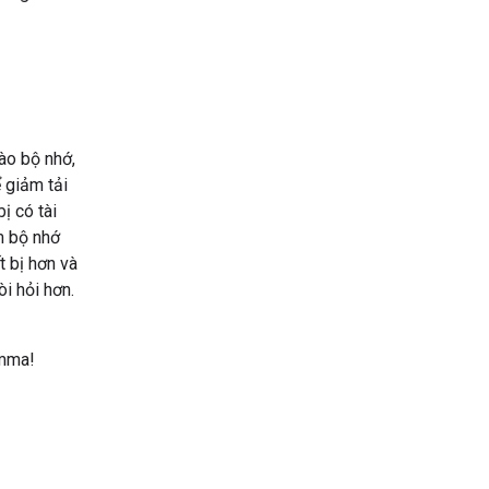
ào bộ nhớ,
 giảm tải
ị có tài
m bộ nhớ
t bị hơn và
i hỏi hơn.
mma!