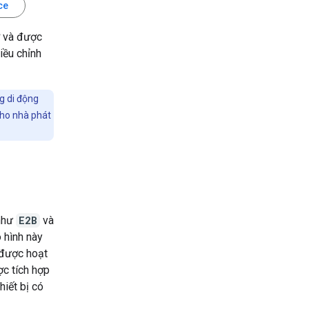
ce
 và được
iều chỉnh
g di động
cho nhà phát
 như
E2B
và
 hình này
 được hoạt
c tích hợp
iết bị có