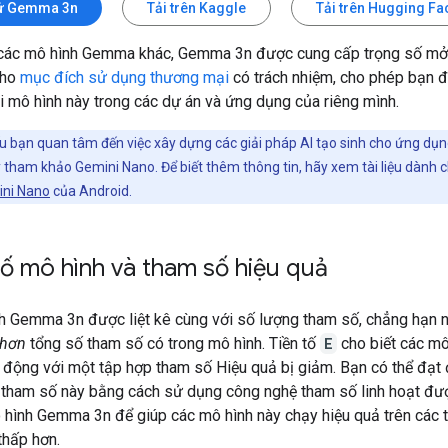
hử Gemma 3n
Tải trên Kaggle
Tải trên Hugging Fa
các mô hình Gemma khác, Gemma 3n được cung cấp trọng số mở
cho
mục đích sử dụng thương mại
có trách nhiệm, cho phép bạn đ
ai mô hình này trong các dự án và ứng dụng của riêng mình.
 bạn quan tâm đến việc xây dựng các giải pháp AI tạo sinh cho ứng dụn
 tham khảo Gemini Nano. Để biết thêm thông tin, hãy xem tài liệu dành 
ni Nano
của Android.
ố mô hình và tham số hiệu quả
h Gemma 3n được liệt kê cùng với số lượng tham số, chẳng hạn
 hơn
tổng số tham số có trong mô hình. Tiền tố
E
cho biết các mô
t động với một tập hợp tham số Hiệu quả bị giảm. Bạn có thể đạt
tham số này bằng cách sử dụng công nghệ tham số linh hoạt đượ
 hình Gemma 3n để giúp các mô hình này chạy hiệu quả trên các th
thấp hơn.