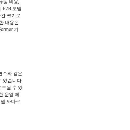
퓨팅 비용,
 E2B 모델
중간 크기로
세한 내용은
rmer 기
개변수와 같은
 있습니다.
드될 수 있
한 운영 메
 덜 까다로