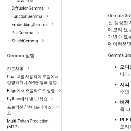
모델 카드
Diffusion
Gemma
Gemma 
Function
Gemma
된 생성형 
Embedding
Gemma
메모리 요구
Pali
Gemma
개변수 효
Shield
Gemma
데이터뿐만
Gemma 
Gemma 실행
오디
기본사항
니다
Chat UI를 사용하여 로컬에서
실행하거나 API를 통해 통합
시각
Edge에서 효율적으로 실행
주변
Python에서 빌드
/
학습
비전 
프로덕션
/
엔터프라이즈에 배
을 
포
PLE
Multi-Token Prediction
토리
(MTP)