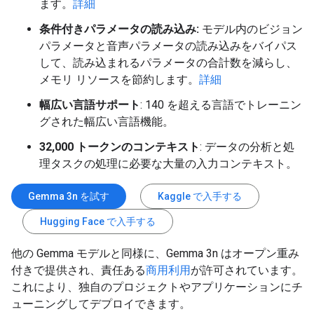
ます。
詳細
条件付きパラメータの読み込み:
モデル内のビジョン
パラメータと音声パラメータの読み込みをバイパス
して、読み込まれるパラメータの合計数を減らし、
メモリ リソースを節約します。
詳細
幅広い言語サポート
: 140 を超える言語でトレーニン
グされた幅広い言語機能。
32,000 トークンのコンテキスト
: データの分析と処
理タスクの処理に必要な大量の入力コンテキスト。
Gemma 3n を試す
Kaggle で入手する
Hugging Face で入手する
他の Gemma モデルと同様に、Gemma 3n はオープン重み
付きで提供され、責任ある
商用利用
が許可されています。
これにより、独自のプロジェクトやアプリケーションにチ
ューニングしてデプロイできます。