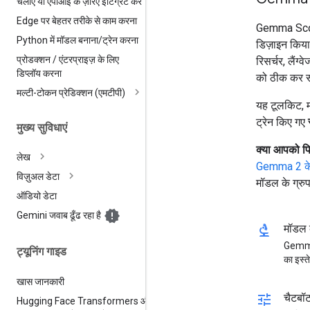
चलाएं या एपीआई के ज़रिए इंटिग्रेट करें
Edge पर बेहतर तरीके से काम करना
Gemma Scope
Python में मॉडल बनाना
/
ट्रेन करना
डिज़ाइन किया
प्रोडक्शन
/
एंटरप्राइज़ के लिए
रिसर्चर, लैंग
डिप्लॉय करना
को ठीक कर सक
मल्टी-टोकन प्रेडिक्शन (एमटीपी)
यह टूलकिट, 
ट्रेन किए गए
मुख्य सुविधाएं
क्या आपको पि
लेख
Gemma 2 के
विज़ुअल डेटा
मॉडल के ग्रुप
ऑडियो डेटा
Gemini जवाब ढूँढ रहा है
biotech
मॉडल 
Gemma 
ट्यूनिंग गाइड
का इस्ते
खास जानकारी
tune
चैटबॉ
Hugging Face Transformers और