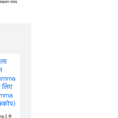
ोच-समझकर जवाब
ला
न
emma
े लिए
mma
स्कोप)
a 2 के