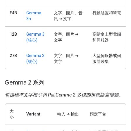
E4B
Gemma
文字、圖片、音
行動裝置和筆電
3n
訊 ➔ 文字
12B
Gemma 3
文字、圖片 ➔
高階桌上型電腦
(核心)
文字
和伺服器
27B
Gemma 3
文字、圖片 ➔
大型伺服器或伺
(核心)
文字
服器叢集
Gemma 2 系列
包括標準文字模型和 PaliGemma 2 多模態視覺語言變體。
大
Variant
輸入 ➔ 輸出
預定平台
小