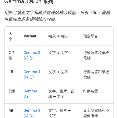
Gemma 3 和 3n 系列
用於可擴充文字和圖片處理的核心模型，另有「3n」變體
可處理更多多模態輸入內容。
大
Variant
輸入 ➔ 輸出
預定平台
小
2.7
Gemma 3
文字 ➔ 文字
行動裝置和單板
億
(核心)
電腦
1B
Gemma 3
文字 ➔ 文字
行動裝置和單板
(核心)
電腦
E2B
Gemma
文字、圖片、音
行動裝置
3n
訊 ➔ 文字
4B
Gemma 3
文字、圖片 ➔
桌上型電腦和小
(核心)
文字
型伺服器