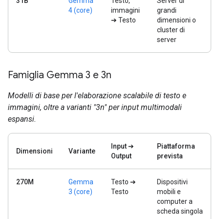
31B
Gemma
Testo,
Server di
4 (core)
immagini
grandi
➔ Testo
dimensioni o
cluster di
server
Famiglia Gemma 3 e 3n
Modelli di base per l'elaborazione scalabile di testo e
immagini, oltre a varianti "3n" per input multimodali
espansi.
Input ➔
Piattaforma
Dimensioni
Variante
Output
prevista
270M
Gemma
Testo ➔
Dispositivi
3 (core)
Testo
mobili e
computer a
scheda singola