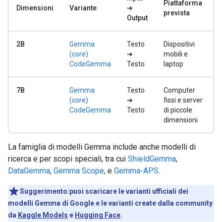
Piattaforma
Dimensioni
Variante
➔
prevista
Output
2B
Gemma
Testo
Dispositivi
(core)
➔
mobili e
CodeGemma
Testo
laptop
7B
Gemma
Testo
Computer
(core)
➔
fissi e server
CodeGemma
Testo
di piccole
dimensioni
La famiglia di modelli Gemma include anche modelli di
ricerca e per scopi speciali, tra cui
ShieldGemma
,
DataGemma
,
Gemma Scope
, e
Gemma-APS
.
Suggerimento:puoi scaricare le varianti ufficiali dei
modelli Gemma di Google e le varianti create dalla community
da
Kaggle Models
e
Hugging Face
.