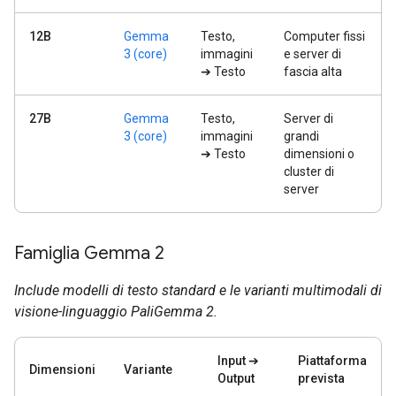
12B
Gemma
Testo,
Computer fissi
3 (core)
immagini
e server di
➔ Testo
fascia alta
27B
Gemma
Testo,
Server di
3 (core)
immagini
grandi
➔ Testo
dimensioni o
cluster di
server
Famiglia Gemma 2
Include modelli di testo standard e le varianti multimodali di
visione-linguaggio PaliGemma 2.
Input ➔
Piattaforma
Dimensioni
Variante
Output
prevista