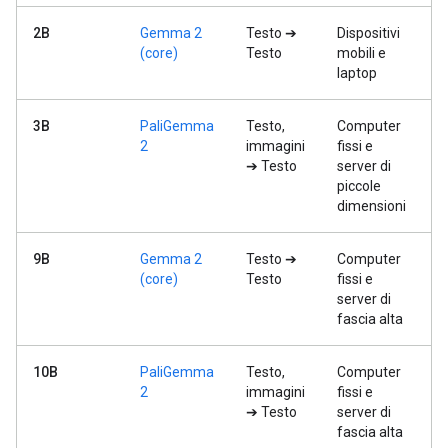
2B
Gemma 2
Testo ➔
Dispositivi
(core)
Testo
mobili e
laptop
3B
PaliGemma
Testo,
Computer
2
immagini
fissi e
➔ Testo
server di
piccole
dimensioni
9B
Gemma 2
Testo ➔
Computer
(core)
Testo
fissi e
server di
fascia alta
10B
PaliGemma
Testo,
Computer
2
immagini
fissi e
➔ Testo
server di
fascia alta