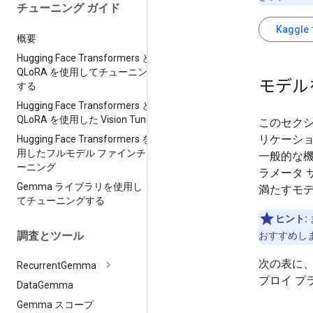
チューニング ガイド
Kaggl
概要
Hugging Face Transformers と
QLo
RA を使用してチューニング
モデル
する
Hugging Face Transformers と
QLo
RA を使用した Vision Tune
このセクシ
リケーシ
Hugging Face Transformers を使
用したフルモデル ファインチュ
一般的な
ーニング
ラメータ
Gemma ライブラリを使用し
満たすモ
てチューニングする
ヒント:
調査とツール
おすすめし
次の表に、
Recurrent
Gemma
プロイ プ
Data
Gemma
Gemma スコープ