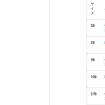
サ
イ
ズ
2B
3B
9B
10B
27B