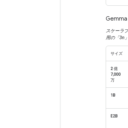
Gemma
スケーラ
用の「3n
サイズ
2 億
7,000
万
1B
E2B