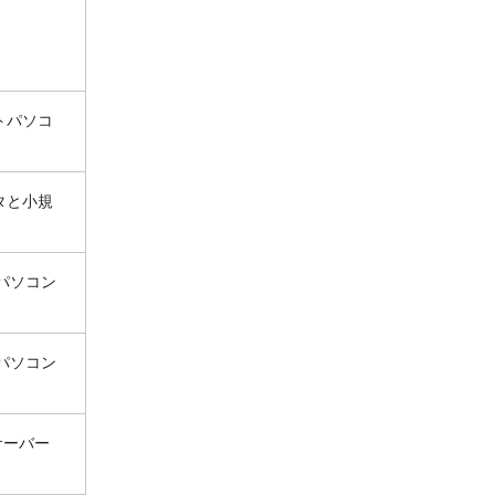
トパソコ
タと小規
 パソコン
 パソコン
サーバー