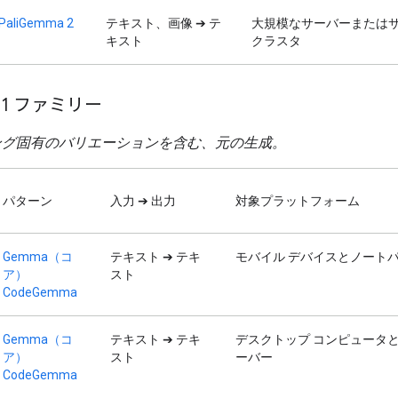
PaliGemma 2
テキスト、画像 ➔ テ
大規模なサーバーまたは
キスト
クラスタ
 1 ファミリー
ング固有のバリエーションを含む、元の生成。
パターン
入力 ➔ 出力
対象プラットフォーム
Gemma（コ
テキスト ➔ テキ
モバイル デバイスとノート
ア）
スト
CodeGemma
Gemma（コ
テキスト ➔ テキ
デスクトップ コンピュータ
ア）
スト
ーバー
CodeGemma