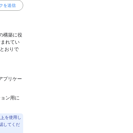
クを送信
の構築に役
含まれてい
のとおりで
アプリケー
ション用に
ット
を使用し
確認してくだ