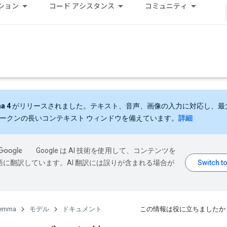
ション
コード アシスタンス
コミュニティ
a 4
がリリースされました。テキスト、音声、画像の入力に対応し、最大 
 トークンの長いコンテキスト ウィンドウを備えています。
詳細
Google は AI 技術を使用して、コンテンツを
語に翻訳しています。AI 翻訳には誤りが含まれる場合が
emma
モデル
ドキュメント
この情報は役に立ちましたか