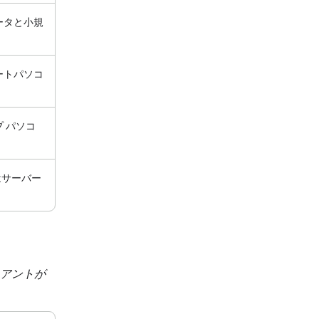
ータと小規
ートパソコ
 パソコ
はサーバー
リアントが