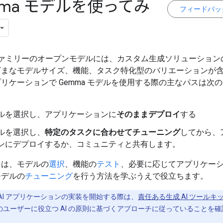
mma モデルを使ってみ
フィードバッ
 ファミリーのオープンモデルには、カスタム生成ソリューション
ざまなモデルサイズ、機能、タスク特化型のバリエーションが
リケーションで Gemma モデルを使用する際の主なパスは次
ルを選択し、アプリケーションに
そのままデプロイ
する
ルを選択し、
特定のタスクに合わせてチューニング
してから、
ンにデプロイするか、コミュニティと共有します。
ドは、モデルの
選択
、機能の
テスト
、必要に応じてアプリケー
モデルの
チューニング
を行う方法を学ぶうえで役立ちます。
AI アプリケーションの実装を開始する際は、
責任ある生成 AI ツールキ
のユーザーに役立つ AI の原則に基づくアプローチに従っていることを