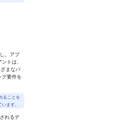
解し、アプ
アントは、
まざまなパ
ング要件を
めることを
ています。
定されるデ