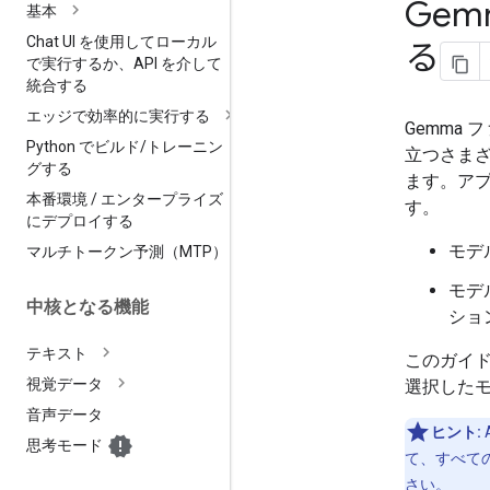
Ge
基本
Chat UI を使用してローカル
る
で実行するか、API を介して
統合する
エッジで効率的に実行する
Gemma
Python でビルド
/
トレーニン
立つさま
グする
ます。アプ
本番環境
/
エンタープライズ
す。
にデプロイする
モデ
マルチトークン予測（MTP）
モデ
中核となる機能
ショ
テキスト
このガイ
視覚データ
選択した
音声データ
ヒント:
思考モード
て、すべて
さい。