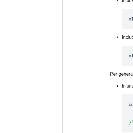
In un
o
Inclu
o
Per generar
In un
c
 
 
}