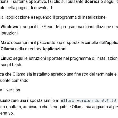
iona il sistema operativo, fai clic sul pulsante
Scarica
o segui le
tate nella pagina di download.
lla l'applicazione eseguendo il programma di installazione.
Windows:
esegui il file *.exe del programma di installazione e s
istruzioni.
Mac:
decomprimi il pacchetto zip e sposta la cartella dell'appli
Ollama
nella directory
Applicazioni
.
Linux:
segui le istruzioni riportate nel programma di installazion
script bash.
ica che Ollama sia installato aprendo una finestra del terminale 
guente comando:
a --version
sualizzare una risposta simile a:
ollama version is #.#.##
sto risultato, assicurati che l'eseguibile Ollama sia aggiunto al p
erativo.