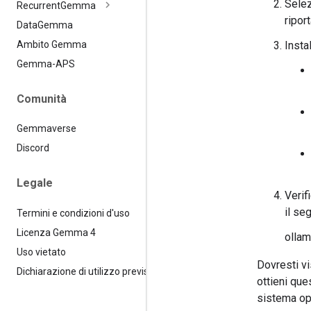
Selez
Recurrent
Gemma
ripor
Data
Gemma
Insta
Ambito Gemma
Gemma-APS
Comunità
Gemmaverse
Discord
Legale
Verif
il se
Termini e condizioni d'uso
Licenza Gemma 4
ollam
Uso vietato
Dovresti vi
Dichiarazione di utilizzo previsto
ottieni que
sistema op