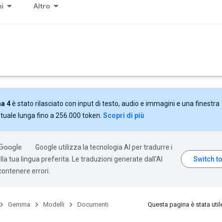
ni
Altro
a 4
è stato rilasciato con input di testo, audio e immagini e una finestra
tuale lunga fino a 256.000 token.
Scopri di più
Google utilizza la tecnologia AI per tradurre i
la tua lingua preferita. Le traduzioni generate dall'AI
ontenere errori.
Gemma
Modelli
Documenti
Questa pagina è stata util