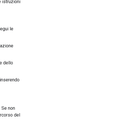
 istruzioni
egui le
cazione
e dello
e inserendo
. Se non
ercorso del