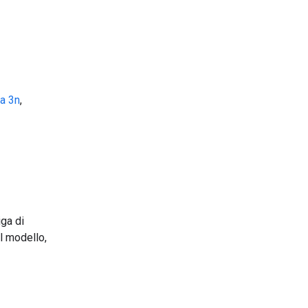
a 3n
,
iga di
l modello,