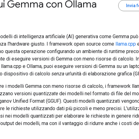
ui Gemma con Ollama
Invia 
delli di intelligenza artificiale (AI) generativa come Gemma pu
senza l'hardware giusto. I framework open source come
llama.cpp
no questa operazione configurando un ambiente di runtime preco
e di eseguire versioni di Gemma con meno risorse di calcolo. Inf
 llama.cpp e Ollama, puoi eseguire versioni di Gemma su un lapt
lo dispositivo di calcolo
senza
un'unità di elaborazione grafica (G
re i modelli Gemma con meno risorse di calcolo, i framework lla
izzano versioni
quantizzate
dei modelli nel formato di file del m
ganov Unified Format (GGUF). Questi modelli quantizzati vengono
re le richieste utilizzando dati più piccoli e meno precisi. L'utiliz
i nei modelli quantizzati per elaborare le richieste in genere rid
l'output dei modelli, ma con il vantaggio di ridurre anche i costi de