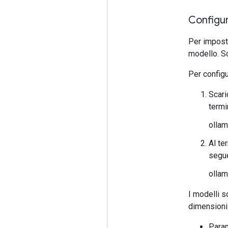
Configu
Per imposta
modello. S
Per config
Scari
termi
olla
Al te
segu
ollam
I modelli 
dimensioni
Para