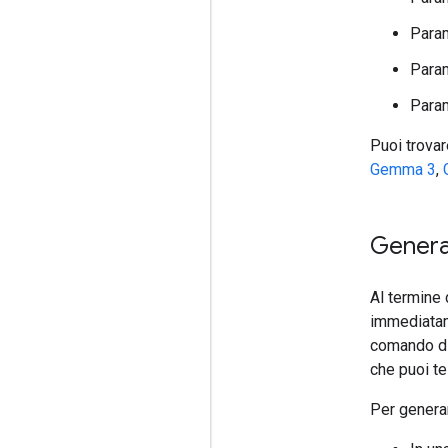
Para
Para
Para
Puoi trovar
Gemma 3
,
Genera
Al termine 
immediatam
comando di
che puoi t
Per generar