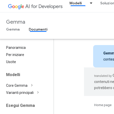
Modelli
Soluzio
Gemma
Gemma
Documenti
Panoramica
Gemm
Per iniziare
contes
Uscite
Modelli
contenuti nel
Core Gemma
potrebbero c
Varianti principali
Home page
Esegui Gemma