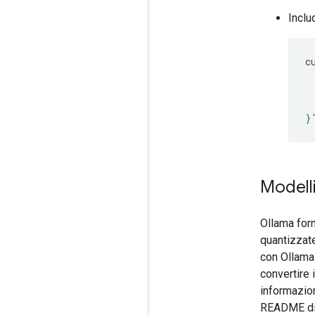
Inclu
c
 
 
 
}
Modell
Ollama forn
quantizzate
con Ollama 
convertire 
informazion
README di