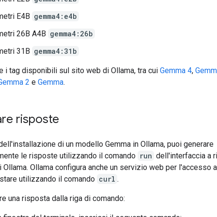
metri E4B
gemma4:e4b
metri 26B A4B
gemma4:26b
metri 31B
gemma4:31b
e i tag disponibili sul sito web di Ollama, tra cui
Gemma 4
,
Gemm
Gemma 2
e
Gemma
.
re risposte
dell'installazione di un modello Gemma in Ollama, puoi generare
ente le risposte utilizzando il comando
run
dell'interfaccia a r
 Ollama. Ollama configura anche un servizio web per l'accesso a
estare utilizzando il comando
curl
.
e una risposta dalla riga di comando: