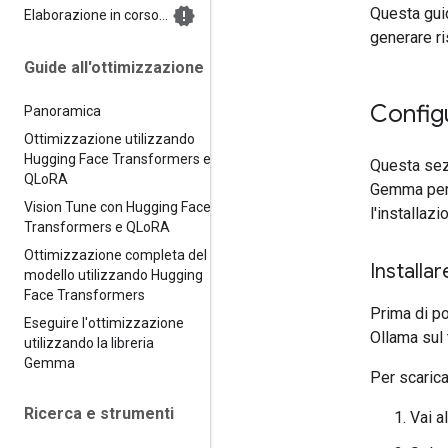
Questa gui
Elaborazione in corso…
generare ri
Guide all'ottimizzazione
Config
Panoramica
Ottimizzazione utilizzando
Hugging Face Transformers e
Questa sez
QLo
RA
Gemma per r
Vision Tune con Hugging Face
l'installaz
Transformers e QLo
RA
Ottimizzazione completa del
Installa
modello utilizzando Hugging
Face Transformers
Prima di po
Eseguire l'ottimizzazione
Ollama sul 
utilizzando la libreria
Gemma
Per scarica
Ricerca e strumenti
Vai a