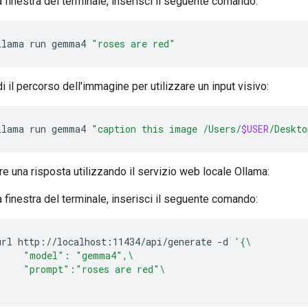
a finestra del terminale, inserisci il seguente comando:
llama
run
gemma4
"roses are red"
di il percorso dell'immagine per utilizzare un input visivo:
llama
run
gemma4
"caption this image /Users/
$USER
/Deskto
e una risposta utilizzando il servizio web locale Ollama:
a finestra del terminale, inserisci il seguente comando:
url
http://localhost:11434/api/generate
-d
'{\
     "model": "gemma4",\
     "prompt":"roses are red"\
'