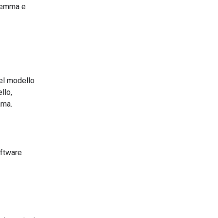
 Gemma e
el modello
llo,
ama.
oftware