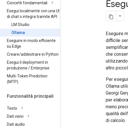
Eseg
Concetti fondamentali
Esegui localmente con una UI
di chat o integra tramite API
LM Studio
Ollama
Eseguire mo
difficile 
Eseguire in modo efficiente
su Edge
semplifica
che consent
Creare
/
addestrare in Python
utilizzando
Esegui il deployment in
altro picco
produzione
/
Enterprise
Multi-Token Prediction
Per esegui
(MTP)
Ollama util
Georgi Ger
Funzionalità principali
per elabora
meno precis
Testo
qualità del
Dati visivi
di calcolo.
Dati audio