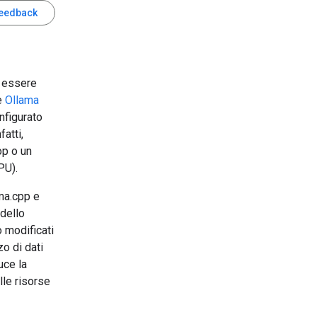
feedback
ò essere
e
Ollama
nfigurato
atti,
op o un
PU).
ma.cpp e
odello
 modificati
zo di dati
uce la
lle risorse