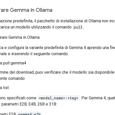
rare Gemma in Ollama
zione predefinita, il pacchetto di installazione di Ollama non inc
carica un modello utilizzando il comando
pull
.
urare Gemma in Ollama:
ca e configura la variante predefinita di Gemma 4 aprendo una fin
nale e inserendo il seguente comando:
ma pull gemma4
rmine del download, puoi verificare che il modello sia disponibile 
ente comando:
a list
sono specificati come
<model_name>:<tag>
. Per Gemma 4, quat
: parametri E2B, E4B, 26B e 31B:
metri E2B
gemma4:e2b