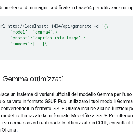
di un elenco di immagini codificate in base64 per utilizzare un inp
url
http://localhost:11434/api/generate
-d
'{\
     "model": "gemma4",\
     "prompt":"caption this image",\
     "images":[...]\
'
i Gemma ottimizzati
isce un insieme di varianti ufficiali del modello Gemma per l'us
 e salvate in formato GGUF. Puoi utilizzare i tuoi modelli Gemma
convertendoli in formato GGUF. Ollama include alcune funzioni p
i modelli ottimizzati da un formato Modelfile a GGUF. Per ulteriori
i su come convertire il modello ottimizzato in GGUF, consulta il f
 Ollama
.