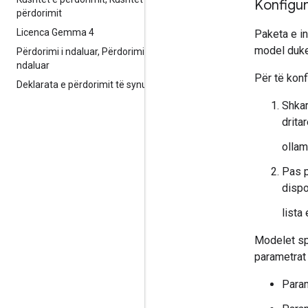
Konfigu
përdorimit
Licenca Gemma 4
Paketa e in
model duk
Përdorimi i ndaluar
,
Përdorimi i
ndaluar
Për të kon
Deklarata e përdorimit të synuar
Shkar
drita
olla
Pas p
disp
lista
Modelet sp
parametrat
Para