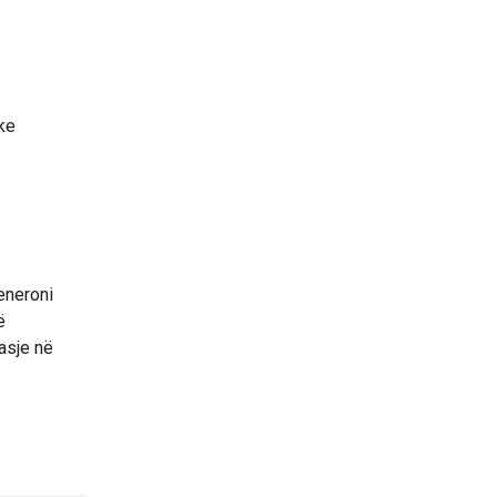
uke
eneroni
ë
asje në