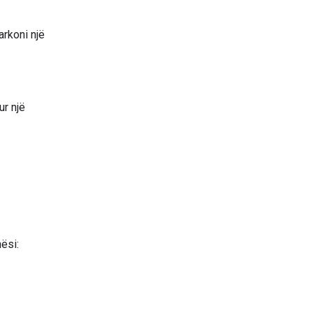
arkoni një
ur një
ësi: