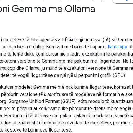
oni Gemma me Ollama
i modeleve të inteligjencës artificiale gjeneruese (IA) si Gemm
s pa harduerin e duhur. Kornizat me burim të hapur si
llama.cpp
d
më të lehtë duke konfiguruar një mjedis ekzekutimi të parakonfig
kzekutoni versione të Gemma me më pak burime llogaritëse. Në fa
lama.cpp dhe Ollama, ju mund të ekzekutoni versione të Gemma në
 tjetër të vogël llogaritëse
pa
një njësi përpunimi grafik (GPU).
ekutuar modelet Gemma me më pak burime llogaritëse, kornizat 
 përdorin versione
të kuantizuara
të modeleve në formatin e sked
orgi Gerganov Unified Format (GGUF). Këto modele të kuantizuar
n për të përpunuar kërkesat duke përdorur të dhëna më të vogla
a. Përdorimi i të dhënave më pak të sakta në modelet e kuantizua
ërkesat zakonisht ul cilësinë e rezultatit të modeleve, por me pë
të kostove të burimeve llogaritëse.