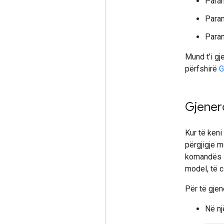
Para
Para
Para
Mund t’i gj
përfshirë
G
Gjenero
Kur të keni
përgjigje 
komandës s
model, të 
Për të gjen
Në nj