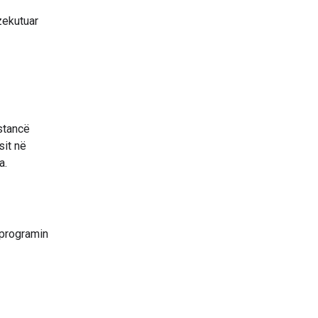
zekutuar
nstancë
sit në
a.
 programin