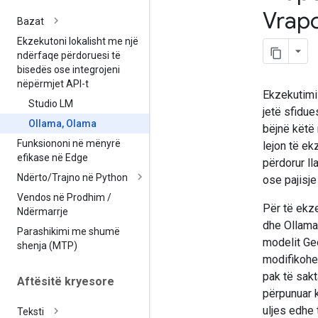
Vrap
Bazat
Ekzekutoni lokalisht me një
ndërfaqe përdoruesi të
bisedës ose integrojeni
nëpërmjet API-t
Ekzekutimi 
Studio LM
jetë sfidue
Ollama
,
Olama
bëjnë këtë 
Funksiononi në mënyrë
lejon të e
efikase në Edge
përdorur l
Ndërto
/
Trajno në Python
ose pajisje
Vendos në Prodhim
/
Për të ekz
Ndërmarrje
dhe Ollama
Parashikimi me shumë
modelit Ge
shenja (MTP)
modifikohe
pak të sakt
Aftësitë kryesore
përpunuar k
uljes edhe 
Teksti