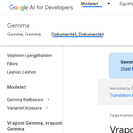
Modelet
Zgjidh
Gemma
Gemma, Gemma
Dokumentet, Dokumentet
Vështrim i përgjithshëm
Gemm
Filloni
256K!
Lëshon
,
Lëshon
Modelet
Translation 
Gemma thelbësore
Variantet kryesore
Faqja kryeso
Vraponi Gemma
,
vraponi
Vrap
Gemma