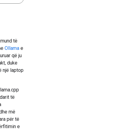
a mund të
he
Ollama
e
uruar që ju
kt, duke
 një laptop
llama.cpp
arit të
a
 dhe më
ra për të
rfitimin e