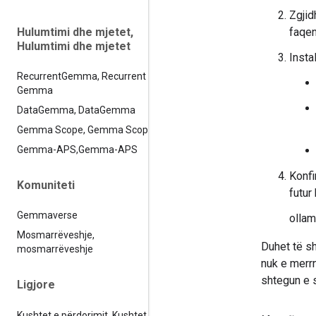
Zgjid
Hulumtimi dhe mjetet
,
faqen
Hulumtimi dhe mjetet
Insta
Recurrent
Gemma
,
Recurrent
Gemma
Data
Gemma
,
Data
Gemma
Gemma Scope
,
Gemma Scope
Gemma-APS
,
Gemma-APS
Konfi
Komuniteti
futu
Gemmaverse
ollam
Mosmarrëveshje
,
Duhet të sh
mosmarrëveshje
nuk e merrn
shtegun e s
Ligjore
Kushtet e përdorimit
,
Kushtet e