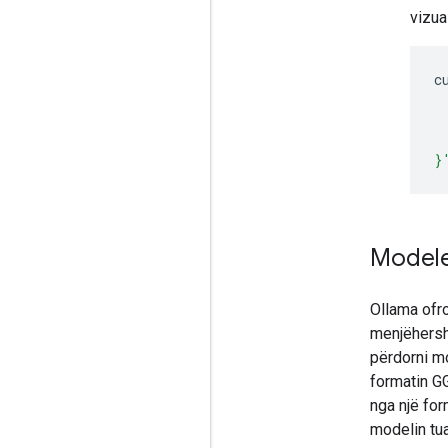
vizua
c
 
 
 
}
Modele
Ollama ofr
menjëhershë
përdorni m
formatin G
nga një fo
modelin tua