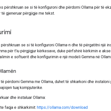
s përshkruan se si të konfiguroni dhe përdorni Ollama për të ek
të gjeneruar përgjigje me tekst.
urimi
përshkruan se si të konfiguroni Ollama-n dhe të përgatitni një i
a për t'iu përgjigjur kërkesave, duke përfshirë kërkimin e akse
alimin e softuerit dhe konfigurimin e një modeli Gemma në Ollam
Ollamën
 të përdorni Gemma me Ollama, duhet të shkarkoni dhe instaloni
ajisjen tuaj kompjuterike.
rkuar dhe instaluar Ollama:
te faqja e shkarkimit:
https://ollama.com/download