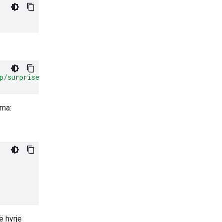
p/surprise.png"
ama:
ë hyrje