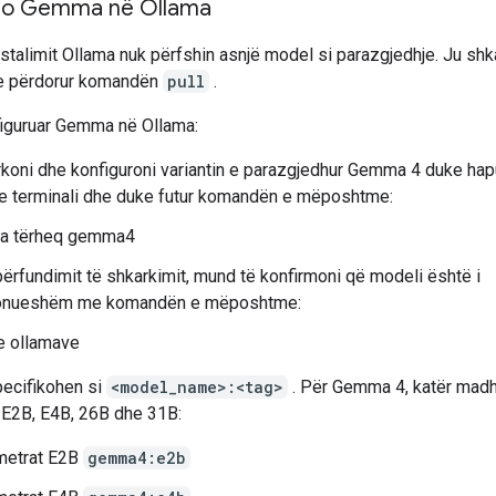
ro Gemma në Ollama
stalimit Ollama nuk përfshin asnjë model si parazgjedhje. Ju shk
e përdorur komandën
pull
.
figuruar Gemma në Ollama:
koni dhe konfiguroni variantin e parazgjedhur Gemma 4 duke hap
re terminali dhe duke futur komandën e mëposhtme:
ma tërheq gemma4
ërfundimit të shkarkimit, mund të konfirmoni që modeli është i
onueshëm me komandën e mëposhtme:
 e ollamave
ecifikohen si
<model_name>:<tag>
. Për Gemma 4, katër madh
 E2B, E4B, 26B dhe 31B:
metrat E2B
gemma4:e2b