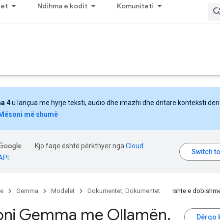
jet
Ndihma e kodit
Komuniteti
a 4
u lançua me hyrje teksti, audio dhe imazhi dhe dritare konteksti deri
Mësoni më shumë
Kjo faqe është përkthyer nga
Cloud
API
.
re
Gemma
Modelet
Dokumentet, Dokumentet
Ishte e dobishm
oni Gemma me Ollamën
,
Dërgo 