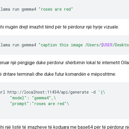
llama
run
gemma4
"roses are red"
hi rrugën drejt imazhit tënd për të përdorur një hyrje vizuale:
llama
run
gemma4
"caption this image /Users/
$USER
/Deskto
eruar një përgjigje duke përdorur shërbimin lokal të internetit Oll
ë dritare terminali dhe duke futur komandën e mëposhtme:
url
http://localhost:11434/api/generate
-d
'{\
     "model": "gemma4",\
     "prompt":"roses are red"\
'
hi një listë të imazheve të koduara me base64 për të përdorur nj