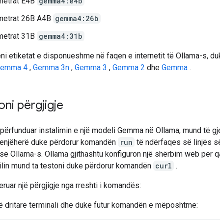
metrat E4B
gemma4:e4b
metrat 26B A4B
gemma4:26b
metrat 31B
gemma4:31b
eni etiketat e disponueshme në faqen e internetit të Ollama-s, d
emma 4
,
Gemma 3n
,
Gemma 3
,
Gemma 2
dhe
Gemma
.
ni përgjigje
 përfunduar instalimin e një modeli Gemma në Ollama, mund të gj
menjëherë duke përdorur komandën
run
të ndërfaqes së linjës s
ë Ollama-s. Ollama gjithashtu konfiguron një shërbim web për q
cilin mund ta testoni duke përdorur komandën
curl
.
eruar një përgjigje nga rreshti i komandës:
ë dritare terminali dhe duke futur komandën e mëposhtme: