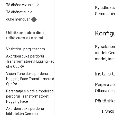
Të dhëna vizuale
Ky udhëzue
Të dhënat audio
Gemma për 
duke menduar
Konfig
Udhëzues akordimi
,
udhëzues akordimi
Ky seksion 
Vështrim i përgjithshëm
modeli Gemm
Akordoni duke përdorur
model, inst
Transformatorët Hugging Face
dhe QLo
RA
Instalo 
Vision Tune duke përdorur
Hugging Face Transformers dhe
QLo
RA
Përpara se
Ollama në p
Përshtatja e plotë e modelit duke
përdorur Transformatorët
Për të shka
Hugging Face
Akordoni duke përdorur
Shko 
bibliotekën Gemma