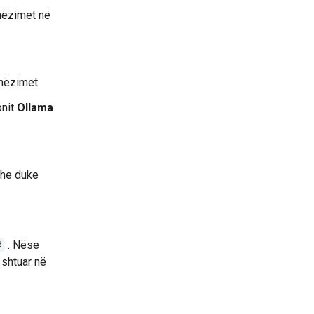
hëzimet në
dhëzimet.
onit
Ollama
dhe duke
#
. Nëse
 shtuar në