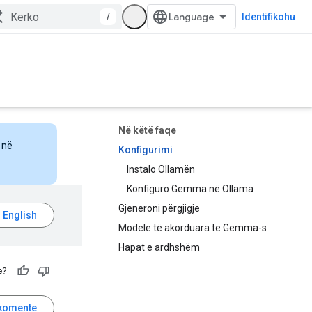
/
Identifikohu
Në këtë faqe
 në
Konfigurimi
Instalo Ollamën
Konfiguro Gemma në Ollama
Gjeneroni përgjigje
Modele të akorduara të Gemma-s
Hapat e ardhshëm
e?
komente