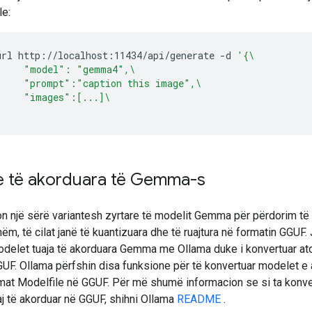
le:
url
http://localhost:11434/api/generate
-d
'{\
     "model": "gemma4",\
     "prompt":"caption this image",\
     "images":[...]\
'
 të akorduara të Gemma-s
on një sërë variantesh zyrtare të modelit Gemma për përdorim të
m, të cilat janë të kuantizuara dhe të ruajtura në formatin GGUF.
odelet tuaja të akorduara Gemma me Ollama duke i konvertuar at
GUF. Ollama përfshin disa funksione për të konvertuar modelet e
rmat Modelfile në GGUF. Për më shumë informacion se si ta konve
j të akorduar në GGUF, shihni Ollama
README
.