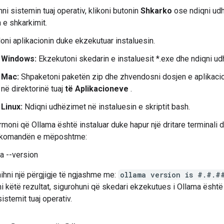
hni sistemin tuaj operativ, klikoni butonin
Shkarko
ose ndiqni ud
 e shkarkimit.
loni aplikacionin duke ekzekutuar instaluesin.
Windows:
Ekzekutoni skedarin e instaluesit *.exe dhe ndiqni u
Mac:
Shpaketoni paketën zip dhe zhvendosni dosjen e aplikaci
në direktorinë tuaj
të Aplikacioneve
.
Linux:
Ndiqni udhëzimet në instaluesin e skriptit bash.
rmoni që Ollama është instaluar duke hapur një dritare terminali 
r komandën e mëposhtme:
a --version
ihni një përgjigje të ngjashme me:
ollama version is #.#.#
i këtë rezultat, sigurohuni që skedari ekzekutues i Ollama është
istemit tuaj operativ.