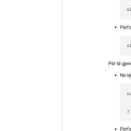
o
Përfs
o
Për të gjen
Në nj
c
 
 
}
Përfs