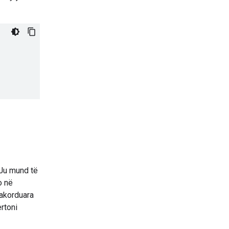
 Ju mund të
o në
 akorduara
rtoni