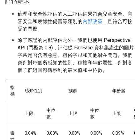
評估結果
倫理和安全性評估的人工評估結果符合兒童安全、內
容安全和表徵性傷害等類別的
內部政策
，且符合可接
受的門檻。
除了嚴謹的內部評估之外，我們也使用 Perspective
API (門檻為 0.8)，評估從 FairFace 資料集產生的圖片
字幕是否含有惡意、粗俗字眼和其他潛在問題。我們
會針對每個所感知的性別、種族和年齡屬性，針對各
個子群組回報觀察到的最大值和中位數。
指
感知性別
族群
年齡層
標
中位
中位
中
上限
上限
上限
數
數
數
毒
0.04%
0.03%
0.08%
0.00%
0.09%
0.
性