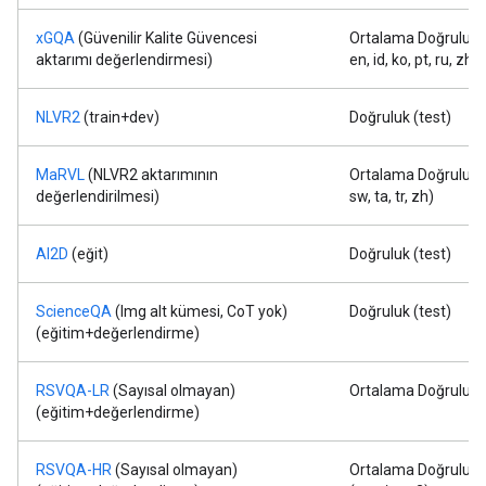
xGQA
(Güvenilir Kalite Güvencesi
Ortalama Doğruluk (
aktarımı değerlendirmesi)
en, id, ko, pt, ru, zh)
NLVR2
(train+dev)
Doğruluk (test)
MaRVL
(NLVR2 aktarımının
Ortalama Doğruluk (t
değerlendirilmesi)
sw, ta, tr, zh)
AI2D
(eğit)
Doğruluk (test)
ScienceQA
(Img alt kümesi, CoT yok)
Doğruluk (test)
(eğitim+değerlendirme)
RSVQA-LR
(Sayısal olmayan)
Ortalama Doğruluk (
(eğitim+değerlendirme)
RSVQA-HR
(Sayısal olmayan)
Ortalama Doğruluk