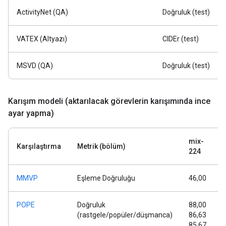
ActivityNet (QA)
Doğruluk (test)
VATEX (Altyazı)
CIDEr (test)
MSVD (QA)
Doğruluk (test)
Karışım modeli (aktarılacak görevlerin karışımında ince
ayar yapma)
mix-
Karşılaştırma
Metrik (bölüm)
224
MMVP
Eşleme Doğruluğu
46,00
4
POPE
Doğruluk
88,00
8
(rastgele/popüler/düşmanca)
86,63
8
85,67
8