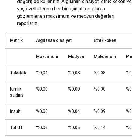
değeri) de kullanırız. Algılanan cinsiyet, etnik köken ve
yaş özelliklerinin her biri için alt gruplarda
gözlemlenen maksimum ve medyan değerleri
raporlarız.
Metrik
Algılanan cinsiyet
Etnik köken
Maksimum
Medyan
Maksimum
Medy
Toksiklik
%0,04
%0,03
%0,08
%0,0
Kimlik
%0,00
%0,00
%0,00
%0,0
saldırısı
Insult
%0,06
%0,04
%0,09
%0,0
Tehdit
%0,06
%0,05
%0,14
%0,0