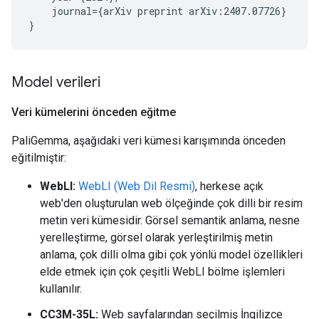
    journal={arXiv preprint arXiv:2407.07726}

Model verileri
Veri kümelerini önceden eğitme
PaliGemma, aşağıdaki veri kümesi karışımında önceden
eğitilmiştir:
WebLI:
WebLI (Web Dil Resmi)
, herkese açık
web'den oluşturulan web ölçeğinde çok dilli bir resim
metin veri kümesidir. Görsel semantik anlama, nesne
yerelleştirme, görsel olarak yerleştirilmiş metin
anlama, çok dilli olma gibi çok yönlü model özellikleri
elde etmek için çok çeşitli WebLI bölme işlemleri
kullanılır.
CC3M-35L:
Web sayfalarından seçilmiş İngilizce