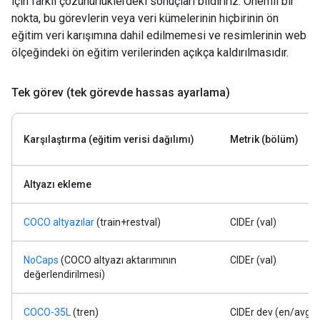
için farklı çözünürlüklerdeki sonuçları bildiririz. Önemli bir
nokta, bu görevlerin veya veri kümelerinin hiçbirinin ön
eğitim veri karışımına dahil edilmemesi ve resimlerinin web
ölçeğindeki ön eğitim verilerinden açıkça kaldırılmasıdır.
Tek görev (tek görevde hassas ayarlama)
Karşılaştırma (eğitim verisi dağılımı)
Metrik (bölüm)
Altyazı ekleme
COCO altyazılar
(train+restval)
CIDEr (val)
NoCaps
(COCO altyazı aktarımının
CIDEr (val)
değerlendirilmesi)
COCO-35L
(tren)
CIDEr dev (en/avg-