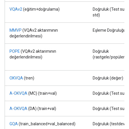
VQAv2
(eğitim+doğrulama)
Doğruluk (Test sunu
std)
MMVP
(VQAv2 aktarımının
Eşleme Doğruluğu
değerlendirilmesi)
POPE
(VQAv2 aktarımının
Doğruluk
değerlendirilmesi)
(rastgele/popüler/
OKVQA
(tren)
Doğruluk (değer)
A-OKVQA
(MC) (train+val)
Doğruluk (Test sun
A-OKVQA
(DA) (train+val)
Doğruluk (Test sun
GQA
(train_balanced+val_balanced)
Doğruluk (testdev d