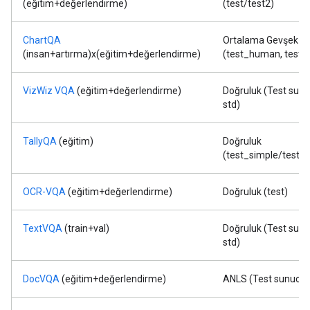
(eğitim+değerlendirme)
(test/test2)
ChartQA
Ortalama Gevşek Do
(insan+artırma)x(eğitim+değerlendirme)
(test_human, test_
VizWiz VQA
(eğitim+değerlendirme)
Doğruluk (Test sunu
std)
TallyQA
(eğitim)
Doğruluk
(test_simple/test_
OCR-VQA
(eğitim+değerlendirme)
Doğruluk (test)
TextVQA
(train+val)
Doğruluk (Test sunu
std)
DocVQA
(eğitim+değerlendirme)
ANLS (Test sunucus