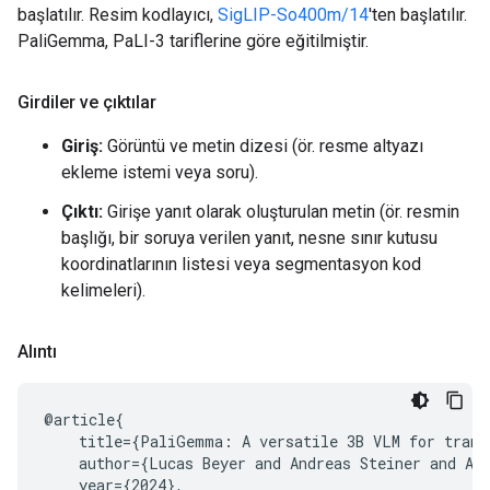
başlatılır. Resim kodlayıcı,
SigLIP-So400m/14
'ten başlatılır.
PaliGemma, PaLI-3 tariflerine göre eğitilmiştir.
Girdiler ve çıktılar
Giriş:
Görüntü ve metin dizesi (ör. resme altyazı
ekleme istemi veya soru).
Çıktı:
Girişe yanıt olarak oluşturulan metin (ör. resmin
başlığı, bir soruya verilen yanıt, nesne sınır kutusu
koordinatlarının listesi veya segmentasyon kod
kelimeleri).
Alıntı
@article{

    title={PaliGemma: A versatile 3B VLM for transf
    author={Lucas Beyer and Andreas Steiner and An
    year={2024},
