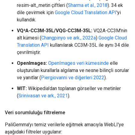
resim-alt_metin çiftleri (
Sharma et al., 2018
). 34 ek
dile çevirmek için
Google Cloud Translation API
'yi
kullandık.
VQ²A-CC3M-35L/VQG-CC3M-35L:
VQ2A-CC3M'nin
alt kümesi (
Changpinyo ve ark., 2022a
)
Google Cloud
Translation API
kullanılarak CC3M-35L ile aynı 34 dile
çevrilmiştir.
OpenImages:
OpenImages veri kümesinde
elle
oluşturulan kurallarla algılama ve nesne bilinçli sorular
ve yanıtlar (
Piergiovanni ve diğerleri 2022
).
WIT:
Wikipedia'dan toplanan görseller ve metinler
(
Srinivasan ve ark., 2021
).
Veri sorumluluğu filtreleme
PaliGemma'yı temiz verilerle eğitmek amacıyla WebLI'ye
aşağıdaki filtreler uygulanır: