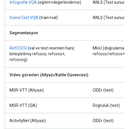
İnfografik VQA
(eğitim+değerlendirme)
ANLS (Test sunucus
SceneText VQA
(train+val)
ANLS (Test sunucus
Segmentasyon
RefCOCO
(val ve test resimleri hariç
MIoU (doğrulama)
birleştirilmiş refcoco, refcoco+,
refcoco/refcoco+/r
refcocog)
Video görevleri (Altyazı/Kalite Güvencesi)
MSR-VTT (Altyazı)
CIDEr (test)
MSR-VTT (QA)
Doğruluk (test)
ActivityNet (Altyazı)
CIDEr (test)