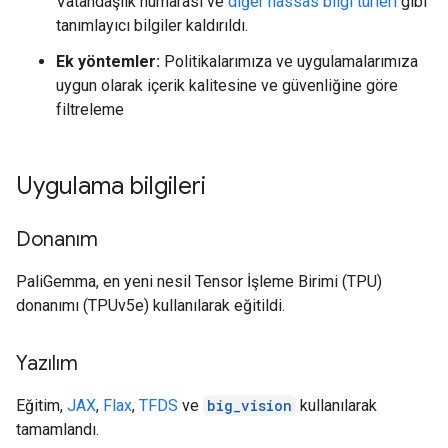
Vatandaşlık numarası ve
diğer hassas bilgi türleri
gibi
tanımlayıcı bilgiler kaldırıldı.
Ek yöntemler:
Politikalarımıza ve uygulamalarımıza
uygun olarak içerik kalitesine ve güvenliğine göre
filtreleme
Uygulama bilgileri
Donanım
PaliGemma, en yeni nesil Tensor İşleme Birimi (TPU)
donanımı (TPUv5e) kullanılarak eğitildi.
Yazılım
Eğitim,
JAX
,
Flax
,
TFDS
ve
big_vision
kullanılarak
tamamlandı.