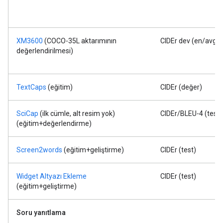
XM3600
(COCO-35L aktarımının
CIDEr dev (en/avg-
değerlendirilmesi)
TextCaps
(eğitim)
CIDEr (değer)
SciCap
(ilk cümle, alt resim yok)
CIDEr/BLEU-4 (test)
(eğitim+değerlendirme)
Screen2words
(eğitim+geliştirme)
CIDEr (test)
Widget Altyazı Ekleme
CIDEr (test)
(eğitim+geliştirme)
Soru yanıtlama