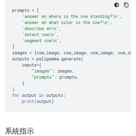
prompts
=
[
'answer en where is the cow standing?
\n
'
,
'answer en what color is the cow?
\n
'
,
'describe en
\n
'
,
'detect cow
\n
'
,
'segment cow
\n
'
,
]
images
=
[
cow_image
,
cow_image
,
cow_image
,
cow_ima
outputs
=
paligemma
.
generate
(
inputs
=
{
"images"
:
images
,
"prompts"
:
prompts
,
}
)
for
output
in
outputs
:
print
(
output
)
系統指示