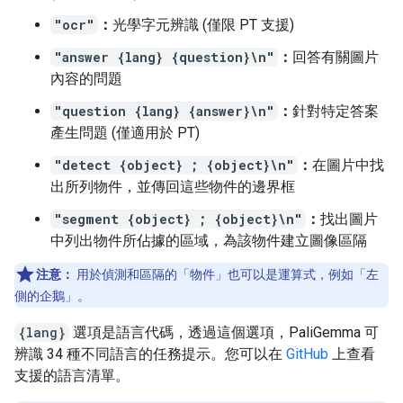
"ocr"
：
光學字元辨識 (僅限 PT 支援)
"answer {lang} {question}\n"
：
回答有關圖片
內容的問題
"question {lang} {answer}\n"
：
針對特定答案
產生問題 (僅適用於 PT)
"detect {object} ; {object}\n"
：
在圖片中找
出所列物件，並傳回這些物件的邊界框
"segment {object} ; {object}\n"
：
找出圖片
中列出物件所佔據的區域，為該物件建立圖像區隔
注意：
用於偵測和區隔的「物件」也可以是運算式，例如「左
側的企鵝」。
{lang}
選項是語言代碼，透過這個選項，PaliGemma 可
辨識 34 種不同語言的任務提示。您可以在
GitHub
上查看
支援的語言清單。