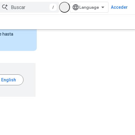
/
Acceder
e hasta