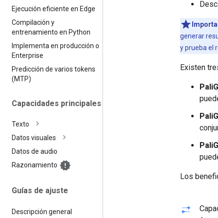
Desc
Ejecución eficiente en Edge
Compilación y
Importa
entrenamiento en Python
generar resu
Implementa en producción o
y prueba el 
Enterprise
Existen tr
Predicción de varios tokens
(MTP)
Pali
puede
Capacidades principales
Pali
Texto
conju
Datos visuales
Pali
Datos de audio
puede
Razonamiento
Los benefic
Guías de ajuste
multiple_stop
Capa
Descripción general