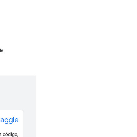
de
Kaggle
 código,