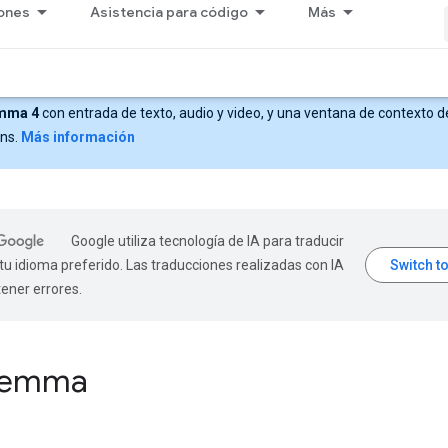
iones
Asistencia para código
Más
mma 4
con entrada de texto, audio y video, y una ventana de contexto d
ens.
Más información
Google utiliza tecnología de IA para traducir
tu idioma preferido. Las traducciones realizadas con IA
ener errores.
emma