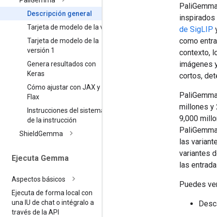
Pali
Gemma
PaliGemma
Descripción general
inspirados
Tarjeta de modelo de la v2
de SigLIP
como entra
Tarjeta de modelo de la
versión 1
contexto, l
imágenes y
Genera resultados con
Keras
cortos, det
Cómo ajustar con JAX y
PaliGemma 
Flax
millones y
Instrucciones del sistema y
9,000 mill
de la instrucción
PaliGemma 
Shield
Gemma
las varian
variantes 
Ejecuta Gemma
las entrad
Aspectos básicos
Puedes ver
Ejecuta de forma local con
una IU de chat o intégralo a
Desc
través de la API