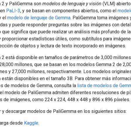
 2 y PaliGemma son
modelos de lenguaje y visión
(VLM) abiertos
 en
PaLI-3
, y se basan en componentes abiertos, como el
modelo
y el
modelo de lenguaje de Gemma
. PaliGemma toma imágenes y
das y puede responder preguntas sobre las imágenes con detal
o que significa que puede realizar un análisis más profundo de l
 proporcionar estadísticas útiles, como subtítulos para imágene
ección de objetos y lectura de texto incorporado en imágenes.
2 está disponible en tamaños de parámetros de 3,000 millones
 28,000 millones, que se basan en los modelos Gemma 2 de 2,00
ones y 27,000 millones, respectivamente. Los modelos originale
están disponibles en el tamaño 3B. Para obtener más informac
tes de modelos de Gemma, consulta la
lista de modelos de Gem
del modelo de PaliGemma admiten diferentes resoluciones de pí
as de imágenes, como 224 x 224, 448 x 448 y 896 x 896 píxeles.
 y descargar modelos de PaliGemma en los siguientes sitios:
arga desde
Kaggle
.