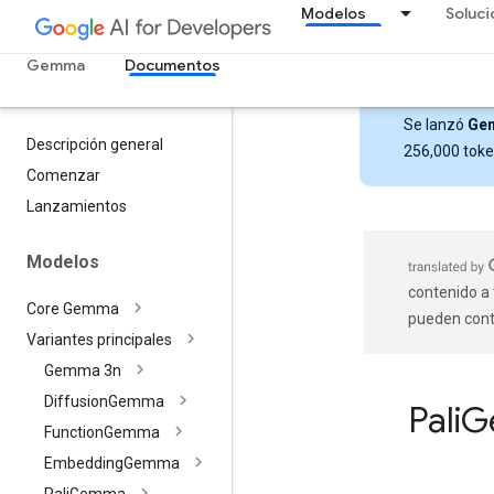
Modelos
Soluc
Gemma
Documentos
Se lanzó
Ge
Descripción general
256,000 tok
Comenzar
Lanzamientos
Modelos
contenido a 
Core Gemma
pueden cont
Variantes principales
Gemma 3n
Diffusion
Gemma
Pali
G
Function
Gemma
Embedding
Gemma