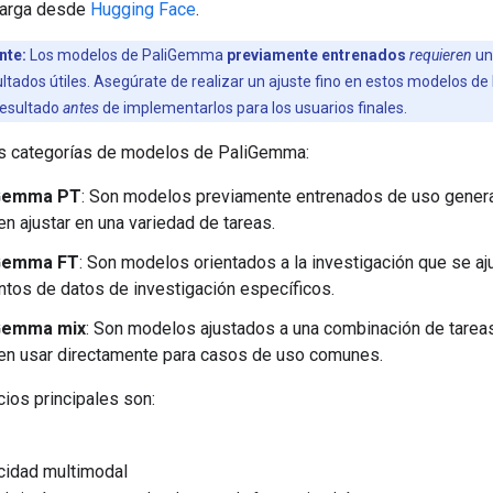
arga desde
Hugging Face
.
nte:
Los modelos de PaliGemma
previamente entrenados
requieren
un
ltados útiles. Asegúrate de realizar un ajuste fino en estos modelos 
resultado
antes
de implementarlos para los usuarios finales.
es categorías de modelos de PaliGemma:
Gemma PT
: Son modelos previamente entrenados de uso gener
n ajustar en una variedad de tareas.
Gemma FT
: Son modelos orientados a la investigación que se aj
ntos de datos de investigación específicos.
Gemma mix
: Son modelos ajustados a una combinación de tarea
n usar directamente para casos de uso comunes.
ios principales son:
cidad multimodal