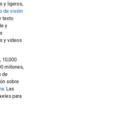
 y ligeros,
 de visión
 texto
le y
as
s y videos
, 10,000
0 millones,
s de
ión sobre
ma
. Las
xeles para