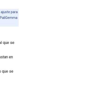
 ajuste para
de PaliGemma
al que se
ustan en
s que se