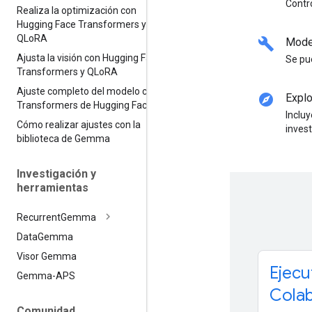
Contr
Realiza la optimización con
Hugging Face Transformers y
QLo
RA
build
Model
Ajusta la visión con Hugging Face
Se pu
Transformers y QLo
RA
Ajuste completo del modelo con
explore
Explo
Transformers de Hugging Face
Inclu
Cómo realizar ajustes con la
inves
biblioteca de Gemma
Investigación y
herramientas
Recurrent
Gemma
Data
Gemma
Visor Gemma
Ejecu
Gemma-APS
Cola
Comunidad