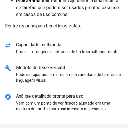
PaliGemma mix
: modelos ajustados a uma mistura
de tarefas que podem ser usados prontos para uso
em casos de uso comuns.
Dentre os principais benefícios estão:
multiple_stop
Capacidade multimodal
Processa imagens e entradas de texto simultaneamente.
build
Modelo de base versátil
Pode ser ajustado em uma ampla variedade de tarefas de
linguagem visual.
explore
Análise detalhada pronta para uso
Vem com um ponto de verificação ajustado em uma
mistura de tarefas para uso imediato na pesquisa.