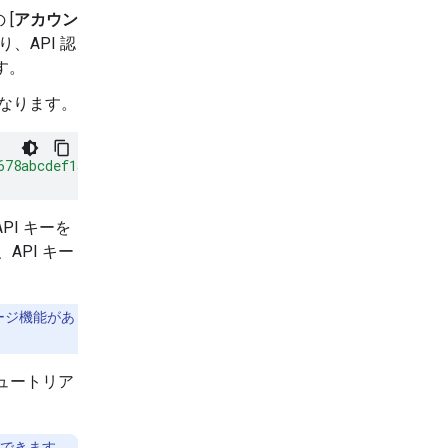
 [
アカウン
、API 認
す。
なります。
678abcdef1a"
}
API キーを
API キー
レージ機能があ
チュートリア
できます。