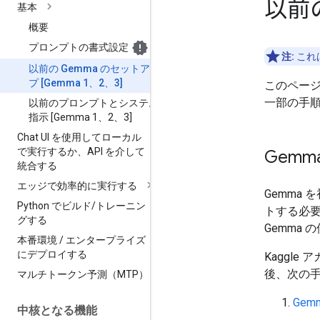
以前の
基本
概要
プロンプトの書式設定
注:
これ
以前の Gemma のセットアッ
プ [Gemma 1、2、3]
このページ
一部の手
以前のプロンプトとシステム
指示 [Gemma 1、2、3]
Chat UI を使用してローカル
で実行するか、API を介して
Gem
統合する
エッジで効率的に実行する
Gemma
Python でビルド
/
トレーニン
トする必要
グする
Gemma
本番環境
/
エンタープライズ
にデプロイする
Kaggl
後、次の
マルチトークン予測（MTP）
Ge
中核となる機能