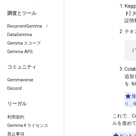
Kag
調査とツール
ト
]
証情
Recurrent
Gemma
テキ
Data
Gemma
Gemma スコープ
{
Gemma-APS
コミュニティ
Cola
追加
Gemmaverse
を
K
Discord
注
リーガル
り、
これで、C
利用規約
ルを進めて
Gemma 4 ライセンス
禁止事項
ヒント: