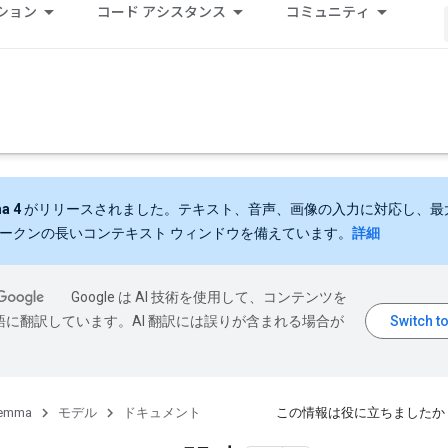
ション
コード アシスタンス
コミュニティ
a 4
がリリースされました。テキスト、音声、画像の入力に対応し、最大 
 トークンの長いコンテキスト ウィンドウを備えています。
詳細
Google は AI 技術を使用して、コンテンツを
語に翻訳しています。AI 翻訳には誤りが含まれる場合が
emma
モデル
ドキュメント
この情報は役に立ちましたか