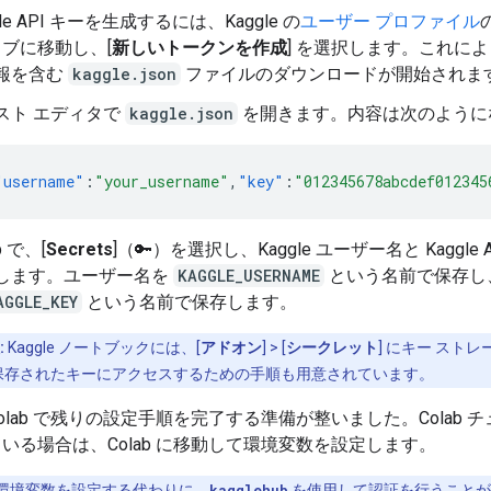
gle API キーを生成するには、Kaggle の
ユーザー プロファイル
の
 タブに移動し、[
新しいトークンを作成
] を選択します。これにより
報を含む
kaggle.json
ファイルのダウンロードが開始されま
スト エディタで
kaggle.json
を開きます。内容は次のように
"username"
:
"your_username"
,
"key"
:
"012345678abcdef012345
b で、[
Secrets
]（🔑）を選択し、Kaggle ユーザー名と Kaggle 
します。ユーザー名を
KAGGLE_USERNAME
という名前で保存し、
AGGLE_KEY
という名前で保存します。
:
Kaggle ノートブックには、[
アドオン
] > [
シークレット
] にキー スト
保存されたキーにアクセスするための手順も用意されています。
olab で残りの設定手順を完了する準備が整いました。Colab 
いる場合は、Colab に移動して環境変数を設定します。
環境変数を設定する代わりに、
kagglehub
を使用して
認証
を行うことが