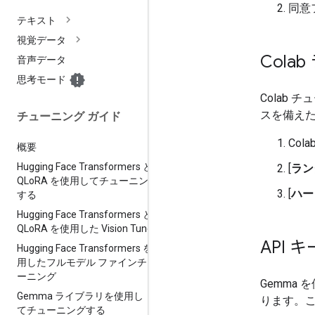
同意
テキスト
視覚データ
Cola
音声データ
思考モード
Colab
スを備えた
チューニング ガイド
Col
概要
Hugging Face Transformers と
[
ラン
QLo
RA を使用してチューニング
[
ハー
する
Hugging Face Transformers と
QLo
RA を使用した Vision Tune
API 
Hugging Face Transformers を使
用したフルモデル ファインチュ
ーニング
Gemma 
Gemma ライブラリを使用し
ります。
てチューニングする