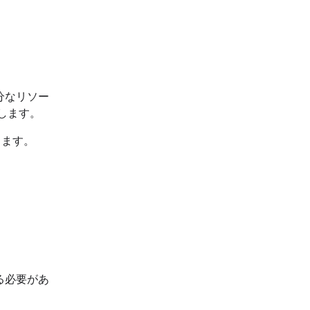
十分なリソー
用します。
します。
する必要があ