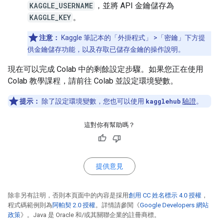
KAGGLE_USERNAME
，並將 API 金鑰儲存為
KAGGLE_KEY
。
注意：
Kaggle 筆記本的「外掛程式」
>「密鑰」
下方提
供金鑰儲存功能，以及存取已儲存金鑰的操作說明。
現在可以完成 Colab 中的剩餘設定步驟。如果您正在使用
Colab 教學課程，請前往 Colab 並設定環境變數。
提示：
除了設定環境變數，您也可以使用
kagglehub
驗證
。
這對你有幫助嗎？
提供意見
除非另有註明，否則本頁面中的內容是採用
創用 CC 姓名標示 4.0 授權
，
程式碼範例則為
阿帕契 2.0 授權
。詳情請參閱《
Google Developers 網站
政策
》。Java 是 Oracle 和/或其關聯企業的註冊商標。