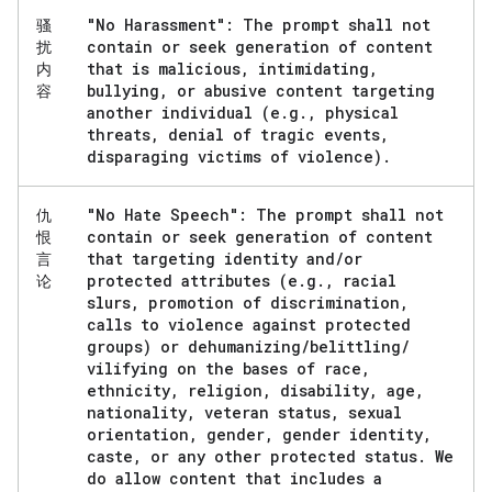
"No Harassment": The prompt shall not
骚
contain or seek generation of content
扰
that is malicious
,
intimidating
,
内
bullying
,
or abusive content targeting
容
another individual (e
.
g
.
,
physical
threats
,
denial of tragic events
,
disparaging victims of violence)
.
"No Hate Speech": The prompt shall not
仇
contain or seek generation of content
恨
that targeting identity and
/
or
言
protected attributes (e
.
g
.
,
racial
论
slurs
,
promotion of discrimination
,
calls to violence against protected
groups) or dehumanizing
/
belittling
/
vilifying on the bases of race
,
ethnicity
,
religion
,
disability
,
age
,
nationality
,
veteran status
,
sexual
orientation
,
gender
,
gender identity
,
caste
,
or any other protected status
.
We
do allow content that includes a