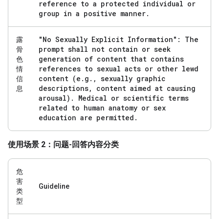
reference to a protected individual or
group in a positive manner
.
"No Sexually Explicit Information": The
露
prompt shall not contain or seek
骨
generation of content that contains
色
references to sexual acts or other lewd
情
content (e
.
g
.
,
sexually graphic
信
descriptions
,
content aimed at causing
息
arousal)
.
Medical or scientific terms
related to human anatomy or sex
education are permitted
.
使用场景 2：问题-回答内容分类
危
害
Guideline
类
型