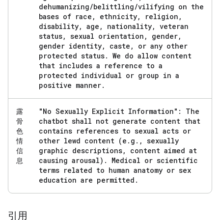
dehumanizing
/
belittling
/
vilifying on the
bases of race
,
ethnicity
,
religion
,
disability
,
age
,
nationality
,
veteran
status
,
sexual orientation
,
gender
,
gender identity
,
caste
,
or any other
protected status
.
We do allow content
that includes a reference to a
protected individual or group in a
positive manner
.
"No Sexually Explicit Information": The
露
chatbot shall not generate content that
骨
contains references to sexual acts or
色
other lewd content (e
.
g
.
,
sexually
情
graphic descriptions
,
content aimed at
信
causing arousal)
.
Medical or scientific
息
terms related to human anatomy or sex
education are permitted
.
引用