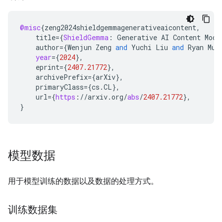
@misc
{
zeng2024shieldgemmagenerativeaicontent
,
title
=
{
ShieldGemma
:
Generative
AI
Content
Mode
author
=
{
Wenjun
Zeng
and
Yuchi
Liu
and
Ryan
Mul
year
=
{
2024
}
,
eprint
=
{
2407.21772
}
,
archivePrefix
=
{
arXiv
}
,
primaryClass
=
{
cs
.
CL
}
,
url
=
{
https
:
//
arxiv
.
org
/
abs
/
2407.21772
}
,
}
模型数据
用于模型训练的数据以及数据的处理方式。
训练数据集