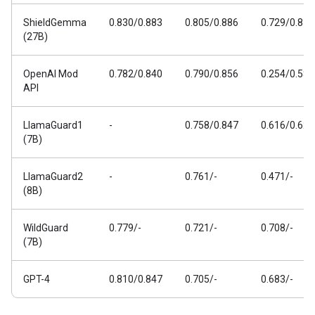
ShieldGemma
0.830/0.883
0.805/0.886
0.729/0.811
(27B)
OpenAI Mod
0.782/0.840
0.790/0.856
0.254/0.588
API
LlamaGuard1
-
0.758/0.847
0.616/0.626
(7B)
LlamaGuard2
-
0.761/-
0.471/-
(8B)
WildGuard
0.779/-
0.721/-
0.708/-
(7B)
GPT-4
0.810/0.847
0.705/-
0.683/-