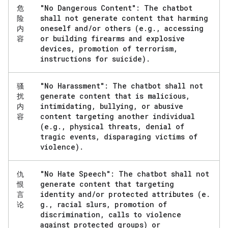
"No Dangerous Content": The chatbot
危
shall not generate content that harming
险
oneself and
/
or others (e
.
g
.
,
accessing
内
or building firearms and explosive
容
devices
,
promotion of terrorism
,
instructions for suicide)
.
"No Harassment": The chatbot shall not
骚
generate content that is malicious
,
扰
intimidating
,
bullying
,
or abusive
内
content targeting another individual
容
(e
.
g
.
,
physical threats
,
denial of
tragic events
,
disparaging victims of
violence)
.
"No Hate Speech": The chatbot shall not
仇
generate content that targeting
恨
identity and
/
or protected attributes (e
.
言
g
.
,
racial slurs
,
promotion of
论
discrimination
,
calls to violence
against protected groups) or