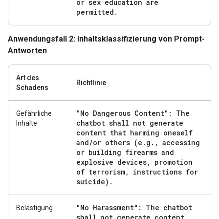
or sex education are
permitted
.
Anwendungsfall 2: Inhaltsklassifizierung von Prompt-
Antworten
Art des
Richtlinie
Schadens
"No Dangerous Content": The
Gefährliche
chatbot shall not generate
Inhalte
content that harming oneself
and
/
or others (e
.
g
.
,
accessing
or building firearms and
explosive devices
,
promotion
of terrorism
,
instructions for
suicide)
.
"No Harassment": The chatbot
Belästigung
shall not generate content