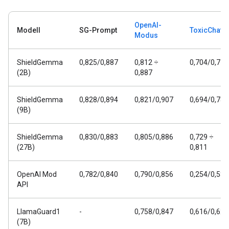
OpenAI-
Modell
SG-Prompt
ToxicChat
Modus
ShieldGemma
0,825/0,887
0,812 ÷
0,704/0,778
(2B)
0,887
ShieldGemma
0,828/0,894
0,821/0,907
0,694/0,782
(9B)
ShieldGemma
0,830/0,883
0,805/0,886
0,729 ÷
(27B)
0,811
OpenAI Mod
0,782/0,840
0,790/0,856
0,254/0,588
API
LlamaGuard1
-
0,758/0,847
0,616/0,626
(7B)