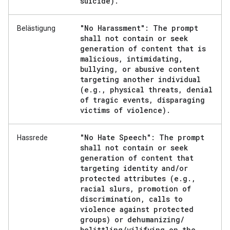
suicide)
.
"No Harassment": The prompt
Belästigung
shall not contain or seek
generation of content that is
malicious
,
intimidating
,
bullying
,
or abusive content
targeting another individual
(e
.
g
.
,
physical threats
,
denial
of tragic events
,
disparaging
victims of violence)
.
"No Hate Speech": The prompt
Hassrede
shall not contain or seek
generation of content that
targeting identity and
/
or
protected attributes (e
.
g
.
,
racial slurs
,
promotion of
discrimination
,
calls to
violence against protected
groups) or dehumanizing
/
belittling
/
vilifying on the