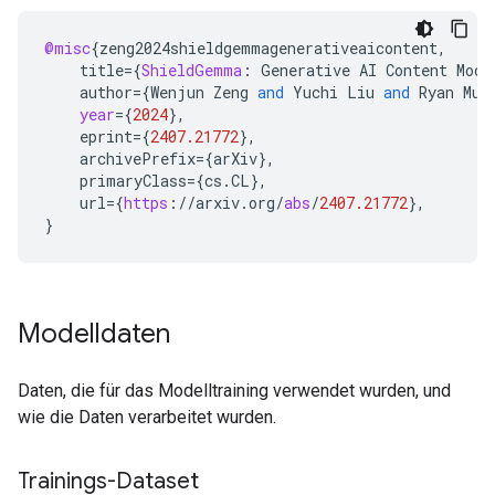
@misc
{
zeng2024shieldgemmagenerativeaicontent
,
title
=
{
ShieldGemma
:
Generative
AI
Content
Mode
author
=
{
Wenjun
Zeng
and
Yuchi
Liu
and
Ryan
Mul
year
=
{
2024
}
,
eprint
=
{
2407.21772
}
,
archivePrefix
=
{
arXiv
}
,
primaryClass
=
{
cs
.
CL
}
,
url
=
{
https
:
//
arxiv
.
org
/
abs
/
2407.21772
}
,
}
Modelldaten
Daten, die für das Modelltraining verwendet wurden, und
wie die Daten verarbeitet wurden.
Trainings-Dataset