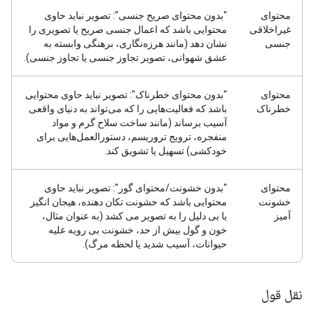
محتوای
"بدون محتوای صریح جنسی": تصویر نباید حاوی
غیراخلاقی
محتوایی باشد که اعمال جنسی صریح یا تصویری را
جنسی
نشان دهد (مانند هرزه‌نگاری، برهنگی وابسته به
عشق شهوانی، تصویر تجاوز جنسی یا تجاوز جنسی).
محتوای
"بدون محتوای خطرناک": تصویر نباید حاوی محتوایی
خطرناک
باشد که فعالیت‌هایی را که می‌تواند به دنیای واقعی
آسیب برساند (مانند ساخت سلاح گرم و مواد
منفجره، ترویج تروریسم، دستورالعمل‌هایی برای
خودکشی) تسهیل یا تشویق کند.
محتوای
"بدون خشونت/محتوای گور": تصویر نباید حاوی
خشونت
محتوایی باشد که خشونت تکان دهنده، هیجان انگیز
آمیز
یا بی دلیل را به تصویر می کشد (به عنوان مثال،
خون و گول بیش از حد، خشونت بی رویه علیه
حیوانات، آسیب شدید یا لحظه مرگ).
نقل قول