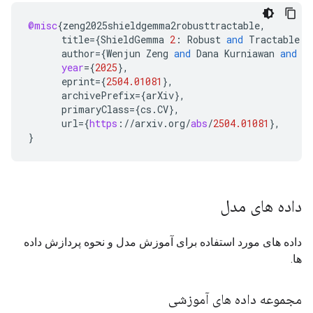
@misc
{
zeng2025shieldgemma2robusttractable
,
title
=
{
ShieldGemma
2
:
Robust
and
Tractable
I
author
=
{
Wenjun
Zeng
and
Dana
Kurniawan
and
R
year
=
{
2025
}
,
eprint
=
{
2504.01081
}
,
archivePrefix
=
{
arXiv
}
,
primaryClass
=
{
cs
.
CV
}
,
url
=
{
https
:
//
arxiv
.
org
/
abs
/
2504.01081
}
,
}
داده های مدل
داده های مورد استفاده برای آموزش مدل و نحوه پردازش داده
ها.
مجموعه داده های آموزشی