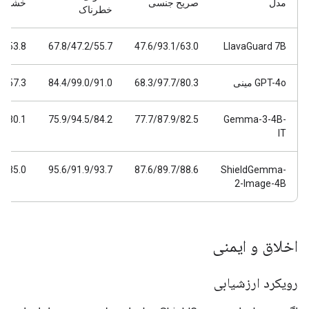
مدل
صریح جنسی
خشونت 
خطرناک
0/53.8
67.8/47.2/55.7
47.6/93.1/63.0
LlavaGuard 7B
GPT-4o مینی
68.3/97.7/80.3
84.4/99.0/91.0
0/57.3
2/80.1
75.9/94.5/84.2
77.7/87.9/82.5
Gemma-3-4B-
IT
4/85.0
95.6/91.9/93.7
87.6/89.7/88.6
ShieldGemma-
2-Image-4B
اخلاق و ایمنی
رویکرد ارزشیابی